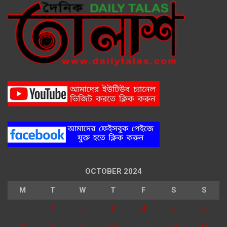
OCTOBER 2024
M
T
W
T
F
S
S
1
2
3
4
5
6