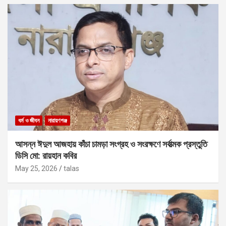
ধর্ম ও জীবন
নারায়ণগঞ্জ
আসন্ন ঈদুল আজহায় কাঁচা চামড়া সংগ্রহ ও সংরক্ষণে সর্বাত্মক প্রস্তুতি
ডিসি মো: রায়হান কবির
May 25, 2026
talas