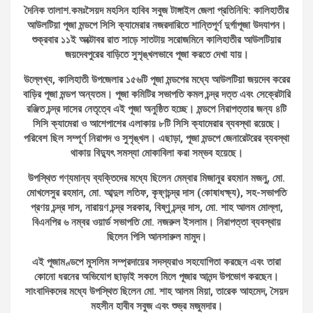
দৈনিক তালাশ.কমঃসৈয়দ মহসিন হাবিব সবুজ টাঙ্গাইল জেলা প্রতিনিধি: কালিহাতীর
আউলটিয়া পূজা মন্ডপে সিসি ক্যামেরার নজরদারিতে শান্তিপূর্ণ দুর্গাপূজা উদযাপন।
শুক্রবার ১১ই অক্টোবর রাত সাড়ে সাতটায় সরোজমিনে কালিহাতীর আউলটিয়ার
জয়দেবপুরের বাড়িতে সুশৃঙ্খলভাবে পূজা করতে দেখা যায়।
উল্লেখ্য, কালিহাতী উপজেলার ১৫৬টি পূজা মন্ডপের মধ্যে আউলটিয়া জয়দেব করের
বাড়ির পূজা মন্ডপ অন্যতম। পূজা কমিটির সভাপতি কমল চন্দ্র দত্ত এবং সেক্রেটারি
রঞ্জিত চন্দ্র দাসের নেতৃত্বে এই পূজা অনুষ্ঠিত হচ্ছে। মন্ডপে নিরাপত্তার জন্য ৪টি
সিসি ক্যামেরা ও আশেপাশের এলাকায় ৮টি সিসি ক্যামেরার ব্যবস্থা রয়েছে।
পরিবেশ ছিল সম্পূর্ণ নিরাপদ ও সুশৃঙ্খল। এছাড়া, পূজা মন্ডপে জেনারেটরের ব্যবস্থা
থাকায় বিদ্যুৎ সমস্যা মোকাবিলা করা সম্ভব হয়েছে।
উপস্থিত গণ্যমান্য ব্যক্তিদের মধ্যে ছিলেন মেম্বার মিজানুর রহমান মজনু, মো.
মোখলেসুর রহমান, মো. আব্দুল লতিফ, কৃষ্ণচন্দ্র দাস (কোষাধক্ষ্য), সহ-সভাপতি
প্রণয় চন্দ্র দাস, নারায়ণ চন্দ্র সরকার, বিষ্ণু চন্দ্র দাস, মো. শাহ আলম মোল্লা,
বিএনপির ৬ নম্বর ওয়ার্ড সভাপতি মো. নজরুল ইসলাম। নিরাপত্তা ব্যবস্থায়
ছিলেন পিসি আনসারুল মামুদ।
এই পূজামণ্ডপে মুসলিম সম্প্রদায়ের সদস্যরাও সহযোগিতা করছেন এবং তারা
কোনো ধরনের অভিযোগ ছাড়াই সকলে মিলে পূজার আনন্দ উপভোগ করছেন।
সাংবাদিকদের মধ্যে উপস্থিত ছিলেন মো. শাহ আলম মিয়া, তারেক আহমেদ, সৈয়দ
মহসীন হাবীব সবুজ এবং শুভ্র মজুমদার।