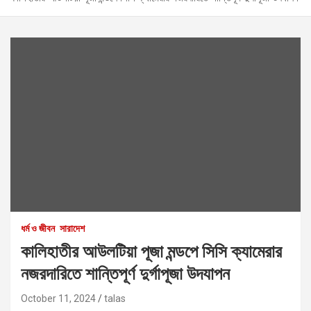
ধর্ম ও জীবন
সারাদেশ
কালিহাতীর আউলটিয়া পূজা মন্ডপে সিসি ক্যামেরার
নজরদারিতে শান্তিপূর্ণ দুর্গাপূজা উদযাপন
October 11, 2024
talas