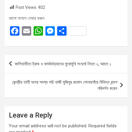
Post Views:
402
ভালো লাগলে শেয়ার করুন
F
E
W
M
S
a
m
h
es
h
ce
ail
at
se
ar
b
s
n
e
Post
কালিহাতীতে ট্রাক ও কার্ভার্ডভ্যানের মুখোমুখি সংঘর্ষে নিহত ২, আহত ১
o
A
g
navigation
o
p
er
কেন্দ্রীয় তাতী দলের সদস্য সচি হাজী মুজিবুর রহমান সোনারগাঁয়ে বিভিন্ন মন্ডপ
k
p
পরিদর্শন করেন
Leave a Reply
Your email address will not be published.
Required fields
are marked
*