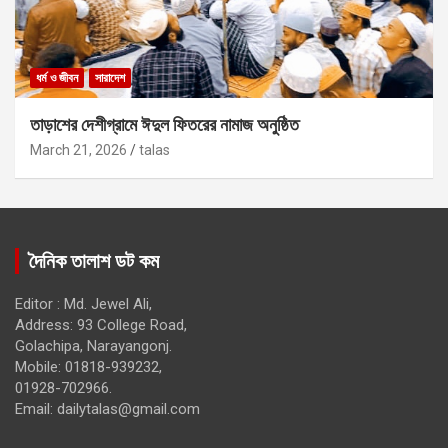
ধর্ম ও জীবন
সারাদেশ
তাড়াশের দেশীগ্রামে ঈদুল ফিতরের নামাজ অনুষ্ঠিত
March 21, 2026
talas
দৈনিক তালাশ ডট কম
Editor : Md. Jewel Ali,
Address: 93 College Road,
Golachipa, Narayangonj.
Mobile: 01818-939232,
01928-702966.
Email:
dailytalas@gmail.com