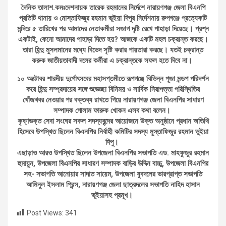
দৈনিক তালাশ.কমঃদেশনায়ক তারেক রহমানের নির্দেশে নারায়ণগঞ্জ জেলা বিএনপি
প্রতিটি থানায় ও মোস্তাফিজুর রহমান ভূইয়া দিপুর নির্দেশনায় রুপগঞ্জে প্রত্যেকটি
মন্দিরে ৫ তারিখের পর আমাদের নেতাকর্মীরা সজাগ দৃষ্টি রেখে পাহাড়া দিয়েছে। প্রশ্ন
একটাই, কেনো আমাদের পাহাড়া দিতে হয়? আজকে একটি মহল চক্রান্ত করছে।
তারা হিন্দু মুসলমানের মধ্যে বিভেদ সৃষ্টি করার পায়তারা করছে। যতই চক্রান্ত
করুক জাতীয়তাবাদী দলের কর্মীরা এ চক্রান্তকে সফল হতে দিবে না।
১০ অক্টোবর শারদীয় দুর্গোৎসবের মহাসপ্তমীতে রূপগঞ্জে বিভিন্ন পূজা মন্ডপ পরিদর্শন
করে হিন্দু সম্প্রদায়ের সঙ্গে শুভেচ্ছা বিনিময় ও সার্বিক নিরাপত্তা পরিস্থিতির
খোঁজখবর নেওয়ার পর বক্তব্য রাখতে গিয়ে নারায়ণগঞ্জ জেলা বিএনপির সাধারণ
সম্পাদক গোলাম ফারুক খোকন এসব কথা বলেন।
কৃষ্ণভক্ত সেবা সংঘের সকল সদস্যবৃন্দের আয়োজনে উক্ত অনুষ্ঠানে প্রধান অতিথি
হিসেবে উপস্থিত ছিলেন বিএনপির নির্বাহী কমিটির সদস্য মুস্তাফিজুর রহমান ভুইয়া
দিপু।
এছাড়াও আরও উপস্থিত ছিলেন উপজেলা বিএনপির সভাপতি এড. মাহফুজুর রহমান
হুমায়ুন, উপজেলা বিএনপির সাধারণ সম্পাদক বাড়ির উদ্দিন বাচ্চু, উপজেলা বিএনপির
সহ- সভাপতি আনোয়ার সাদাত সায়েম, উপজেলা যুবদলের ভারপ্রাপ্ত সভাপতি
আমিনুল ইসলাম প্রিন্স, নারায়ণগঞ্জ জেলা ছাত্রদলের সভাপতি নাহিদ হাসান
ভূইয়াসহ প্রমূখ।
Post Views:
341