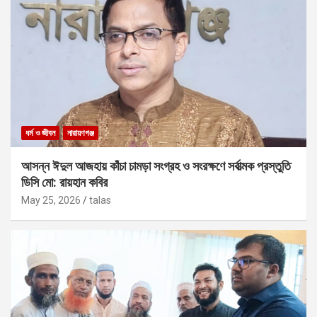
ধর্ম ও জীবন
নারায়ণগঞ্জ
আসন্ন ঈদুল আজহায় কাঁচা চামড়া সংগ্রহ ও সংরক্ষণে সর্বাত্মক প্রস্তুতি
ডিসি মো: রায়হান কবির
May 25, 2026
talas