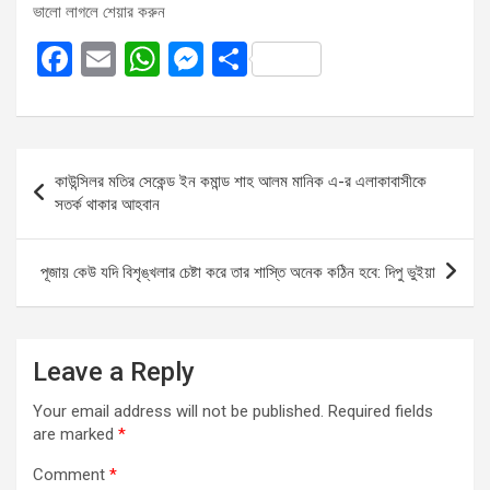
ভালো লাগলে শেয়ার করুন
F
E
W
M
S
a
m
h
es
h
ce
ail
at
se
ar
b
s
n
e
Post
কাউন্সিলর মতির সেকেন্ড ইন কমান্ড শাহ আলম মানিক এ-র এলাকাবাসীকে
o
A
g
navigation
সতর্ক থাকার আহবান
o
p
er
k
p
পূজায় কেউ যদি বিশৃঙ্খলার চেষ্টা করে তার শাস্তি অনেক কঠিন হবে: দিপু ভুইয়া
Leave a Reply
Your email address will not be published.
Required fields
are marked
*
Comment
*