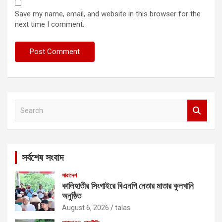
Save my name, email, and website in this browser for the
next time I comment.
S
e
a
r
c
সর্বশেষ সংবাদ
h
সারাদেশ
কালিহাতীর সিংগাইরে বিএনপি নেতার মাতার কুলখানি
অনুষ্ঠিত
August 6, 2026
talas