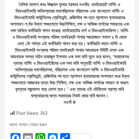
দৈনিক তালাশ.কমঃ উজ্জ্বল কুমার সরকার নওগাঁর: ধামইরহাটে নার্সিং ও
মিডওয়াইফারি অধিদপ্তরের মহাপরিচালক পরিচালক এবং বাংলাদেশ নার্সিং ও
মিডওয়াইফারি কাউন্সিলের প্রেসিডেন্ট, রেজিস্টার পদ হতে প্রশাসন ক্যাডারদের
অপসারণ-প‚র্বক উক্ত পদগুলোতে উচ্চশিক্ষিত, দক্ষ ও অভিজ্ঞ নার্সদের পদায়নের এক
দফা দাবিতে কর্মবিরতি পালন করেছে ধামইরহাটের নার্স ও মিডওয়াইফারিগন। নার্সিং
ও মিডওয়াইফারি সংস্কার পরিষদ ধামইরহাট শাখার আয়োজনে সকাল ৯ টা থেকে
বেলা ১টা পর্যন্ত এই কর্মবিরতি পালন করা হয়। কর্মবিরতি কালে নার্সিং ও
মিডওয়াইফারি সংস্কার পরিষদ ধামইরহাট শাখার আহবায়ক বিউটি বেগম এবং
আহবায়ক সদস্য সচিব তারাজুল ইসলাম এক দফা দাবি তুলে ধরে বলেন, ‘সারাদেশের
ন্যায্য নার্সিং ও মিডওয়াইরিদের এক দফা দাবি অনুযায়ী নার্সিং ও মিডওয়াইফারি
অধিদপ্তরের মহাপরিচালক, পরিচালক এবং বাংলাদেশ নার্সিং ও মিডওয়াইফারি
কাউন্সিলের প্রেসিডেন্ট, রেজিস্টার পদ হতে প্রশাসন ক্যাডারদের অপসারণ করে উক্ত
পদগুলোতে আজকের মধ্যে উচ্চ শিক্ষিত, দক্ষ এবং অভিজ্ঞ নার্সদের পদায়ন না করলে
বৃহত্তর আন্দোলন গড়ে তোলা হবে। ’ এবং তাদের এই যৌক্তিক প্রাপ্য দাবি
বাস্তবায়নের জন্য সরকারের নিকট জোর দাবি জানান।
নওগাঁ #
Post Views:
363
ভালো লাগলে শেয়ার করুন
F
E
W
M
S