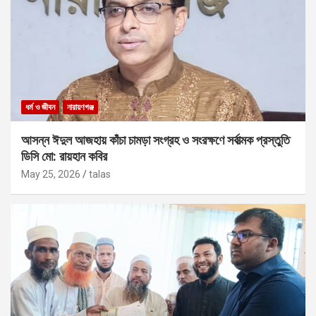
ধর্ম ও জীবন
নারায়ণগঞ্জ
আসন্ন ঈদুল আজহায় কাঁচা চামড়া সংগ্রহ ও সংরক্ষণে সর্বাত্মক প্রস্তুতি
ডিসি মো: রায়হান কবির
May 25, 2026
talas