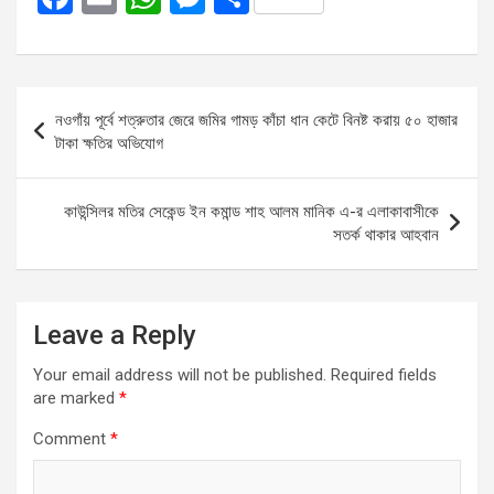
a
m
h
es
h
ce
ail
at
se
ar
b
s
n
e
Post
নওগাঁয় পূর্বে শত্রুতার জেরে জমির গামড় কাঁচা ধান কেটে বিনষ্ট করায় ৫০ হাজার
o
A
g
navigation
টাকা ক্ষতির অভিযোগ
o
p
er
k
p
কাউন্সিলর মতির সেকেন্ড ইন কমান্ড শাহ আলম মানিক এ-র এলাকাবাসীকে
সতর্ক থাকার আহবান
Leave a Reply
Your email address will not be published.
Required fields
are marked
*
Comment
*