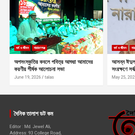
ধর্ম ও জীবন
নারায়ণগঞ্জ
ধর্ম ও জীবন
নার
অপসংস্কৃতির কবলে পবিত্র আশুরা আমাদের
আসন্ন ঈদুল
করণীয় শীর্ষক আলোচনা সভা
সংরক্ষণে সর্ব
কবির
June 19, 2026
talas
May 25, 202
দৈনিক তালাশ ডট কম
Editor : Md. Jewel Ali,
Address: 93 College Road,