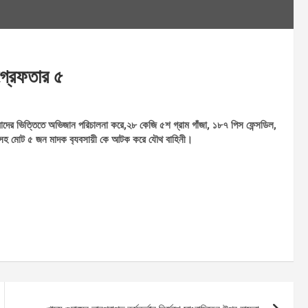
গ্রেফতার ৫
ের ভিত্তিতে অভিজান পরিচালনা করে,২৮ কেজি ৫শ গ্রাম গাঁজা, ১৮৭ পিস ফেন্সডিল,
হ মোট ৫ জন মাদক ব‌্যবসায়ী‌ কে আটক করে যৌথ বা‌হিনী।