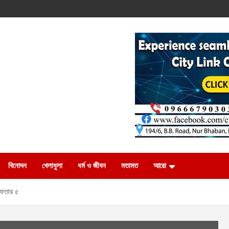
বিনোদন
খেলাধুলা
ধর্ম ও জীবন
মতামত
আরো
েফতার ৫