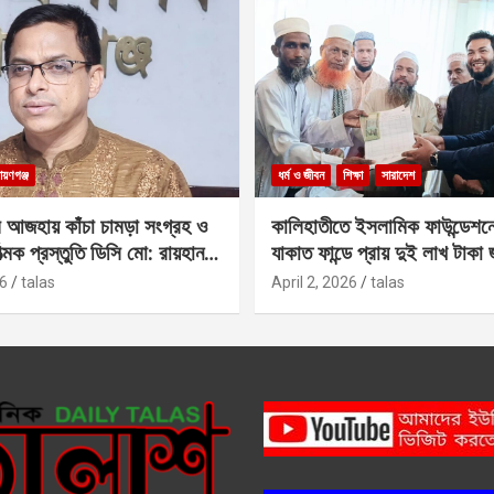
ায়ণগঞ্জ
ধর্ম ও জীবন
শিক্ষা
সারাদেশ
 আজহায় কাঁচা চামড়া সংগ্রহ ও
কালিহাতীতে ইসলামিক ফাউন্ডেশন
াত্মক প্রস্তুতি ডিসি মো: রায়হান
যাকাত ফান্ডে প্রায় দুই লাখ টাকা
6
talas
April 2, 2026
talas