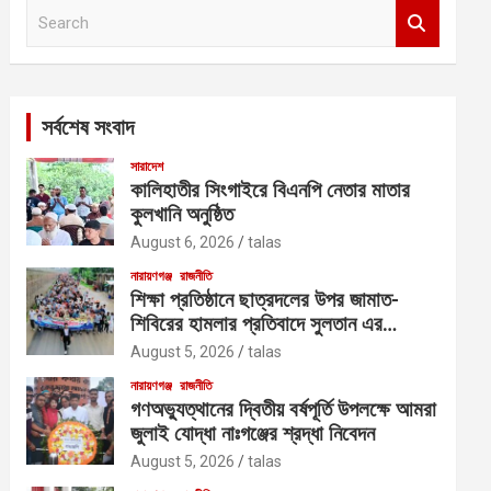
S
e
a
r
c
সর্বশেষ সংবাদ
h
সারাদেশ
কালিহাতীর সিংগাইরে বিএনপি নেতার মাতার
কুলখানি অনুষ্ঠিত
August 6, 2026
talas
নারায়ণগঞ্জ
রাজনীতি
শিক্ষা প্রতিষ্ঠানে ছাত্রদলের উপর জামাত-
শিবিরের হামলার প্রতিবাদে সুলতান এর
নেতৃত্বে বিক্ষোভ
August 5, 2026
talas
নারায়ণগঞ্জ
রাজনীতি
গণঅভ্যুত্থানের দ্বিতীয় বর্ষপূর্তি উপলক্ষে আমরা
জুলাই যোদ্ধা নাঃগঞ্জের শ্রদ্ধা নিবেদন
August 5, 2026
talas