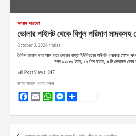
অপরাধ
সারাদেশ
ভোলার পাইলট থেকে বিপুল পরিমাণ মাদকসহ 
October 3, 2024
talas
দৈনিক তালাশ.কমঃ আজ রাতে ভোলার বাপ্তা ইউনিয়নের পাইলট এলাকায় গোপন সংবাদ
নগদ ৩২০৮০ টাকা, ১৭ পিস ইয়াবা, ৬ টি মোবাইল ফোন স
Post Views:
347
ভালো লাগলে শেয়ার করুন
F
E
W
M
S
a
m
h
es
h
ce
ail
at
se
ar
b
s
n
e
Post
o
A
g