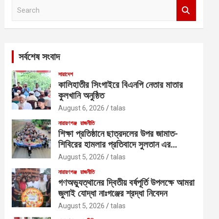
S
e
a
r
c
সর্বশেষ সংবাদ
h
সারাদেশ
কালিহাতীর সিংগাইরে বিএনপি নেতার মাতার
কুলখানি অনুষ্ঠিত
August 6, 2026
talas
নারায়ণগঞ্জ
রাজনীতি
শিক্ষা প্রতিষ্ঠানে ছাত্রদলের উপর জামাত-
শিবিরের হামলার প্রতিবাদে সুলতান এর
নেতৃত্বে বিক্ষোভ
August 5, 2026
talas
নারায়ণগঞ্জ
রাজনীতি
গণঅভ্যুত্থানের দ্বিতীয় বর্ষপূর্তি উপলক্ষে আমরা
জুলাই যোদ্ধা নাঃগঞ্জের শ্রদ্ধা নিবেদন
August 5, 2026
talas