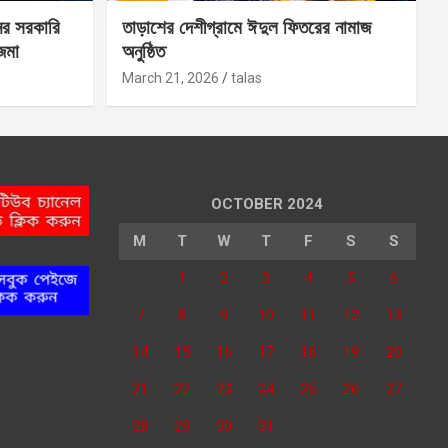
ের সরকারি
তাড়াশের দেশীগ্রামে ঈদুল ফিতরের নামাজ
 জমা
অনুষ্ঠিত
March 21, 2026
talas
OCTOBER 2024
M
T
W
T
F
S
S
1
2
3
4
5
6
7
8
9
10
11
12
13
14
15
16
17
18
19
20
21
22
23
24
25
26
27
28
29
30
31