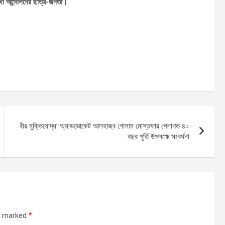
োধী আন্দোলনের ছাত্র-জনতা।
বীর মুক্তিযোদ্ধা অ্যাডভোকেট আলহাজ্ব গোলাম মোস্তফার পেশাগত ৪০
বছর পূর্তি উপলক্ষে সংবর্ধনা
re marked
*