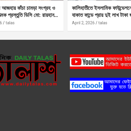
 আজহায় কাঁচা চামড়া সংগ্রহ ও
কালিহাতীতে ইসলামিক ফাউন্ডেশন
াত্মক প্রস্তুতি ডিসি মো: রায়হান
যাকাত ফান্ডে প্রায় দুই লাখ টাকা
6
talas
April 2, 2026
talas