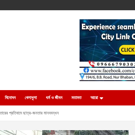
বিনোদন
খেলাধুলা
ধর্ম ও জীবন
মতামত
আরো
তারের প্রতিবাদে ছাত্র-জনতার মানববন্ধন