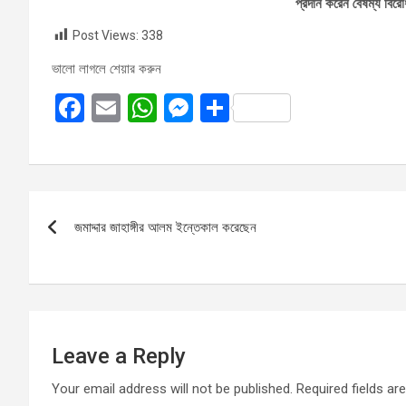
প্রদান করেন বৈষম্য বির
Post Views:
338
ভালো লাগলে শেয়ার করুন
F
E
W
M
S
a
m
h
es
h
ce
ail
at
se
ar
b
s
n
e
Post
o
A
g
জমাদ্দার জাহাঙ্গীর আলম ইন্তেকাল করেছেন
navigation
o
p
er
k
p
Leave a Reply
Your email address will not be published.
Required fields a