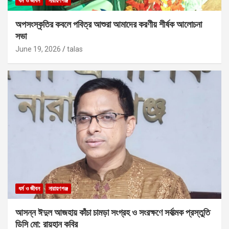
ধর্ম ও জীবন
নারায়ণগঞ্জ
অপসংস্কৃতির কবলে পবিত্র আশুরা আমাদের করণীয় শীর্ষক আলোচনা
সভা
June 19, 2026
talas
ধর্ম ও জীবন
নারায়ণগঞ্জ
আসন্ন ঈদুল আজহায় কাঁচা চামড়া সংগ্রহ ও সংরক্ষণে সর্বাত্মক প্রস্তুতি
ডিসি মো: রায়হান কবির