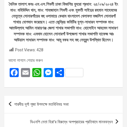
দৈনিক তালাশ.কমঃ এম.এস.শিবলী ঢাকা বিভাগিয় ব্যুরো প্রধান: ২৫/০৯/২০২৪ ইং
মাও: মহিউদ্দিন খান, মাও: শাহজাহান শিবলী এবং মুফতী সাইদুর রহমান সাহেবদের
নেতৃত্বে সোনারগাঁয়ের বহু ওলামায়ে কেরাম বাংলাদেশ খেলাফত মজলিশ সোনারগাঁ
শাখায় যোগদান করেছেন। এতে কেন্দ্রিয় কমিটির যুগ্ন-সাধারন সম্পাদক মাও:
আতউল্লাহ আমিন নারায়ণঞ্জ জেলা শাখার সভাপতি মাও: হোসোইন আহমেদ সাধারণ
সম্পাদক মাও: এমদাদ হোসেন সোনারগাঁ উপজেলা শাখার সভাপতি হাফেজ আঃ
আউয়াল সাধারন সম্পাদক মাও: আবু বকর সহ বহু নেতৃবৃন্দ উপস্থিত ছিলেন।
Post Views:
428
ভালো লাগলে শেয়ার করুন
F
E
W
M
S
a
m
h
es
h
ce
ail
at
se
ar
b
s
n
e
Post
শারদীয় দূর্গা পূজা উপলক্ষে মতবিনিময় সভা
o
A
g
navigation
o
p
er
বিএনপি নেতা হিরা’র বিরুদ্ধে অপপ্রচারের প্রতিবাদে মানববন্ধন
k
p