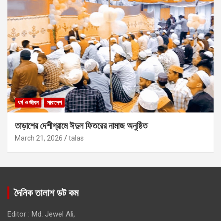
ধর্ম ও জীবন
সারাদেশ
তাড়াশের দেশীগ্রামে ঈদুল ফিতরের নামাজ অনুষ্ঠিত
March 21, 2026
talas
দৈনিক তালাশ ডট কম
Editor : Md. Jewel Ali,