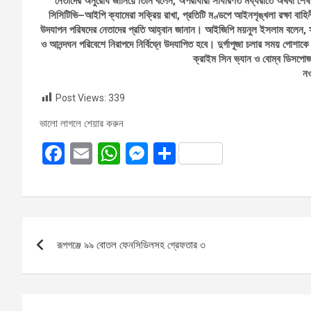
নেতাদের অনুরোধ জানিয়ে তিনি বলেন, অপরাধীরা সাধারণত মধ্যরাতে অথবা শেষ 
সিসিটিভি–আইপি ক্যামেরা সক্রিয় রাখা, প্রতিটি মণ্ডপে আইনশৃঙ্খলা রক্ষা বাহিনীর
উদযাপন পরিষদের নেতাদের প্রতি আহ্বান জানান। আইজিপি ময়নুল ইসলাম বলেন, সাম্প্র
ও আনন্দঘন পরিবেশে নিরাপদে নির্বিঘ্নে উদযাপিত হবে। দুর্গাপূজা চলার সময় পোশাকে
ক্রাইম সিন ভ্যান ও বোম্ব ডিসপোজা
নও
Post Views:
339
ভালো লাগলে শেয়ার করুন
F
E
W
M
S
a
m
h
es
h
ce
ail
at
se
ar
b
s
n
e
Post
o
A
g
রূপগঞ্জে ৯৯ বোতল ফেনসিডিলসহ গ্রেফতার ৩
navigation
o
p
er
k
p