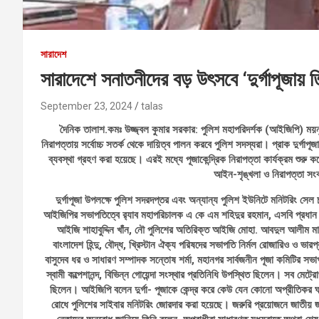
সারাদেশ
সারাদেশে সনাতনীদের বড় উৎসবে ‘দুর্গাপূজায়
September 23, 2024
talas
দৈনিক তালাশ.কমঃ উজ্জ্বল কুমার সরকার: পুলিশ মহাপরিদর্শক (আইজিপি) ময়নু
নিরাপত্তায় সর্বোচ্চ সতর্ক থেকে দায়িত্ব পালন করবে পুলিশ সদস্যরা। প্রাক দুর্গাপূজা
ব্যবস্থা গ্রহণ করা হয়েছে। এরই মধ্যে পূজাকেন্দ্রিক নিরাপত্তা কার্যক্রম শুরু 
আইন-শৃঙ্খলা ও নিরাপত্তা সং
দুর্গাপূজা উপলক্ষে পুলিশ সদরদপ্তর এবং অন্যান্য পুলিশ ইউনিটে মনিটরিং সেল
আইজিপির সভাপতিত্বে র‌্যাব মহাপরিচালক এ কে এম শহিদুর রহমান, এসবি প্রধান
আইজি শাহাবুদ্দিন খাঁন, নৌ পুলিশের অতিরিক্ত আইজি মোহা. আবদুল আলীম মাহ
বাংলাদেশ হিন্দু, বৌদ্ধ, খ্রিস্টান ঐক্য পরিষদের সভাপতি নির্মল রোজারিও ও ভার
বাসুদেব ধর ও সাধারণ সম্পাদক সন্তোষ শর্মা, মহানগর সার্বজনীন পূজা কমিটির সভা
স্বামী কল্পেশানন্দ, বিভিন্ন গোয়েন্দা সংস্থার প্রতিনিধি উপস্থিত ছিলেন। সব মেট্
ছিলেন। আইজিপি বলেন দুর্গা- পূজাকে কেন্দ্র করে কেউ যেন কোনো অপ্রীতিকর ঘ
রোধে পুলিশের সাইবার মনিটরিং জোরদার করা হয়েছে। জরুরি প্রয়োজনে জাতীয়