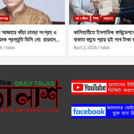
ায়ণগঞ্জ
ধর্ম ও জীবন
শিক্ষা
সারাদেশ
 আজহায় কাঁচা চামড়া সংগ্রহ ও
কালিহাতীতে ইসলামিক ফাউন্ডেশন
াত্মক প্রস্তুতি ডিসি মো: রায়হান
যাকাত ফান্ডে প্রায় দুই লাখ টাকা
6
talas
April 2, 2026
talas