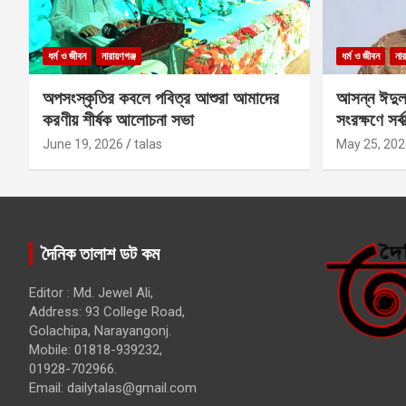
ধর্ম ও জীবন
নারায়ণগঞ্জ
ধর্ম ও জীবন
নার
অপসংস্কৃতির কবলে পবিত্র আশুরা আমাদের
আসন্ন ঈদুল
করণীয় শীর্ষক আলোচনা সভা
সংরক্ষণে সর্ব
কবির
June 19, 2026
talas
May 25, 202
দৈনিক তালাশ ডট কম
Editor : Md. Jewel Ali,
Address: 93 College Road,
Golachipa, Narayangonj.
Mobile: 01818-939232,
01928-702966.
Email:
dailytalas@gmail.com