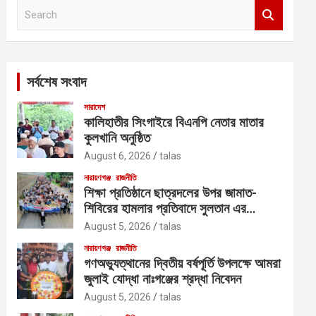
S
e
a
r
c
সর্বশেষ সংবাদ
h
সারাদেশ
কালিহাতীর সিংগাইরে বিএনপি নেতার মাতার
কুলখানি অনুষ্ঠিত
August 6, 2026
talas
নারায়ণগঞ্জ
রাজনীতি
শিক্ষা প্রতিষ্ঠানে ছাত্রদলের উপর জামাত-
শিবিরের হামলার প্রতিবাদে সুলতান এর
নেতৃত্বে বিক্ষোভ
August 5, 2026
talas
নারায়ণগঞ্জ
রাজনীতি
গণঅভ্যুত্থানের দ্বিতীয় বর্ষপূর্তি উপলক্ষে আমরা
জুলাই যোদ্ধা নাঃগঞ্জের শ্রদ্ধা নিবেদন
August 5, 2026
talas