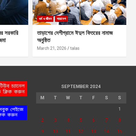
ধর্ম ও জীবন
সারাদেশ
ের সরকারি
তাড়াশের দেশীগ্রামে ঈদুল ফিতরের নামাজ
 জমা
অনুষ্ঠিত
March 21, 2026
talas
SEPTEMBER 2024
M
T
W
T
F
S
S
1
2
3
4
5
6
7
8
9
10
11
12
13
14
15