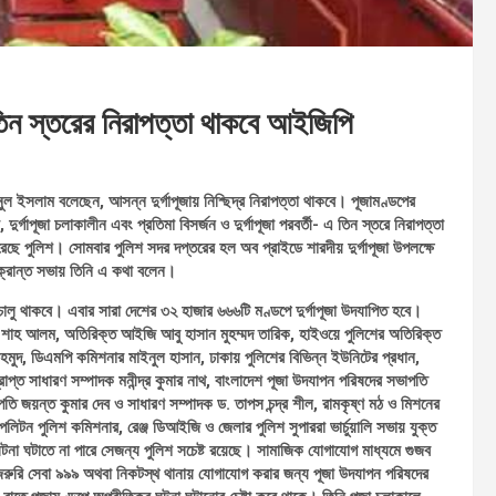
 তিন স্তরের নিরাপত্তা থাকবে আইজিপি
ল ইসলাম বলেছেন, আসন্ন দুর্গাপূজায় নিশ্ছিদ্র নিরাপত্তা থাকবে। পূজামণ্ডপের
, দুর্গাপূজা চলাকালীন এবং প্রতিমা বিসর্জন ও দুর্গাপূজা পরবর্তী- এ তিন স্তরে নিরাপত্তা
করেছে পুলিশ। সোমবার পুলিশ সদর দপ্তরের হল অব প্রাইডে শারদীয় দুর্গাপূজা উপলক্ষে
ক্রান্ত সভায় তিনি এ কথা বলেন।
 চালু থাকবে। এবার সারা দেশের ৩২ হাজার ৬৬৬টি মণ্ডপে দুর্গাপূজা উদযাপিত হবে।
 শাহ আলম, অতিরিক্ত আইজি আবু হাসান মুহম্মদ তারিক, হাইওয়ে পুলিশের অতিরিক্ত
মুদ, ডিএমপি কমিশনার মাইনুল হাসান, ঢাকায় পুলিশের বিভিন্ন ইউনিটের প্রধান,
প্রাপ্ত সাধারণ সম্পাদক মনীন্দ্র কুমার নাথ, বাংলাদেশ পূজা উদযাপন পরিষদের সভাপতি
পতি জয়ন্ত কুমার দেব ও সাধারণ সম্পাদক ড. তাপস চন্দ্র শীল, রামকৃষ্ণ মঠ ও মিশনের
রোপলিটন পুলিশ কমিশনার, রেঞ্জ ডিআইজি ও জেলার পুলিশ সুপাররা ভার্চুয়ালি সভায় যুক্ত
টনা ঘটাতে না পারে সেজন্য পুলিশ সচেষ্ট রয়েছে। সামাজিক যোগাযোগ মাধ্যমে গুজব
 জরুরি সেবা ৯৯৯ অথবা নিকটস্থ থানায় যোগাযোগ করার জন্য পূজা উদযাপন পরিষদের