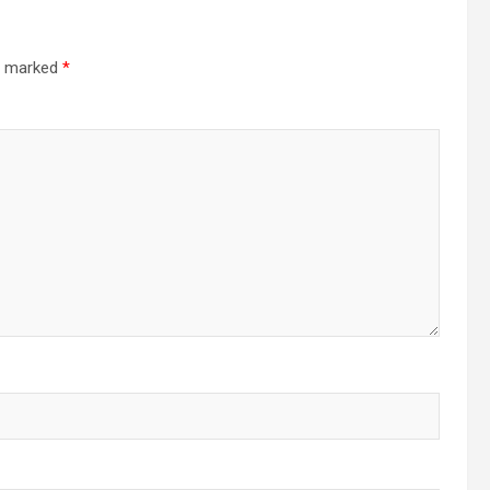
re marked
*