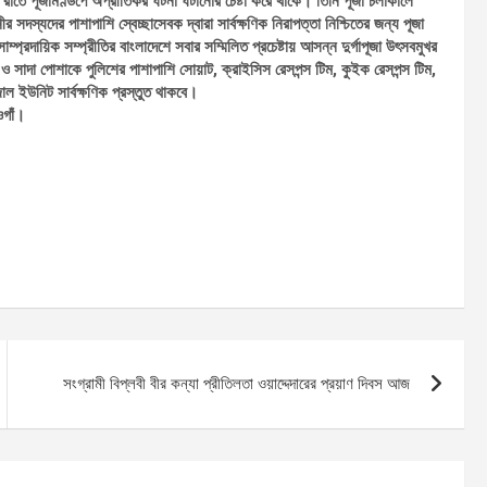
রাতে পূজামণ্ডপে অপ্রীতিকর ঘটনা ঘটানোর চেষ্টা করে থাকে। তিনি পূজা চলাকালে
 সদস্যদের পাশাপাশি স্বেচ্ছাসেবক দ্বারা সার্বক্ষণিক নিরাপত্তা নিশ্চিতের জন্য পূজা
দায়িক সম্প্রীতির বাংলাদেশে সবার সম্মিলিত প্রচেষ্টায় আসন্ন দুর্গাপূজা উৎসবমুখর
 ও সাদা পোশাকে পুলিশের পাশাপাশি সোয়াট, ক্রাইসিস রেসপন্স টিম, কুইক রেসপন্স টিম,
ল ইউনিট সার্বক্ষণিক প্রস্তুত থাকবে।
গাঁ।
সংগ্রামী বিপ্লবী বীর কন্যা প্রীতিলতা ওয়াদ্দেদারের প্রয়াণ দিবস আজ