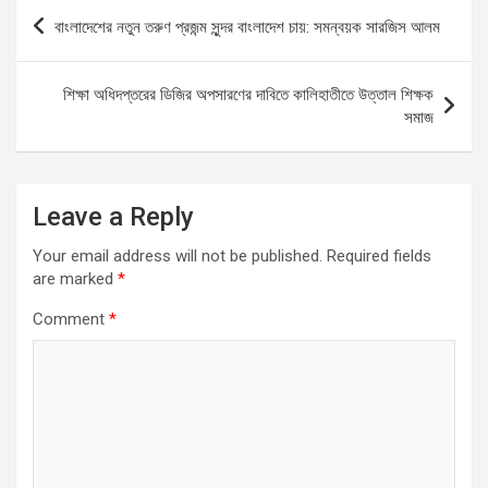
b
s
n
e
Post
বাংলাদেশের নতুন তরুণ প্রজন্ম সুন্দর বাংলাদেশ চায়: সমন্বয়ক সারজিস আলম
o
A
g
navigation
o
p
er
শিক্ষা অধিদপ্তরের ডিজির অপসারণের দাবিতে কালিহাতীতে উত্তাল শিক্ষক
k
p
সমাজ
Leave a Reply
Your email address will not be published.
Required fields
are marked
*
Comment
*