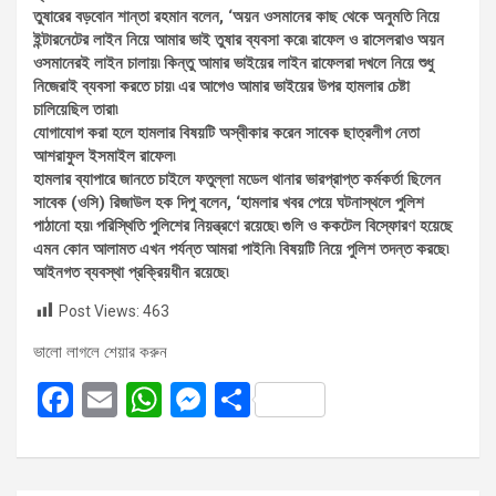
তুষারের বড়বোন শান্তা রহমান বলেন, ‘অয়ন ওসমানের কাছ থেকে অনুমতি নিয়ে
ইন্টারনেটের লাইন নিয়ে আমার ভাই তুষার ব্যবসা করে৷ রাফেল ও রাসেলরাও অয়ন
ওসমানেরই লাইন চালায়৷ কিন্তু আমার ভাইয়ের লাইন রাফেলরা দখলে নিয়ে শুধু
নিজেরাই ব্যবসা করতে চায়৷ এর আগেও আমার ভাইয়ের উপর হামলার চেষ্টা
চালিয়েছিল তারা৷
যোগাযোগ করা হলে হামলার বিষয়টি অস্বীকার করেন সাবেক ছাত্রলীগ নেতা
আশরাফুল ইসমাইল রাফেল৷
হামলার ব্যাপারে জানতে চাইলে ফতুল্লা মডেল থানার ভারপ্রাপ্ত কর্মকর্তা ছিলেন
সাবেক (ওসি) রিজাউল হক দিপু বলেন, ‘হামলার খবর পেয়ে ঘটনাস্থলে পুলিশ
পাঠানো হয়৷ পরিস্থিতি পুলিশের নিয়ন্ত্রণে রয়েছে৷ গুলি ও ককটেল বিস্ফোরণ হয়েছে
এমন কোন আলামত এখন পর্যন্ত আমরা পাইনি৷ বিষয়টি নিয়ে পুলিশ তদন্ত করছে৷
আইনগত ব্যবস্থা প্রক্রিয়ধীন রয়েছে৷
Post Views:
463
ভালো লাগলে শেয়ার করুন
F
E
W
M
S
a
m
h
es
h
ce
ail
at
se
ar