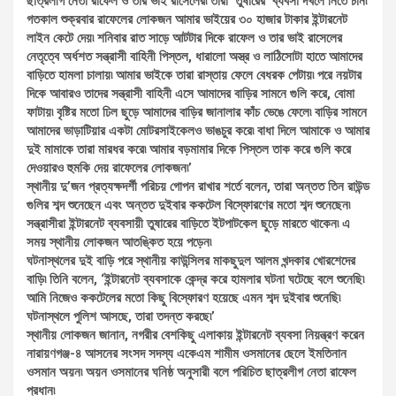
ছাত্রলীগ নেতা রাফেল ও তার ভাই রাসেলের৷ তারা ‘তুষারের’ ব্যবসা দখলে নিতে চান৷
গতকাল শুক্রবার রাফেলের লোকজন আমার ভাইয়ের ৩০ হাজার টাকার ইন্টারনেট
লাইন কেটে দেয়৷ শনিবার রাত সাড়ে আটটার দিকে রাফেল ও তার ভাই রাসেলের
নেতৃত্বে অর্ধশত সন্ত্রাসী বাহিনী পিস্তল, ধারালো অস্ত্র ও লাঠিসোটা হাতে আমাদের
বাড়িতে হামলা চালায়৷ আমার ভাইকে তারা রাস্তায় ফেলে বেধরক পেটায়৷ পরে নয়টার
দিকে আবারও তাদের সন্ত্রাসী বাহিনী এসে আমাদের বাড়ির সামনে গুলি করে, বোমা
ফাটায়৷ বৃষ্টির মতো ঢিল ছুড়ে আমাদের বাড়ির জানালার কাঁচ ভেঙে ফেলে৷ বাড়ির সামনে
আমাদের ভাড়াটিয়ার একটা মোটরসাইকেলও ভাঙচুর করে৷ বাধা দিলে আমাকে ও আমার
দুই মামাকে তারা মারধর করে৷ আমার বড়মামার দিকে পিস্তল তাক করে গুলি করে
দেওয়ারও হুমকি দেয় রাফেলের লোকজন৷’
স্থানীয় দু’জন প্রত্যক্ষদর্শী পরিচয় গোপন রাখার শর্তে বলেন, তারা অন্তত তিন রাউন্ড
গুলির শব্দ শুনেছেন এবং অন্তত দুইবার ককটেল বিস্ফোরণের মতো শব্দ শুনেছেন৷
সন্ত্রাসীরা ইন্টারনেট ব্যবসায়ী তুষারের বাড়িতে ইটপাটকেল ছুড়ে মারতে থাকেন৷ এ
সময় স্থানীয় লোকজন আতঙ্কিত হয়ে পড়েন৷
ঘটনাস্থলের দুই বাড়ি পরে স্থানীয় কাউন্সিলর মাকছুদুল আলম খন্দকার খোরশেদের
বাড়ি৷ তিনি বলেন, ‘ইন্টারনেট ব্যবসাকে কেন্দ্র করে হামলার ঘটনা ঘটেছে বলে শুনেছি৷
আমি নিজেও ককটেলের মতো কিছু বিস্ফোরণ হয়েছে এমন শব্দ দুইবার শুনেছি৷
ঘটনাস্থলে পুলিশ আসছে, তারা তদন্ত করছে৷’
স্থানীয় লোকজন জানান, নগরীর বেশকিছু এলাকায় ইন্টারনেট ব্যবসা নিয়ন্ত্রণ করেন
নারায়ণগঞ্জ-৪ আসনের সংসদ সদস্য একেএম শামীম ওসমানের ছেলে ইমতিনান
ওসমান অয়ন৷ অয়ন ওসমানের ঘনিষ্ঠ অনুসারী বলে পরিচিত ছাত্রলীগ নেতা রাফেল
প্রধান৷