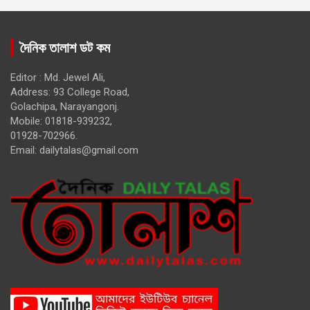
দৈনিক তালাশ ডট কম
Editor : Md. Jewel Ali,
Address: 93 College Road,
Golachipa, Narayangonj.
Mobile: 01818-939232,
01928-702966.
Email:
dailytalas@gmail.com