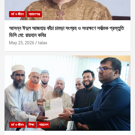
ধর্ম ও জীবন
নারায়ণগঞ্জ
আসন্ন ঈদুল আজহায় কাঁচা চামড়া সংগ্রহ ও সংরক্ষণে সর্বাত্মক প্রস্তুতি
ডিসি মো: রায়হান কবির
May 25, 2026
talas
ধর্ম ও জীবন
শিক্ষা
সারাদেশ