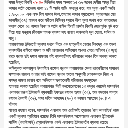
সময় উক্ত বিবাদী
০৯.৩০
মিনিটের সময় অজ্ঞাত ১৫-১৬ জনের দেশীয় অস্ত্র নিয়া
আমার অটো গেড়েজে থাকা ১১ টি অটো গাড়ি ভাঙচুর করে, যার মূল্য একটি অটো
১,২০,০০০ এক লক্ষ বিশ হাজার টাকা,তাছাড়া আমার গ্যারেজের ম্যানেজার মোঃ
জাহাঙ্গীর(৩৭) মারধর করে শরীরের বিভিন্ন স্থানে নীলা ফুলা জখম করে গ্যারেজের
ক্যাশ থেকে ৩৫ হাজার টাকা ও অটো গাড়ির তিনটি চার্জার বিবাদী জোরপূর্বক লুট করে
নিয়ে যায় সন্ত্রাস চাঁদাবাজ মাদক ব্যবসা সহ নানান অপকর্মের মূল হোতা, সাঈদ ও
সাবু।
নারায়ণগঞ্জে ইন্টারনেট ব্যবসা দখলে নিতে এক ছাত্রলীগ নেতার বিরুদ্ধে এক তরুণ
ব্যবসায়ীর বাড়িতে হামলা ও গুলি চালানোর অভিযোগ পাওয়া গেছে৷ শনিবার (৩ জুন)
রাতে পরপর দুই দফার হামলায় ওই ব্যবসায়ীসহ পরিবারের আরও তিন সদস্য আহত
হয়েছিল,
অভিযুক্ত আশরাফুল ইসমাইল রাফেল প্রধান নারায়ণগঞ্জ জেলা ছাত্রলীগের সাধারণ
সম্পাদক৷ রাফেল ও তার ভাই রাসেল প্রধান তাদের অনুসারী লোকজনকে নিয়ে এ
সশস্ত্র হামলা চালান বলে অভিযোগ ভুক্তভোগী পরিবারের সদস্যদের৷
হামলায় আহত হয়েছিল নারায়ণগঞ্জ সিটি করপোরেশনের ১৩ নম্বর ওয়ার্ডের মাসদাইর
এলাকার তরুণ ইন্টারনেট ব্যবসায়ী ইফাদুর রহমান তুষার (৩২), তার বড়বোন শান্তা
রহমান বৈশাখী (৩৬), মামা মতিন আহমেদ (৭০) ও কামাল আহমেদ (৬০)৷ এ
ঘটনায়
শান্তা রহমান বলেন, মাসদাইর এলাকায় তার ছোটভাই তুষারের ‘রান অনলাইন’ নামে
একটি ব্যবসা প্রতিষ্ঠান রয়েছে৷ তিনি মাসদাইরসহ আশেপাশের এলাকার ইন্টারনেট
সার্ভিস (ওয়াইফাই) প্রোভাইডার৷ একই এলাকায় ইন্টারনেটের ব্যবসা রয়েছে