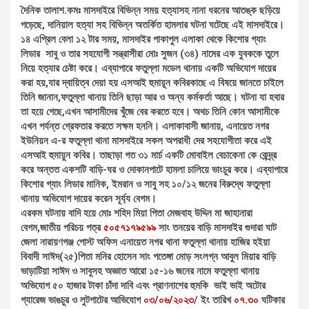
দৈনিক তালাশ.কমঃ মাসদাইরে বিভিন্ন সময় হত্যাসহ নানা ধরনের আতঙ্ক ছড়িয়ে
পড়েছে, দানিয়াল হত্যা সহ বিভিন্ন অতর্কিত হামলার ঘটনা ঘটেছে এই মাসদাইরে।
১৪ এপ্রিল বেলা ১২ টার সময়, মাসদাইর পাকাপুল এলাকা থেকে কিশোর গ্যাং
লিডার সাবু ও তার সহযোগী সন্ত্রাসীরা মোঃ সুজন (৩৪) নামের এক যুবককে তুলে
নিয়ে হত্যার চেষ্টা করে। এব্যাপারে ফতুল্লা মডেল থানায় একটি অভিযোগ দায়ের
করা হয়,যার দ্বায়িত্ব দেয়া হয় এসআই হুমায়ূন কবিরকাছে এ বিষয়ে জানতে চাইলে
তিনি জানান,ফতুল্লা থানায় তিনি ছাড়া আর ও অন্য কর্মকর্তা আছে। ঘটনা যা হবার
তা হয়ে গেছে,এখন আসামীদের খুঁজে বের করতে হবে। অথচ তিনি কোন আসামীকে
এখন পর্যন্ত গ্রেফতার করতে সক্ষম হননি। এলাকাবাসী জানায়, এনায়েত নগর
ইউনিয়ন এ-র ফতুল্লা থানা মাসদাইরে সকল অপরাধী দের সহযোগীতা করে এই
এসআই হুমায়ুন কবির। তাছাড়া গত ৩১ মার্চ একটি মোবাইল বেচাকেনা কে কেন্দ্র্র
করে অন্তত একশটি বাড়ি-ঘর ও দোকানপাটে হামলা চালিয়ে ভাংচুর করে। এব্যাপারে
কিশোর গ্যাং লিডার মানিক, ইমরান ও সাবু সহ ১০/১২ জনের বিরুদ্ধে ফতুল্লা
থানায় অভিযোগ দায়ের করেন সূর্য্য বেগম।
এরকম ঘটনায় বাদি হয়ে মোঃ শহিদ মিয়া পিতা মেজবাহ উদ্দিন মা জাহানারা
বেগম,জাতীয় পরিচয় পত্র
৫০৫৭১৭৯৫৯৯
সাং তনয়ের বাড়ি মাসদাইর গুদারা ঘাট
জেলা নারায়ণগঞ্জ পোস্ট অফিস এনায়েত নগর থানা ফতুল্লা থানায় হাজির হইয়া
বিবাদী সাঈদ(২৫)পিতা মনির হোসেন সাং পতেঙ্গা মোড় সংলগ্ন আবুল মিয়ার বাড়ি
ভাড়াটিয়া সাঈদ ও সাবুসহ অজ্ঞাত আরো ১৫-১৬ জনের নামে ফতুল্লা থানায়
অভিযোগ ৫০ হাজার টাকা চাঁদা দাবি এবং প্রাণনাশের হুমকি ভাই ভাই অটোর
গ্যারেজ ভাঙচুর ও লুটপাটের আভিযোগ
০৩/০৬/২০২৩
/ ইং তারিখ
০৭.৩০
ঘটিকার