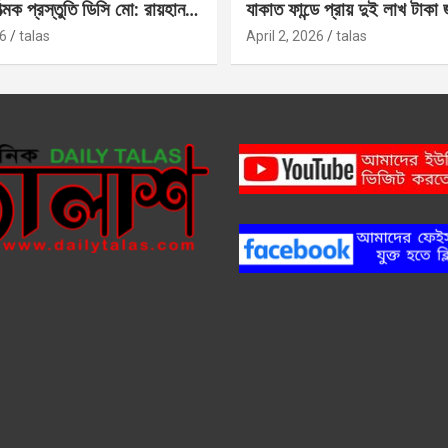
াত্মক প্রস্তুতি ডিসি মো: রায়হান
যাকাত ফান্ডে প্রায় দুই লাখ টাকা
6
talas
April 2, 2026
talas