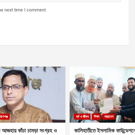
he next time I comment.
ায়ণগঞ্জ
ধর্ম ও জীবন
শিক্ষা
সারাদেশ
 আজহায় কাঁচা চামড়া সংগ্রহ ও
কালিহাতীতে ইসলামিক ফাউন্ডেশন