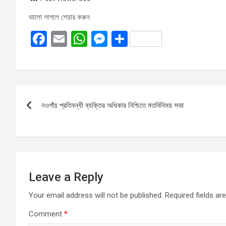
ভালো লাগলে শেয়ার করুন
F
E
W
M
S
a
m
h
es
h
ce
ail
at
se
ar
b
s
n
e
Post
o
A
g
নওগাঁয় প্রতিবন্ধী ব্যক্তির অধিকার নিশ্চিতে মতবিনিময় সভা
navigation
o
p
er
k
p
Leave a Reply
Your email address will not be published.
Required fields a
Comment
*