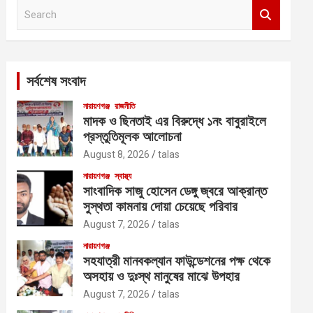
S
e
a
r
c
সর্বশেষ সংবাদ
h
নারায়ণগঞ্জ
রাজনীতি
মাদক ও ছিনতাই এর বিরুদ্ধে ১নং বাবুরাইলে
প্রস্তুতিমূলক আলোচনা
August 8, 2026
talas
নারায়ণগঞ্জ
স্বাস্থ্য
সাংবাদিক সাজু হোসেন ডেঙ্গু জ্বরে আক্রান্ত
সুস্থতা কামনায় দোয়া চেয়েছে পরিবার
August 7, 2026
talas
নারায়ণগঞ্জ
সহযাত্রী মানবকল্যান ফাউন্ডেশনের পক্ষ থেকে
অসহায় ও দুঃস্থ মানুষের মাঝে উপহার
August 7, 2026
talas