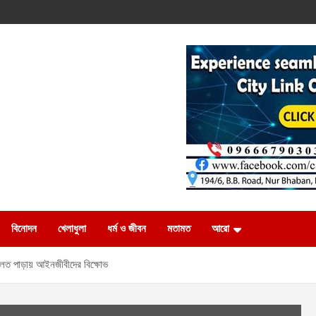
বিনোদন
খেলাধুলা
ধর্ম ও জীবন
মতামত
আরো
আদালত পাড়ায় আইনজীবীদের বিক্ষোভ