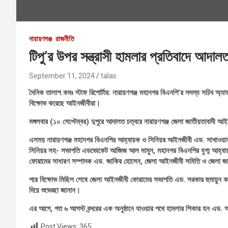
নারায়ণগঞ্জ
রাজনীতি
টিপু’র উপর সন্ত্রাসী হামলার প্রতিবাদে আদা
September 11, 2024
talas
দৈনিক তালাশ.কমঃ স্টাফ রিপোর্টার: নারায়ণগঞ্জ মহানগর বিএনপি’র সদস্য সচিব অ্
বিক্ষোভ করেছে আইনজীবীরা।
মঙ্গলবার (১০ সেপ্টেম্বর) দুপুরে আদালত চত্বরে নারায়ণগঞ্জ জেলা জাতীয়তাবাদী আই
এসময় নারায়ণগঞ্জ মহানগর বিএনপির আহ্বায়ক ও সিনিয়র আইনজীবী এড. সাখাওয়াত
সিনিয়র সহ- সভাপতি এডভোকেট আজিজ আল মামুন, মহানগর বিএনপির যুগ্ম আহ্ব
ফোরামের সাধারণ সম্পাদক এড. জাকির হোসেন, জেলা আইনজীবী সমিতি ও জেলা জাত
পরে বিক্ষোভ মিছিল শেষে জেলা আইনজীবী ফোরামের সভাপতি এড. সরকার হুমায়ুন কব
দিয়ে শুভেচ্ছা জানান।
এর আগে, গত ৬ আগস্ট বন্দরের এক অনুষ্ঠানে যাওয়ার পথে হামলার শিকার হন এড. 
Post Views:
365