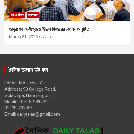
ধর্ম ও জীবন
সারাদেশ
তাড়াশের দেশীগ্রামে ঈদুল ফিতরের নামাজ অনুষ্ঠিত
March 21, 2026
talas
দৈনিক তালাশ ডট কম
Editor : Md. Jewel Ali,
Address: 93 College Road,
Golachipa, Narayangonj.
Mobile: 01818-939232,
01928-702966.
Email:
dailytalas@gmail.com