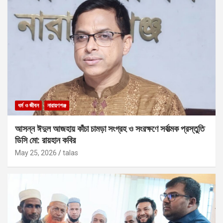
ধর্ম ও জীবন
নারায়ণগঞ্জ
আসন্ন ঈদুল আজহায় কাঁচা চামড়া সংগ্রহ ও সংরক্ষণে সর্বাত্মক প্রস্তুতি
ডিসি মো: রায়হান কবির
May 25, 2026
talas