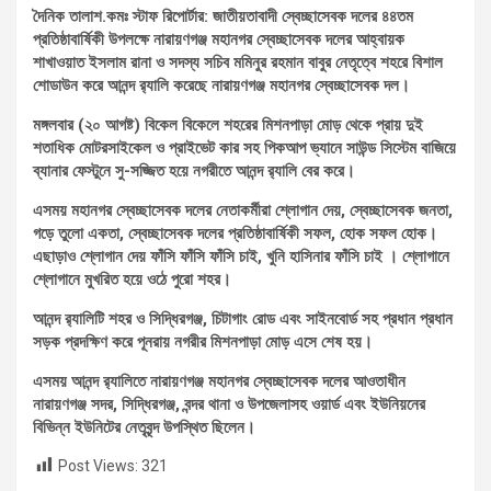
দৈনিক তালাশ.কমঃ স্টাফ রিপোর্টার: জাতীয়তাবাদী স্বেচ্ছাসেবক দলের ৪৪তম
প্রতিষ্ঠাবার্ষিকী উপলক্ষে নারায়ণগঞ্জ মহানগর স্বেচ্ছাসেবক দলের আহ্বায়ক
শাখাওয়াত ইসলাম রানা ও সদস্য সচিব মমিনুর রহমান বাবুর নেতৃত্বে শহরে বিশাল
শোডাউন করে আনন্দ র‌্যালি করেছে নারায়ণগঞ্জ মহানগর স্বেচ্ছাসেবক দল।
মঙ্গলবার (২০ আগষ্ট) বিকেল বিকেলে শহরের মিশনপাড়া মোড় থেকে প্রায় দুই
শতাধিক মোটরসাইকেল ও প্রাইভেট কার সহ পিকআপ ভ্যানে সাউন্ড সিস্টেম বাজিয়ে
ব্যানার ফেস্টুনে সু-সজ্জিত হয়ে নগরীতে আনন্দ র‌্যালি বের করে।
এসময় মহানগর স্বেচ্ছাসেবক দলের নেতাকর্মীরা শ্লোগান দেয়, স্বেচ্ছাসেবক জনতা,
গড়ে তুলো একতা, স্বেচ্ছাসেবক দলের প্রতিষ্ঠাবার্ষিকী সফল, হোক সফল হোক।
এছাড়াও শ্লোগান দেয় ফাঁসি ফাঁসি ফাঁসি চাই, খুনি হাসিনার ফাঁসি চাই । শ্লোগানে
শ্লোগানে মুখরিত হয়ে ওঠে পুরো শহর।
আনন্দ র‌্যালিটি শহর ও সিদ্ধিরগঞ্জ, চিটাগাং রোড এবং সাইনবোর্ড সহ প্রধান প্রধান
সড়ক প্রদক্ষিণ করে পূনরায় নগরীর মিশনপাড়া মোড় এসে শেষ হয়।
এসময় আনন্দ র‌্যালিতে নারায়ণগঞ্জ মহানগর স্বেচ্ছাসেবক দলের আওতাধীন
নারায়ণগঞ্জ সদর, সিদ্ধিরগঞ্জ, বন্দর থানা ও উপজেলাসহ ওয়ার্ড এবং ইউনিয়নের
বিভিন্ন ইউনিটের নেতৃবৃন্দ উপস্থিত ছিলেন।
Post Views:
321