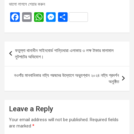
ভালো লাগলে শেয়ার করুন
F
E
W
M
S
a
m
h
es
h
ce
ail
at
se
ar
b
s
n
e
Post
ফতুল্লা থানাধীন সাইনবোর্ড শান্তিধারা এলাকায় ৩ লক্ষ টাকার মালামাল
o
A
g
navigation
লুটপাটের অভিযোগ।
o
p
er
k
p
নওগাঁয় মানবাধিকার নাট্য পরষদের উদ্যোগে অভ্যুশ্খান ২০২৪ নাট্য প্রদর্শন
অনুষ্ঠিত
Leave a Reply
Your email address will not be published.
Required fields
are marked
*