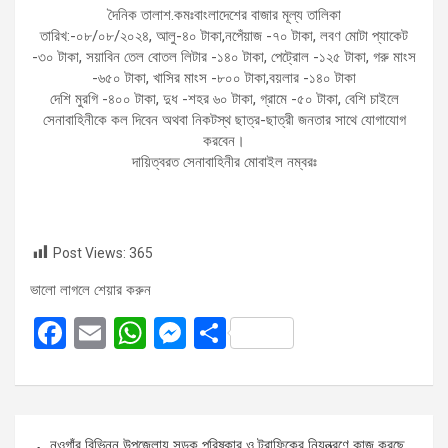
দৈনিক তালাশ.কমঃবাংলাদেশের বাজার মূল্য তালিকা
তারিখ:-০৮/০৮/২০২৪, আলু-৪০ টাকা,নপেঁয়াজ -৭০ টাকা, লবণ মোটা প্যাকেট
-৩০ টাকা, সয়াবিন তেল বোতল লিটার -১৪০ টাকা, পেট্রোল -১২৫ টাকা, গরু মাংস
-৬৫০ টাকা, খাসির মাংস -৮০০ টাকা,বয়লার -১৪০ টাকা
দেশি মুরগি -৪০০ টাকা, দুধ -শহর ৬০ টাকা, গ্রামে -৫০ টাকা, বেশি চাইলে
সেনাবাহিনীকে কল দিবেন অথবা নিকটস্থ ছাত্র-ছাত্রী জনতার সাথে যোগাযোগ
করবেন।
দায়িত্বরত সেনাবাহিনীর মোবাইল নম্বরঃ
Post Views:
365
ভালো লাগলে শেয়ার করুন
F
E
W
M
S
a
m
h
es
h
ce
ail
at
se
ar
b
s
n
e
Post
নওগাঁর বিভিন্ন উপজেলায় সড়ক পরিষ্কার ও ট্রাফিকের নিয়ন্ত্রণে কাজ করছে