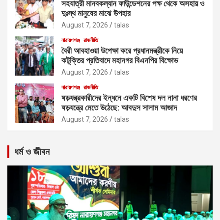
সহযাত্রী মানবকল্যান ফাউন্ডেশনের পক্ষ থেকে অসহায় ও
দুঃস্থ মানুষের মাঝে উপহার
August 7, 2026
talas
নারায়ণগঞ্জ
রাজনীতি
বৈরী আবহাওয়া উপেক্ষা করে প্রধানমন্ত্রীকে নিয়ে
কটূক্তির প্রতিবাদে মহানগর বিএনপির বিক্ষোভ
August 7, 2026
talas
নারায়ণগঞ্জ
রাজনীতি
ষড়যন্ত্রকারীদের ইন্ধনে একটি বিশেষ দল নানা ধরণের
ষড়যন্ত্রে মেতে উঠেছে: আবদুস সালাম আজাদ
August 7, 2026
talas
ধর্ম ও জীবন