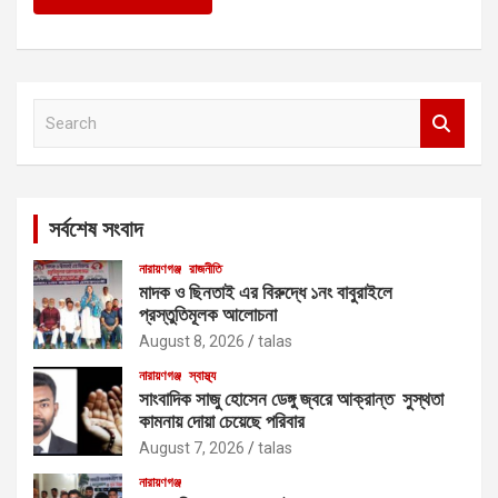
S
e
a
r
c
সর্বশেষ সংবাদ
h
নারায়ণগঞ্জ
রাজনীতি
মাদক ও ছিনতাই এর বিরুদ্ধে ১নং বাবুরাইলে
প্রস্তুতিমূলক আলোচনা
August 8, 2026
talas
নারায়ণগঞ্জ
স্বাস্থ্য
সাংবাদিক সাজু হোসেন ডেঙ্গু জ্বরে আক্রান্ত সুস্থতা
কামনায় দোয়া চেয়েছে পরিবার
August 7, 2026
talas
নারায়ণগঞ্জ