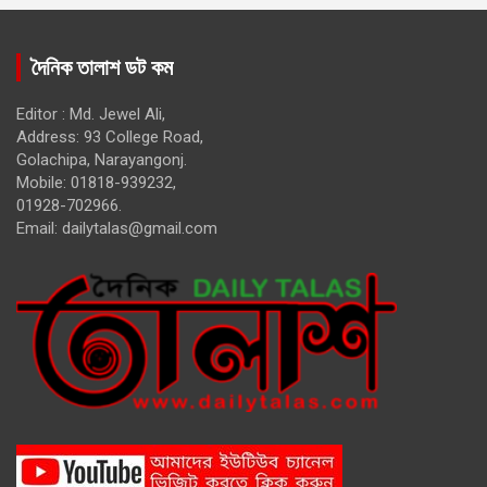
দৈনিক তালাশ ডট কম
Editor : Md. Jewel Ali,
Address: 93 College Road,
Golachipa, Narayangonj.
Mobile: 01818-939232,
01928-702966.
Email:
dailytalas@gmail.com