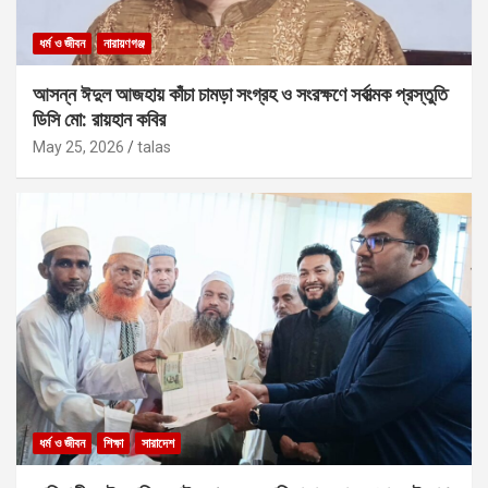
ধর্ম ও জীবন
নারায়ণগঞ্জ
আসন্ন ঈদুল আজহায় কাঁচা চামড়া সংগ্রহ ও সংরক্ষণে সর্বাত্মক প্রস্তুতি
ডিসি মো: রায়হান কবির
May 25, 2026
talas
ধর্ম ও জীবন
শিক্ষা
সারাদেশ