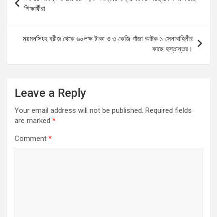
o
A
g
navigation
শিক্ষার্থীরা
o
p
er
k
p
ময়মনসিংহ ব্রীজ থেকে ৬০লক্ষ টাকা ও ৩ কেজি গাঁজা আটক ১ সেনাবাহিনীর
কাছে হস্তান্তর।
Leave a Reply
Your email address will not be published.
Required fields
are marked
*
Comment
*