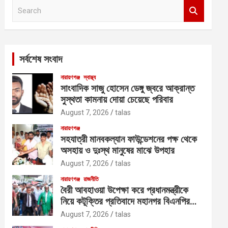
S
e
a
r
c
সর্বশেষ সংবাদ
h
নারায়ণগঞ্জ
স্বাস্থ্য
সাংবাদিক সাজু হোসেন ডেঙ্গু জ্বরে আক্রান্ত
সুস্থতা কামনায় দোয়া চেয়েছে পরিবার
August 7, 2026
talas
নারায়ণগঞ্জ
সহযাত্রী মানবকল্যান ফাউন্ডেশনের পক্ষ থেকে
অসহায় ও দুঃস্থ মানুষের মাঝে উপহার
August 7, 2026
talas
নারায়ণগঞ্জ
রাজনীতি
বৈরী আবহাওয়া উপেক্ষা করে প্রধানমন্ত্রীকে
নিয়ে কটূক্তির প্রতিবাদে মহানগর বিএনপির
বিক্ষোভ
August 7, 2026
talas