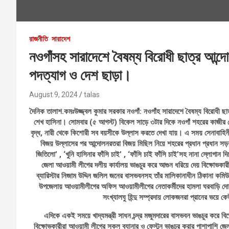
রাজনীতি
সারাদেশ
নওগাঁসহ সারাদেশে বৈষম্য বিরোধী ছাত্র আন্দো
পদত্যাগ ও দেশ ছাড়া।
August 9, 2024
talas
দৈনিক তালাশ.কমঃউজ্জ্বল কুমার সরকার নওগাঁ: নওগাঁহ সারাদেশে বৈষম্য বিরোধী ছা
শেখ হাসিনা। সোমবার (৫ আগস্ট) বিকেল সাড়ে ৩টার দিকে নওগাঁ শহরের কাজীর
বৃদ্ধ, নারী থেকে কিশোরী সব বয়সীকে উল্লাস করতে দেখা যায়। এ সময় সেনাবাহিনীর
বিজয় উল্লাসের পর আন্দোলনরতরা বিজয় মিছিল নিয়ে শহরের প্রধান প্রধান সড়
জিতিলো’ , ‘খুনি হাসিনার ফাঁসি চাই’ , ‘ফাঁসি চাই ফাঁসি চাই’সহ নানা স্লোগা
জেলা আওয়ামী লীগের দলীয় কার্যালয় ভাঙচুর করে আগুন ধরিয়ে দেয় বিক্ষোভ
ব্যারিস্টার নিজাম উদ্দিন জলিল জনের বাসভবনসহ তাঁর মালিকানাধীন ঠিকানা কমি
উপজেলায় আওয়ামীলীগের অফিস আওয়ামীলীগের নেতাকর্মীদের হামলা ঘরবাড়ি দোকা
সংখ্যালঘু হিন্দু সম্প্রদায় লোকজনরা প্রানের ভয়ে ক
এদিকে একই সময়ে খাদ্যমন্ত্রী সাধন চন্দ্র মজুমদারের বাসভবন ভাঙচুর করে 
বিক্ষোভকারীরা আওয়ামী লীগের সকল ব্যানার ও ফেস্টুন ভাঙচুর করার পাশাপাশি জ