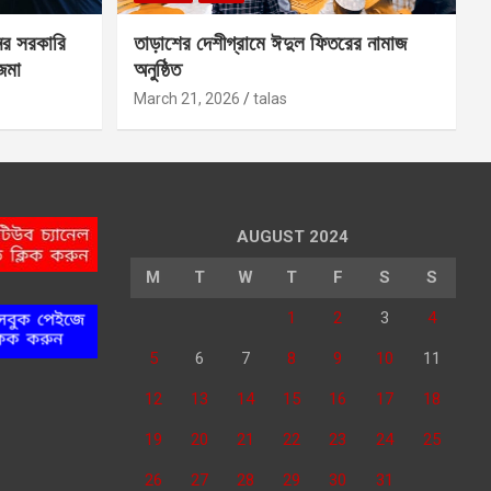
ের সরকারি
তাড়াশের দেশীগ্রামে ঈদুল ফিতরের নামাজ
 জমা
অনুষ্ঠিত
March 21, 2026
talas
AUGUST 2024
M
T
W
T
F
S
S
1
2
3
4
5
6
7
8
9
10
11
12
13
14
15
16
17
18
19
20
21
22
23
24
25
26
27
28
29
30
31