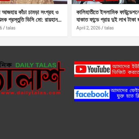
 আজহায় কাঁচা চামড়া সংগ্রহ ও
কালিহাতীতে ইসলামিক ফাউন্ডেশন
াত্মক প্রস্তুতি ডিসি মো: রায়হান
যাকাত ফান্ডে প্রায় দুই লাখ টাকা
6
talas
April 2, 2026
talas