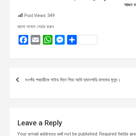
আগুন ধ
Post Views:
349
ভালো লাগলে শেয়ার করুন
F
E
W
M
S
a
m
h
es
h
ce
ail
at
se
ar
b
s
n
e
Post
o
A
g
নওগাঁয় পথচারীকে সাইড দিতে গিয়ে অটো ভ্যানগাড়ি চালকের মৃত্যু।
navigation
o
p
er
k
p
Leave a Reply
Your email address will not be published.
Required fields a