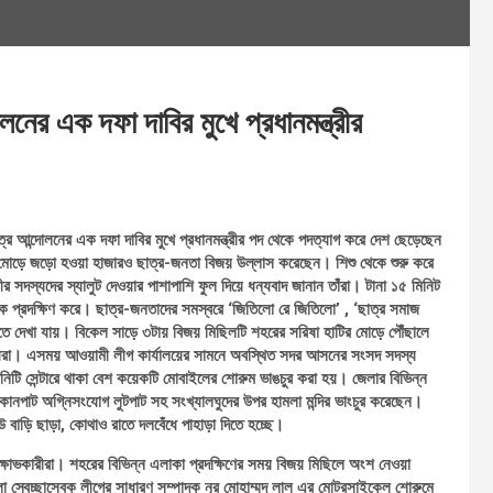
লনের এক দফা দাবির মুখে প্রধানমন্ত্রীর
ত্র আন্দোলনের এক দফা দাবির মুখে প্রধানমন্ত্রীর পদ থেকে পদত্যাগ করে দেশ ছেড়েছেন
 মোড়ে জড়ো হওয়া হাজারও ছাত্র-জনতা বিজয় উল্লাস করেছেন। শিশু থেকে শুরু করে
 সদস্যদের স্যালুট দেওয়ার পাশাপাশি ফুল দিয়ে ধন্যবাদ জানান তাঁরা। টানা ১৫ মিনিট
ক প্রদক্ষিণ করে। ছাত্র-জনতাদের সমস্বরে ‘জিতিলো রে জিতিলো’ , ‘ছাত্র সমাজ
ন দিতে দেখা যায়। বিকেল সাড়ে ৩টায় বিজয় মিছিলটি শহরের সরিষা হাটির মোড়ে পৌঁছালে
কারীরা। এসময় আওয়ামী লীগ কার্যালয়ের সামনে অবস্থিত সদর আসনের সংসদ সদস্য
উনিটি সেন্টারে থাকা বেশ কয়েকটি মোবাইলের শোরুম ভাঙচুর করা হয়। জেলার বিভিন্ন
নপাট অগ্নিসংযোগ লুটপাট সহ সংখ্যালঘুদের উপর হামলা মন্দির ভাংচুর করেছেন।
েউ বাড়ি ছাড়া, কোথাও রাতে দলবেঁধে পাহাড়া দিতে হচ্ছে।
বিক্ষোভকারীরা। শহরের বিভিন্ন এলাকা প্রদক্ষিণের সময় বিজয় মিছিলে অংশ নেওয়া
েলা স্বেচ্ছাসেবক লীগের সাধারণ সম্পাদক নূর মোহাম্মদ লাল এর মোটরসাইকেল শোরুমে