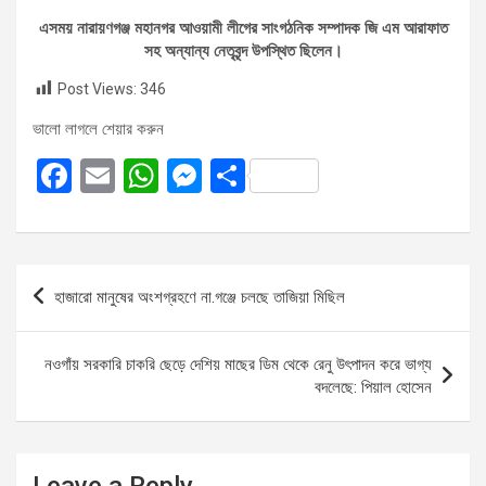
এসময় নারায়ণগঞ্জ মহানগর আওয়ামী লীগের সাংগঠনিক সম্পাদক জি এম আরাফাত
সহ অন্যান্য নেতৃবৃন্দ উপস্থিত ছিলেন।
Post Views:
346
ভালো লাগলে শেয়ার করুন
F
E
W
M
S
a
m
h
es
h
ce
ail
at
se
ar
b
s
n
e
Post
হাজারো মানুষের অংশগ্রহণে না.গঞ্জে চলছে তাজিয়া মিছিল
o
A
g
navigation
o
p
er
নওগাঁয় সরকারি চাকরি ছেড়ে দেশিয় মাছের ডিম থেকে রেনু উৎপাদন করে ভাগ্য
k
p
বদলেছে: পিয়াল হোসেন
Leave a Reply