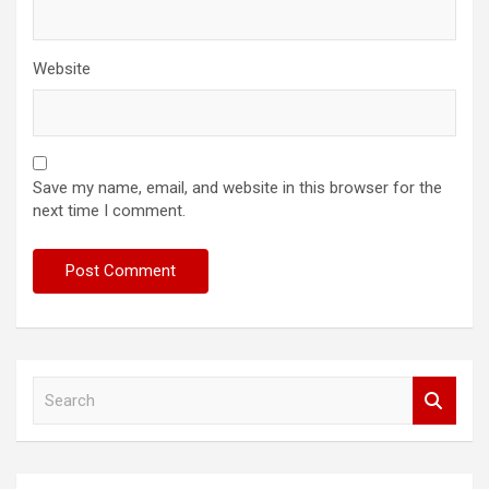
Website
Save my name, email, and website in this browser for the
next time I comment.
S
e
a
r
c