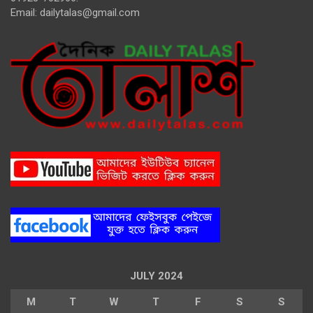
Email:
dailytalas@gmail.com
JULY 2024
M
T
W
T
F
S
S