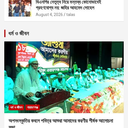
বিএনপির নেতৃত্ব নিয়ে মন্তব্য কোনোভাবেই
গ্রহণযোগ্য নয়: জহির আহমেদ সোহেল
August 4, 2026
talas
ধর্ম ও জীবন
ধর্ম ও জীবন
নারায়ণগঞ্জ
অপসংস্কৃতির কবলে পবিত্র আশুরা আমাদের করণীয় শীর্ষক আলোচনা
সভা