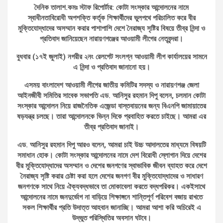
দৈনিক তালাশ.কমঃ স্টাফ রিপোর্টার: কোটা সংস্কার আন্দোলনের নামে
স্বাধীনতাবিরোধী অপশক্তি কর্তৃক শিক্ষার্থীদের ভুলপথে পরিচালিত করে বীর
মুক্তিযোদ্ধাদের অসম্মান করার পাশাপাশি দেশে নৈরাজ্য সৃষ্টির বিষয়ে তীব্র নিন্দা ও
প্রতিবাদ জানিয়েছেন নারায়ণগঞ্জের আওয়ামী লীগের নেতৃবৃন্দরা।
বুধবার (১৭ই জুলাই) নগরীর ২নং রেলগেট সংলগ্ন আওয়ামী লীগ কার্যালয়ের সামনে
এ নিন্দা ও প্রতিবাদ জানানো হয়।
এসময় বাংলাদেশ আওয়ামী লীগের জাতীয় কমিটির সদস্য ও নারায়ণগঞ্জ জেলা
আইনজীবী সমিতির সাবেক সভাপতি এড. আনিসুর রহমান দিপু বলেন, চলমান কোটা
সংস্কার আন্দোলন নিয়ে রাজনৈতিক এজেন্ডা বাস্তবায়নের জন্য বিএনপি জামায়াতের
ষড়যন্ত্র চলছে। তারা আন্দোলনকে ভিন্ন দিকে প্রবাহিত করতে চাইছে। আমরা এর
তীব্র প্রতিবাদ জানাই।
এড. আনিসুর রহমান দিপু আরও বলেন, আমরা চাই উচ্চ আদালতের মাধ্যমে বিষয়টি
সমাধান হোক। কোটা সংস্কার আন্দোলনের নামে দেশ বিরোধী স্লোগান দিয়ে দেশের
বীর মুক্তিযোদ্ধাদের অসম্মান ও দেশের জনগণের স্বাভাবিক জীবন ব্যাহত করে দেশে
নৈরাজ্য সৃষ্টি করার চেষ্টা করা হলে দেশের জনগণ বীর মুক্তিযোদ্ধাদের ও সাধারণ
জনগণকে সাথে নিয়ে ঐক্যবদ্ধভাবে তা মোকাবেলা করতে বদ্ধপরিকর। একইসাথে
আন্দোলনের নামে জনদুর্ভোগ না বাড়িয়ে শিক্ষাঙ্গনে শান্তিপূর্ণ পরিবেশ বজায় রাখতে
সকল শিক্ষার্থীর প্রতি উদাত্ত আহবান জানাচ্ছি। আমরা আশা করি অচিরেই এ
উদ্ভুত পরিস্থিতির অবসান ঘটবে।