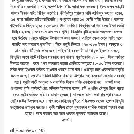
মৌসুমের শুরুতে প্রচণ্ড খরা হওয়ার কারণে অনেক গাছ মরে যায়। তারপরও সেচ
দিয়ে বাঁচিয়ে রেখেছি। গাছে অল্পপরিমাণ মরিচ আসা শুরু করেছে। ইতোমধ্যে আড়াই
হাজার টাকার মরিচ বিক্রি করেছি। কীর্ত্তিপুর গ্রামের চাষি হাফিজুর রহমান বলেন,
১৫ কাঠা জমিতে মরিচ লাগিয়েছি। সপ্তাহে প্রায় ১৫ কেজি মরিচ উঠছে। বাজারে
পাইকারিতে বিক্রি হচ্ছে ১২০-১৫০ টাকা কেজি। কিছুদিন আগেও ১৮০ টাকা কেজি
বিক্রি হয়েছে। তবে ভাল দাম পেয়ে খুশি। কিছুদিন বৃষ্টি হওয়ায় গাছগুলো সতেজ
হয়ে উঠেছে। এতে মরিচের উৎপাদনও ভাল হচ্ছে। এদিকে ক্ষেত থেকে মরিচ তুলে
বাড়তি আয় করছেন কৃষাণিরা। দিনে মজুরি মিলছে ২৭০-৩০০ টাকা। অন্তত ৩
মাস মরিচ উঠানোর কাজ হবে। পাইকারি ব্যবসায়ী আশরাফুল ইসলাম বলেন,
কিছুদিন আগে হাটে মরিচের সরবরাহ কম থাকায় প্রতিকেতি ১৮০-২০০ টাকা পর্যন্ত
কিনতে হয়েছে। তবে এখন সরবরাহ বাড়ায় কেজিতে অন্তত ৪০-৫০ টাকা কমেছে।
মরিচ কাঁচা হওয়ায় শুকিয়ে যাওয়ায় ওজনে কমে যায়। এজন্য মনে এককেজি বাড়তি
কিনতে হচ্ছে। স্থানীয় চাহিদা মিটিয়ে ঢাকা ও চট্টগ্রাম সহ কয়েকটি জেলায় সরবরাহ
হয়। প্রতি হাটে অন্তত ৩ লক্ষাধিক টাকার মরিচ বেচাকেনা হয়। নওগাঁ সদর
উপজেলা কৃষি কর্মকর্তা মো. মনিরুল ইসলাম বলেন, রবি ও খরিপ মৌসুম মিলে প্রায়
১৫০ হেক্টর জমিতে মরিচের আবাদ হয়েছে। যা থেকে আশা করা যায় প্রায় ৩০০
মেট্রিক টন উৎপাদন হবে। গত কয়েকদিনের বৃষ্টিতে মরিচক্ষেত সতেজ হলেও কিছুটা
ছত্রাকের উপদ্রব হয়েছে। কৃষি অফিস থেকে কৃষকদের সার্বিক পরামর্শ প্রদান করা
হচ্ছে। তবে বাজারে দাম ভাল থাকায় কৃষকরা লাভবান হচ্ছে।
নওগাঁ।
Post Views:
402