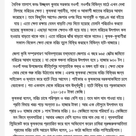
দৈনিক তালাশ.কমঃ উজ্জ্বল কুমার সরকার নওগাঁ: নওগাঁর বিভিন্ন মাঠে এখন দেখা
মিলছে মরিচের ক্ষেত। কৃষকরা স্থানীয়, সাদা ও আকাশী জাতের মরিচের আবাদ
করেছেন। তবে কিছুদিন আগেও জেলার ওপর দিয়ে অনাবৃষ্টি ও প্রচণ্ড খরা বইয়ে
যায়। এতে ক্ষেত রক্ষায় যেমন বাড়তি সেচ দিতে হয়েছে তেমনি পরিচর্চাও করতে
হয়েছে কৃষকদের। এছাড়া অনেক ক্ষেতও নষ্ট হয়ে যায়। ফলে মরিচের উৎপাদন কম
হওয়ায় বাড়তে থাকে দাম। এতে মরিচের ঝাঁঝ বাড়তে থাকে দামেও। কৃষক-কৃষাণীরা
সকাল-বিকেল ক্ষেত থেকে মরিচ তুলে বিক্রি করছেন বিভিন্ন হাট-বাজারে।
জেলা কৃষি সম্প্রসারণ অধিদপ্তরের তথ্যমতে জেলায় এ বছর ৯৬৫ হেক্টর জমিতে
মরিচের আবাদ হয়েছে। যা থেকে শুকনা মরিচের উৎপাদন হবে ১ হাজার ৯৩০ টন।
নওগাঁ সদর উপজেলার কীর্ত্তিপুর সাপ্তাহিক শুক্র ও মঙ্গল হাট বার। ক্ষেত থেকে
ভোর থেকে শুরু মরিচ উঠানোর কাজ। এরপর কৃষকরা ক্ষেতের মরিচ বিক্রির জন্য
সাইকেল ও ভ্যানে করে হাটে নিয়ে আসেন। পাইকার ও কৃষকদের দরকষাকষিতে চলে
বেচাকেনা। গত একমাস থেকে মরিচের দাম ঊর্ধ্বমুখী। হাটে বিক্রি হয় প্রকারভেদে
১২০-১৫০ টাকা কেজি।
কৃষকরা বলেন, মরিচ চাষে পরিশ্রম ও খরচ বেশি হয়। তবে ভাল দাম পাওয়া যায়।
প্রতি বিঘায় খরচ পড়ে অন্তত ৪০ হাজার টাকা। আর এক মৌসুমে উৎপাদন হয়
প্রায় ৮০ হাজার থেকে ১ লাখ টাকার মরিচ। ৪০ কেজিতে মনের পরিবর্তে ৪১ কেজিতে
মন কিনে ব্যবসায়িরা। আবার ওজনে বেশি হলেও তার দাম দেয় না। ব্যবসায়িরা
সিন্ডিকেট করে কৃষকদের প্রতারিত করে বলে অভিযোগ করেন চাষিরা ব্রুজরুকআতিতা
গ্রামের মরিচ চাষি আয়েন উদ্দিন বলেন, ১০ কাঠা জমিতে মরিচ লাগিয়েছিলাম।