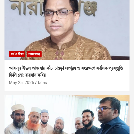
ধর্ম ও জীবন
নারায়ণগঞ্জ
আসন্ন ঈদুল আজহায় কাঁচা চামড়া সংগ্রহ ও সংরক্ষণে সর্বাত্মক প্রস্তুতি
ডিসি মো: রায়হান কবির
May 25, 2026
talas