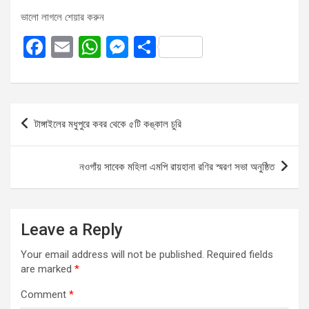
ভালো লাগলে শেয়ার করুন
F
E
W
M
S
a
m
h
es
h
ce
ail
at
se
ar
b
s
n
e
Post
টাঙ্গাইলের মধুপুরে কবর থেকে ৫টি কঙ্কাল চুরি
o
A
g
navigation
o
p
er
নওগাঁয় সাবেক মহিলা এমপি রায়হানা রণির স্মরণ সভা অনুষ্ঠিত
k
p
Leave a Reply
Your email address will not be published.
Required fields
are marked
*
Comment
*