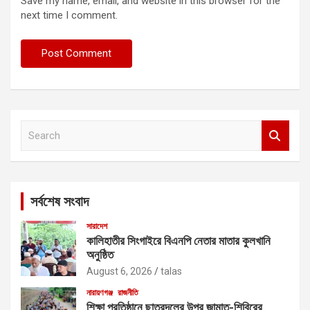
Save my name, email, and website in this browser for the
next time I comment.
S
e
a
r
c
সর্বশেষ সংবাদ
h
সারাদেশ
কালিহাতীর সিংগাইরে বিএনপি নেতার মাতার কুলখানি
অনুষ্ঠিত
August 6, 2026
talas
নারায়ণগঞ্জ
রাজনীতি
শিক্ষা প্রতিষ্ঠানে ছাত্রদলের উপর জামাত-শিবিরের