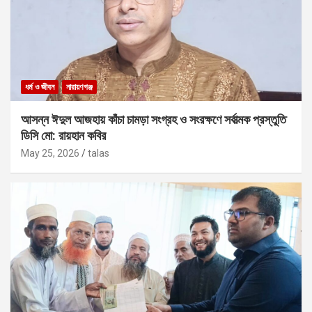
ধর্ম ও জীবন
নারায়ণগঞ্জ
আসন্ন ঈদুল আজহায় কাঁচা চামড়া সংগ্রহ ও সংরক্ষণে সর্বাত্মক প্রস্তুতি
ডিসি মো: রায়হান কবির
May 25, 2026
talas