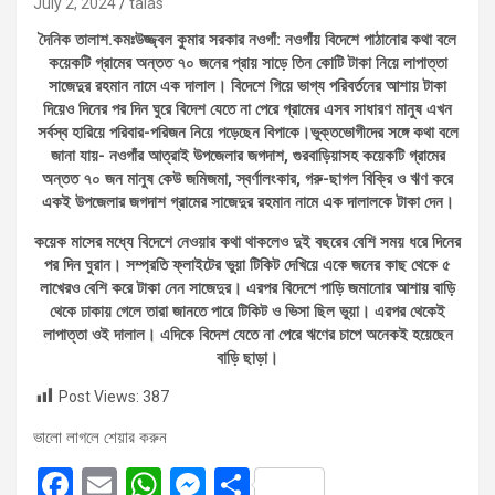
July 2, 2024
talas
দৈনিক তালাশ.কমঃউজ্জ্বল কুমার সরকার নওগাঁ: নওগাঁয় বিদেশে পাঠানোর কথা বলে
কয়েকটি গ্রামের অন্তত ৭০ জনের প্রায় সাড়ে তিন কোটি টাকা নিয়ে লাপাত্তা
সাজেদুর রহমান নামে এক দালাল। বিদেশে গিয়ে ভাগ্য পরিবর্তনের আশায় টাকা
দিয়েও দিনের পর দিন ঘুরে বিদেশ যেতে না পেরে গ্রামের এসব সাধারণ মানুষ এখন
সর্বস্ব হারিয়ে পরিবার-পরিজন নিয়ে পড়েছেন বিপাকে।ভুক্তভোগীদের সঙ্গে কথা বলে
জানা যায়- নওগাঁর আত্রাই উপজেলার জগদাশ, গুরবাড়িয়াসহ কয়েকটি গ্রামের
অন্তত ৭০ জন মানুষ কেউ জমিজমা, স্বর্ণালংকার, গরু-ছাগল বিক্রি ও ঋণ করে
একই উপজেলার জগদাশ গ্রামের সাজেদুর রহমান নামে এক দালালকে টাকা দেন।
কয়েক মাসের মধ্যে বিদেশে নেওয়ার কথা থাকলেও দুই বছরের বেশি সময় ধরে দিনের
পর দিন ঘুরান। সম্প্রতি ফ্লাইটের ভুয়া টিকিট দেখিয়ে একে জনের কাছ থেকে ৫
লাখেরও বেশি করে টাকা নেন সাজেদুর। এরপর বিদেশে পাড়ি জমানোর আশায় বাড়ি
থেকে ঢাকায় গেলে তারা জানতে পারে টিকিট ও ভিসা ছিল ভুয়া। এরপর থেকেই
লাপাত্তা ওই দালাল। এদিকে বিদেশ যেতে না পেরে ঋণের চাপে অনেকই হয়েছেন
বাড়ি ছাড়া।
Post Views:
387
ভালো লাগলে শেয়ার করুন
F
E
W
M
S