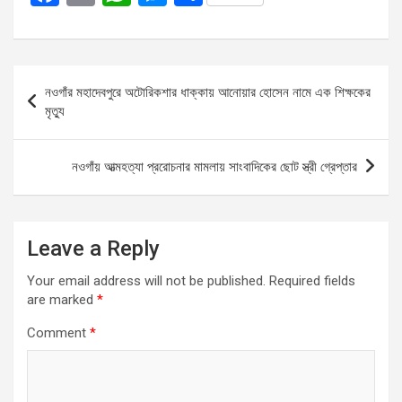
a
m
h
es
h
ce
ail
at
se
ar
b
s
n
e
Post
নওগাঁর মহাদেবপুরে অটোরিকশার ধাক্কায় আনোয়ার হোসেন নামে এক শিক্ষকের
o
A
g
navigation
মৃত্যু
o
p
er
k
p
নওগাঁয় আত্মহত্যা প্ররোচনার মামলায় সাংবাদিকের ছোট স্ত্রী গ্রেপ্তার
Leave a Reply
Your email address will not be published.
Required fields
are marked
*
Comment
*