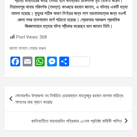
গ্রাম্য ডাক্তারের কাছে নেওয়া হলে কর্তব্যরত চিকিৎসক মৃত ঘোষণা করেন।
নিয়ামতপুর থানার পরিদর্শক (তদন্ত) কাওছার রহমান জানান, এ ঘটনায় একটি হত্যা
মামলা হয়েছে। মৃত্যুর সঠিক কারণ নির্ণয়ের জন্য লাশ ময়নাতদন্তের জন্য নওগাঁ
জেলা সদর হাসপাতাল মর্গে পাঠানো হয়েছে। গ্রেফতার আমরুল প্রাথমিক
জিজ্ঞাসাবাদে হত্যার ঘটনা স্বীকার করেছেন বলে জানান তিনি।
Post Views:
368
ভালো লাগলে শেয়ার করুন
F
E
W
M
S
a
m
h
es
h
ce
ail
at
se
ar
b
s
n
e
Post
সোনারগাঁও উপজেলা নব নির্বাচিত চেয়ারম্যান মাহফুজুর রহমান কালাম দায়িত্ব
o
A
g
navigation
পালনের ভার গ্রহণ করেছে
o
p
er
k
p
কালিহাতীতে যায়যায়দিন পত্রিকার ১৮তম প্রতিষ্ঠা বার্ষিকী পালিত