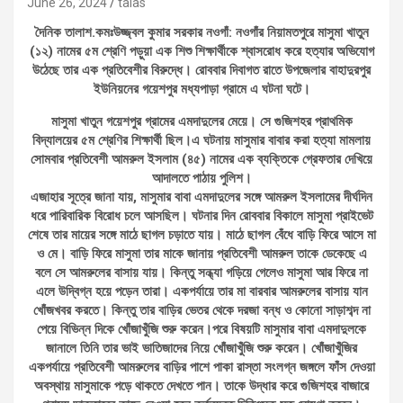
June 26, 2024
talas
দৈনিক তালাশ.কমঃউজ্জ্বল কুমার সরকার নওগাঁ: নওগাঁর নিয়ামতপুরে মাসুমা খাতুন
(১২) নামের ৫ম শ্রেণি পড়ুয়া এক শিশু শিক্ষার্থীকে শ্বাসরোধ করে হত্যার অভিযোগ
উঠেছে তার এক প্রতিবেশীর বিরুদ্ধে। রোববার দিবাগত রাতে উপজেলার বাহাদুরপুর
ইউনিয়নের গয়েশপুর মধ্যপাড়া গ্রামে এ ঘটনা ঘটে।
মাসুমা খাতুন গয়েশপুর গ্রামের এমদাদুলের মেয়ে। সে গুজিশহর প্রাথমিক
বিদ্যালয়ের ৫ম শ্রেণির শিক্ষার্থী ছিল।এ ঘটনায় মাসুমার বাবার করা হত্যা মামলায়
সোমবার প্রতিবেশী আমরুল ইসলাম (৪৫) নামের এক ব্যক্তিকে গ্রেফতার দেখিয়ে
আদালতে পাঠায় পুলিশ।
এজাহার সূত্রে জানা যায়, মাসুমার বাবা এমদাদুলের সঙ্গে আমরুল ইসলামের দীর্ঘদিন
ধরে পারিবারিক বিরোধ চলে আসছিল। ঘটনার দিন রোববার বিকালে মাসুমা প্রাইভেট
শেষে তার মায়ের সঙ্গে মাঠে ছাগল চড়াতে যায়। মাঠে ছাগল বেঁধে বাড়ি ফিরে আসে মা
ও মে। বাড়ি ফিরে মাসুমা তার মাকে জানায় প্রতিবেশী আমরুল তাকে ডেকেছে এ
বলে সে আমরুলের বাসায় যায়। কিন্তু সন্ধ্যা গড়িয়ে গেলেও মাসুমা আর ফিরে না
এলে উদ্বিগ্ন হয়ে পড়েন তারা। একপর্যায়ে তার মা বারবার আমরুলের বাসায় যান
খোঁজখবর করতে। কিন্তু তার বাড়ির ভেতর থেকে দরজা বন্ধ ও কোনো সাড়াশব্দ না
পেয়ে বিভিন্ন দিকে খোঁজাখুঁজি শুরু করেন।পরে বিষয়টি মাসুমার বাবা এমদাদুলকে
জানালে তিনি তার ভাই ভাতিজাদের নিয়ে খোঁজাখুঁজি শুরু করেন। খোঁজাখুঁজির
একপর্যায়ে প্রতিবেশী আমরুলের বাড়ির পাশে পাকা রাস্তা সংলগ্ন জঙ্গলে ফাঁস দেওয়া
অবস্থায় মাসুমাকে পড়ে থাকতে দেখতে পান। তাকে উদ্ধার করে গুজিশহর বাজারে