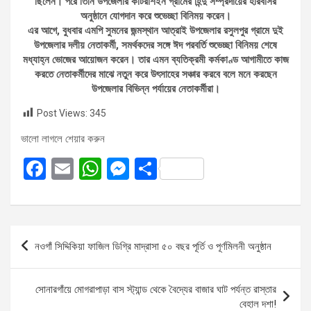
ছিলেন। পরে তিনি উপজেলার কাটরাশইন গ্রামের হিন্দু সম্প্রদায়ের হরিবাসর
অনুষ্ঠানে যোগদান করে শুভেচ্ছা বিনিময় করেন।
এর আগে, বুধবার এমপি সুমনের জন্মস্থান আত্রাই উপজেলার রসুলপুর গ্রামে দুই
উপজেলার দলীয় নেতাকর্মী, সমর্থকদের সঙ্গে ঈদ পরবর্তি শুভেচ্ছা বিনিময় শেষে
মধ্যাহ্ন ভোজের আয়োজন করেন। তার এমন ব্যতিক্রমী কর্মকাণ্ড আগামীতে কাজ
করতে নেতাকর্মীদের মাঝে নতুন করে উৎসাহের সঞ্চার করবে বলে মনে করছেন
উপজেলার বিভিন্ন পর্যায়ের নেতাকর্মীরা।
Post Views:
345
ভালো লাগলে শেয়ার করুন
F
E
W
M
S
a
m
h
es
h
ce
ail
at
se
ar
b
s
n
e
Post
নওগাঁ সিদ্দিকিয়া ফাজিল ডিগ্রি মাদ্রাসা ৫০ বছর পূর্তি ও পূর্ণমিলনী অনুষ্ঠান
o
A
g
navigation
o
p
er
সোনারগাঁয়ে মোগরাপাড়া বাস স্ট্যান্ড থেকে বৈদ্যের বাজার ঘাট পর্যন্ত রাস্তার
k
p
বেহাল দশা!