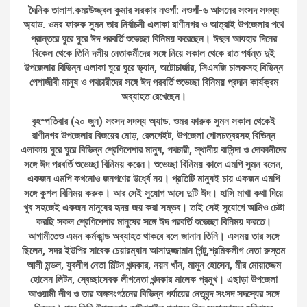
দৈনিক তালাশ.কমঃউজ্জ্বল কুমার সরকার নওগাঁ: নওগাঁ-৬ আসনের সংসদ সদস্য
অ্যাড. ওমর ফারুক সুমন তার নির্বাচনী এলাকা রাণীনগর ও আত্রাই উপজেলার পথে
প্রান্তরে ঘুরে ঘুরে ঈদ পরবর্তি শুভেচ্ছা বিনিময় করেছেন। ঈদুল আযহার দিনের
বিকেল থেকে তিনি দলীয় নেতাকর্মীদের সঙ্গে নিয়ে সকাল থেকে রাত পর্যন্ত দুই
উপজেলার বিভিন্ন এলাকা ঘুরে ঘুরে ভ্যান, অটোচার্জার, সিএনজি চালকসহ বিভিন্ন
পেশাজীবী মানুষ ও পথচারীদের সঙ্গে ঈদ পরবর্তি শুভেচ্ছা বিনিময় প্রদান কার্যক্রম
অব্যাহত রেখেছেন।
বৃহস্পতিবার (২০ জুন) সংসদ সদস্য অ্যাড. ওমর ফারুক সুমন সকাল থেকেই
রাণীনগর উপজেলার বিজয়ের মোড়, রেলগেইট, উপজেলা গোলচত্বরসহ বিভিন্ন
এলাকায় ঘুরে ঘুরে বিভিন্ন শ্রেণিপেশার মানুষ, পথচারী, স্থানীয় বাসিন্দা ও দোকানীদের
সঙ্গে ঈদ পরবর্তি শুভেচ্ছা বিনিময় করেন। শুভেচ্ছা বিনিময় কালে এমপি সুমন বলেন,
একজন এমপি কখনোও জনগণের উর্ধ্বে নয়। প্রতিটি মানুষই চায় একজন এমপি
সঙ্গে কুশল বিনিময় করুক। আর সেই সুযোগ আসে দুটি ঈদ। হাসি মাখা কথা দিয়ে
খুব সহজেই একজন মানুষের হৃদয় জয় করা সম্ভব। তাই সেই সুযোগে আমিও চেষ্টা
করছি সকল শ্রেণিপেশার মানুষের সঙ্গে ঈদ পরবর্তি শুভেচ্ছা বিনিময় করতে।
আগামীতেও এমন কর্মকান্ড অব্যাহত থাকবে বলে জানান তিনি। এসময় তার সঙ্গে
ছিলেন, সদর ইউপির সাবেক চেয়ারম্যান আসাদুজ্জামান পিন্টু,শ্রমিকলীগ নেতা রুস্তম
আলী মন্ডল, যুবলীগ নেতা মিল্টন খন্দকার, নয়ন খাঁন, মামুন হোসেন, মীর মোয়াজ্জেম
হোসেন লিটন, স্বেচ্ছাসেবক লীগনেতা খন্দকার মালেক প্রমুখ। এছাড়া উপজেলা
আওয়ামী লীগ ও তার অঙ্গসংগঠনের বিভিন্ন পর্যায়ের নেতৃবৃন্দ সংসদ সদস্যের সঙ্গে