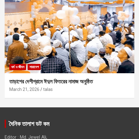
ধর্ম ও জীবন
সারাদেশ
তাড়াশের দেশীগ্রামে ঈদুল ফিতরের নামাজ অনুষ্ঠিত
March 21, 2026
talas
দৈনিক তালাশ ডট কম
Editor : Md. Jewel Ali,