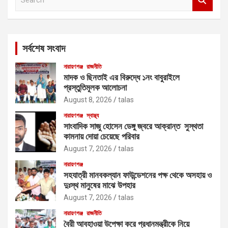
e
a
r
c
সর্বশেষ সংবাদ
h
নারায়ণগঞ্জ
রাজনীতি
মাদক ও ছিনতাই এর বিরুদ্ধে ১নং বাবুরাইলে
প্রস্তুতিমূলক আলোচনা
August 8, 2026
talas
নারায়ণগঞ্জ
স্বাস্থ্য
সাংবাদিক সাজু হোসেন ডেঙ্গু জ্বরে আক্রান্ত সুস্থতা
কামনায় দোয়া চেয়েছে পরিবার
August 7, 2026
talas
নারায়ণগঞ্জ
সহযাত্রী মানবকল্যান ফাউন্ডেশনের পক্ষ থেকে অসহায় ও
দুঃস্থ মানুষের মাঝে উপহার
August 7, 2026
talas
নারায়ণগঞ্জ
রাজনীতি
বৈরী আবহাওয়া উপেক্ষা করে প্রধানমন্ত্রীকে নিয়ে