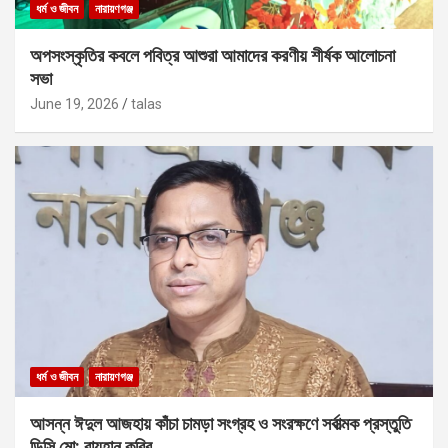
ধর্ম ও জীবন
নারায়ণগঞ্জ
অপসংস্কৃতির কবলে পবিত্র আশুরা আমাদের করণীয় শীর্ষক আলোচনা
সভা
June 19, 2026
talas
ধর্ম ও জীবন
নারায়ণগঞ্জ
আসন্ন ঈদুল আজহায় কাঁচা চামড়া সংগ্রহ ও সংরক্ষণে সর্বাত্মক প্রস্তুতি
ডিসি মো: রায়হান কবির