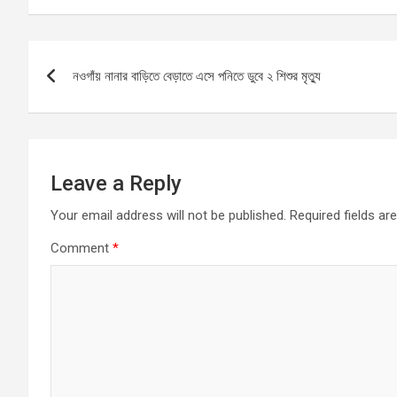
ce
ail
at
se
ar
b
s
n
e
Post
o
A
g
নওগাঁয় নানার বাড়িতে বেড়াতে এসে পনিতে ডুবে ২ শিশুর মৃত্যু
navigation
o
p
er
k
p
Leave a Reply
Your email address will not be published.
Required fields a
Comment
*