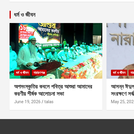
ধর্ম ও জীবন
ধর্ম ও জীবন
নারায়ণগঞ্জ
ধর্ম ও জীবন
নার
অপসংস্কৃতির কবলে পবিত্র আশুরা আমাদের
আসন্ন ঈদুল
করণীয় শীর্ষক আলোচনা সভা
সংরক্ষণে সর্ব
কবির
June 19, 2026
talas
May 25, 202