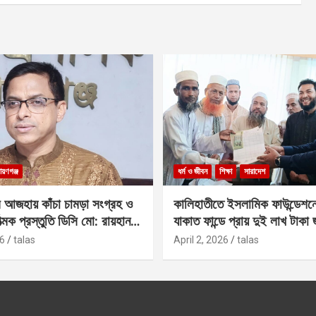
ায়ণগঞ্জ
ধর্ম ও জীবন
শিক্ষা
সারাদেশ
 আজহায় কাঁচা চামড়া সংগ্রহ ও
কালিহাতীতে ইসলামিক ফাউন্ডেশন
াত্মক প্রস্তুতি ডিসি মো: রায়হান
যাকাত ফান্ডে প্রায় দুই লাখ টাকা
6
talas
April 2, 2026
talas