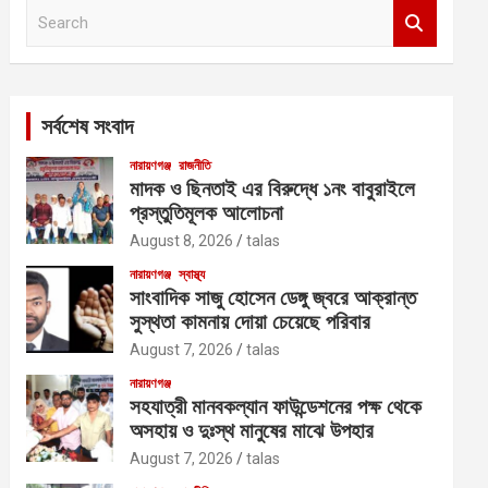
S
e
a
r
c
সর্বশেষ সংবাদ
h
নারায়ণগঞ্জ
রাজনীতি
মাদক ও ছিনতাই এর বিরুদ্ধে ১নং বাবুরাইলে
প্রস্তুতিমূলক আলোচনা
August 8, 2026
talas
নারায়ণগঞ্জ
স্বাস্থ্য
সাংবাদিক সাজু হোসেন ডেঙ্গু জ্বরে আক্রান্ত
সুস্থতা কামনায় দোয়া চেয়েছে পরিবার
August 7, 2026
talas
নারায়ণগঞ্জ
সহযাত্রী মানবকল্যান ফাউন্ডেশনের পক্ষ থেকে
অসহায় ও দুঃস্থ মানুষের মাঝে উপহার
August 7, 2026
talas