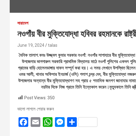
সারাদেশ
নওগাঁয় বীর মুক্তিযোদ্ধা হবিবর রহমানকে রাষ্ট্রী
June 19, 2024
talas
দৈনিক তালাশ.কমঃ উজ্জ্বল কুমার সরকার নওগাঁ: নওগাঁর সাপাহারে বীর মুক্তিযোদ্ধা হব
উপজেলার ভাগপারুল সরকারি প্রাথমিক বিদ্যালয় মাঠে নওগাঁ পুলিশের একদল পুলিশে
গ্রামের বাড়ি হোসেনডাঙ্গায় দাফন সম্পূর্ন করা হয়। এ সময় সেখানে উপস্থিত ছিলে
ওমর আলী, থানার অফিসার ইনচার্জ (ওসি) পলাশ চন্দ্র দেব, বীর মুক্তিযোদ্ধা নজর
উপজেলার অন্যান্য বীর মুক্তিযোদ্ধাগণ সহ প্রায় ৫ শতাধিক জনগণ জানাযার নাম
নয়টার দিকে নিজ গ্রামে তিনি ইন্তেকাল করেন।মৃত্যুকালে তিনি স্ত
Post Views:
350
ভালো লাগলে শেয়ার করুন
F
E
W
M
S
a
m
h
es
h