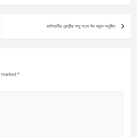
কালিহাতীর কেন্দ্রীয় সাধু সংঘে ঈদ আনন্দ অনুষ্ঠিত
re marked
*