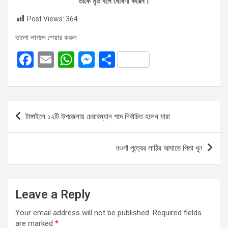
তাকে মৃত বলে ঘোষণা করেন।
Post Views:
364
ভালো লাগলে শেয়ার করুন
F
E
W
M
S
a
m
h
es
h
ce
ail
at
se
ar
b
s
n
e
Post
টাঙ্গাইলে ১২টি উপজেলায় চেয়ারম্যান পদে নির্বাচিত হলেন যারা
o
A
g
navigation
o
p
er
নওগাঁ পুত্রের লাঠির আঘাতে পিতা খুন
k
p
Leave a Reply
Your email address will not be published.
Required fields
are marked
*