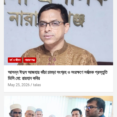
ধর্ম ও জীবন
নারায়ণগঞ্জ
আসন্ন ঈদুল আজহায় কাঁচা চামড়া সংগ্রহ ও সংরক্ষণে সর্বাত্মক প্রস্তুতি
ডিসি মো: রায়হান কবির
May 25, 2026
talas