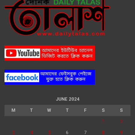
JUNE 2024
M
T
W
T
F
S
S
1
2
3
4
5
6
7
8
9