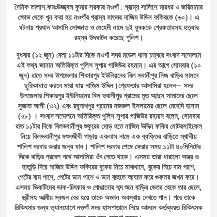
দৈনিক তালাশ.কমঃউজ্জ্বল কুমার সরকার নওগাঁ : গ্রাম্য সালিশে মারধর ও জরিমানার
ক্ষোভ থেকে খুন করা হয় নওগাঁর গ্রাম্য মাতবর নাজিম উদ্দিন ফকিরকে (৬০)। এ
ঘটনায় প্রধান আসামি সোজ্জাত ও মেহেদী নামে দুই যুবককে গ্রেফতারসহ হত্যার
রহস্য উদঘাটন করেছে পুলিশ।
বুধবার (১২ জুন) বেলা ১১টার দিকে নওগাঁ সদর মডেল থানা চত্বরে সংবাদ সম্মেলনে
এই তথ্য জানান অতিরিক্ত পুলিশ সুপার গাজিউর রহমান। এর আগে সোমবার (১০
জুন) রাতে সদর উপজেলার শিকারপুর ইউনিয়নের বিল ভবানীপুর নিজ বাড়ির সামনে
ছুরিকাঘাত করলে মারা যায় নাজিম উদ্দিন।গ্রেফতার আসামিরা হলেন— সদর
উপজেলার শিকারপুর ইউনিয়নের বিল ভবানীপুর গ্রামের মৃত আব্দুস সামাদের ছেলে
সুজাত আলী (৩২) এবং রঘুনাথপুর গ্রামের নজরুল ইসলামের ছেলে মেহেদি হাসান
(২৮) । সংবাদ সম্মেলনে অতিরিক্ত পুলিশ সুপার গাজিউর রহমান বলেন, সোমবার
রাত ১১টার দিকে বিলভবানীপুর শুকুরের মোড় হতে নাজিম উদ্দিন ফকির মোটরসাইকেল
নিয়ে বিলভবানীপুর মৎসজীবী পাড়ায় একলাস নামে এক ব্যক্তির বাড়িতে স্থানীয়
শালিশ দরবার করার জন্য যান। শালিশ দরবার শেষে ফেরার সময় ১১টা ৪০মিনিটের
দিকে বাড়ির প্রবেশ পথে আসামিরা ওঁৎ পেতে থাকে। এসময় তারা ধারালো অস্ত্র ও
হাতুড়ি দিয়ে নাজিম উদ্দিন ফকিরের বুকের নিচে মাঝখানে, বুকের নিচে বাম পাশে,
পেটের বাম পাশে, পেটের ডান পাশে ও ডান বাহুতে আঘাত করে গুরুতর জখম করে।
এসময় ভিকটিমের ডাক-চিৎকার ও গোঙানোর শব্দ শুনে বাড়ির ভেতর থেকে তার ছেলে,
স্ত্রীসহ আত্মীয় স্বজন বের হয়ে তাকে অজ্ঞান অবস্থায় দেখতে পান। পরে তাকে
চিকিৎসার জন্য ভ্যানযোগে নওগাঁ সদর হাসপাতালে নিয়ে আসলে কর্তব্যরত চিকিৎসক