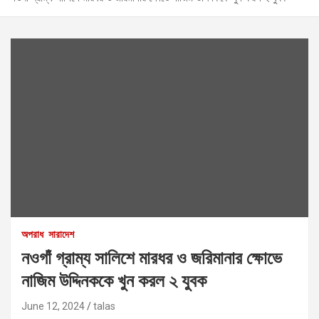
অপরাধ
সারাদেশ
নওগাঁ গ্রাম্য সালিশে মারধর ও জরিমানার ক্ষোভে
নাজিম উদ্দিনককে খুন করল ২ যুবক
June 12, 2024
talas