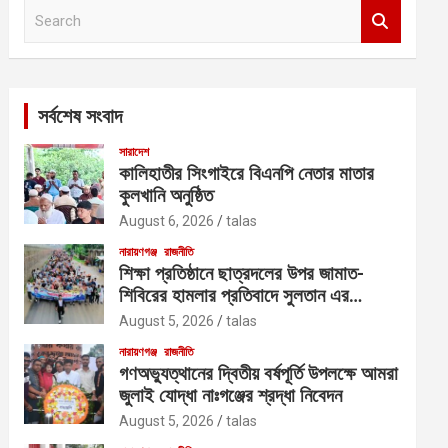
S
e
a
r
c
সর্বশেষ সংবাদ
h
সারাদেশ
কালিহাতীর সিংগাইরে বিএনপি নেতার মাতার
কুলখানি অনুষ্ঠিত
August 6, 2026
talas
নারায়ণগঞ্জ
রাজনীতি
শিক্ষা প্রতিষ্ঠানে ছাত্রদলের উপর জামাত-
শিবিরের হামলার প্রতিবাদে সুলতান এর
নেতৃত্বে বিক্ষোভ
August 5, 2026
talas
নারায়ণগঞ্জ
রাজনীতি
গণঅভ্যুত্থানের দ্বিতীয় বর্ষপূর্তি উপলক্ষে আমরা
জুলাই যোদ্ধা নাঃগঞ্জের শ্রদ্ধা নিবেদন
August 5, 2026
talas