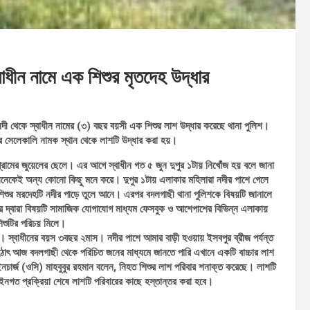
বাধীন নামে এক শিশুর মৃতদেহ উদ্ধার
নদী থেকে স্বাধীন নামের (৩) বছর বয়সী এক শিশুর লাশ উদ্ধার করেছে থানা পুলিশ।
ের সেলেকালি নামক স্থান থেকে লাশটি উদ্ধার করা হয়।
গ্রামের জুয়েলের ছেলে। এর আগে স্বাধীন গত ৫ জুন দুপুর ১টায় নিখোঁজ হয় বলে জানা
অনেকেই অন্য কোনো কিছু মনে করে। দুপুর ১টায় এলাকার মহিলারা নদীর পাশে গেলে
শিশুর মরদেহটি নদীর পাড়ে তুলে আনে। এরপর বদলগাছী থানা পুলিশকে বিষয়টি জানালে
্মীদের দ্বারা বিষয়টি সামাজিক যোগাযোগ মাধ্যম ফেসবুক ও আশেপাশের বিভিন্ন এলাকায়
িশুটির পরিচয় মিলে।
হয়। স্বাধীনের বয়স ৩বছর ২মাস। নদীর পাশে আমার বাড়ী হওয়ায় ইসবপুর ব্রীজ পর্যন্ত
ঠাৎ আজ বদলগাছী থেকে পরিচিত জনের মাধ্যমে জানতে পারি এখানে একটি বাচ্চার লাশ
চার্জ (ওসি) মাহবুবুর রহমান বলেন, নিহত শিশুর লাশ পরিবার শনাক্ত করেছে। লাশটি
নগত প্রক্রিয়া শেষে লাশটি পরিবারের কাছে হস্তান্তর করা হবে।