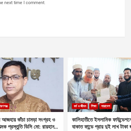
he next time I comment.
ায়ণগঞ্জ
ধর্ম ও জীবন
শিক্ষা
সারাদেশ
 আজহায় কাঁচা চামড়া সংগ্রহ ও
কালিহাতীতে ইসলামিক ফাউন্ডেশন
াত্মক প্রস্তুতি ডিসি মো: রায়হান
যাকাত ফান্ডে প্রায় দুই লাখ টাকা