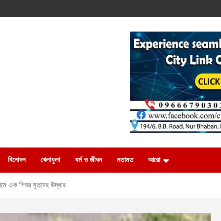
বিনোদন
খেলাধুলা
ধর্ম ও জীবন
মতামত
আরো
ামে এক শিশুর মৃতদেহ উদ্ধার