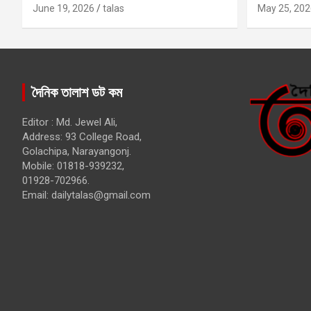
কবির
June 19, 2026
talas
May 25, 202
দৈনিক তালাশ ডট কম
Editor : Md. Jewel Ali,
Address: 93 College Road,
Golachipa, Narayangonj.
Mobile: 01818-939232,
01928-702966.
Email:
dailytalas@gmail.com