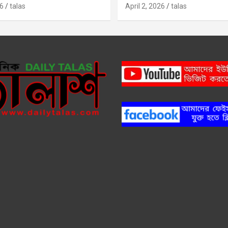
6
talas
April 2, 2026
talas