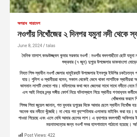
অপরাধ
সারাদেশ
নওগাঁয় নিখোঁজের ২ দিনপর যমুনা নদী থেকে স্
June 8, 2024
talas
দৈনিক তালাশ.কমঃউজ্জ্বল কুমার সরকার নওগাঁ : নওগাঁর বদলগাছীতে ছোট যমুনা 
শুক্রবার (৭ জুন) দুপুরে উপজেলার ডাকবাংলো মোড়
নিহত শিশু স্বাধীন নওগাঁ জেলার ধামুইরহাট উপজেলার ইসবপুর ইউপির চকচৈতন‍্য 
যায়। পুলিশ ও স্থানীয়রা বলেন, সকাল থেকেই ভেসে থাকা লাশটিকে স্থানীয়রা 
ভাসমান লাশটি দেখতে পায়। মহিলাদের কথা শুনে জেলেরা সাথে সাথে নদীতে নেমে 
এস আই নিহার চন্দ্র সঙ্গীয় ফোর্স নিয়ে ঘটনাস্থলে গিয়ে স্থানীয় গণমাধ‍্যম কর
খোঁজখবর করলে শ
শিশুর পিতা জুয়েল জানান, গত বুধবার দুপুরের দিকে আমার ছেলে স্বাধীন নিখোঁজ 
অনেক বার নদীতে খুঁজেছি। না পেয়ে গত বৃহস্পতিবার এলাকায় মাইকিং করা হয়। হ
পাওয়া গিয়েছে এবং এসে দেখি আমার ছেলের লাশ। এ ব‍্যাপারে বদলগাছী অফিসার ইন
ময়নাতদন্তের জন্য নওগাঁ সদর হাসপাতালে পাঠানো হয়েছে। আই
Post Views:
422