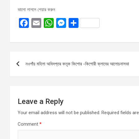
ভালো লাগলে শেয়ার করুন
F
E
W
M
S
a
m
h
es
h
ce
ail
at
se
ar
b
s
n
e
Post
o
A
g
নওগাঁয় মহিলা অধিদপ্তর কতৃক কিশোর -কিশোরী ক্লাবের আলোচনাসভা
navigation
o
p
er
k
p
Leave a Reply
Your email address will not be published.
Required fields a
Comment
*