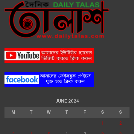
JUNE 2024
M
T
W
T
F
S
S
1
2