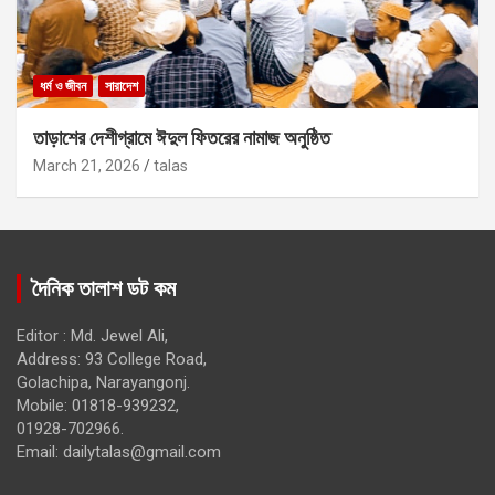
ধর্ম ও জীবন
সারাদেশ
তাড়াশের দেশীগ্রামে ঈদুল ফিতরের নামাজ অনুষ্ঠিত
March 21, 2026
talas
দৈনিক তালাশ ডট কম
Editor : Md. Jewel Ali,
Address: 93 College Road,
Golachipa, Narayangonj.
Mobile: 01818-939232,
01928-702966.
Email:
dailytalas@gmail.com