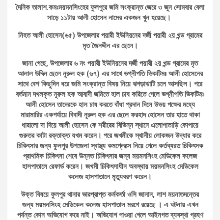
দৈনিক তালাশ.কমঃময়মনসিংহের ফুলপুরে জমি সংক্রান্ত জেরে ৩ জুন সোমবার বেলা
সাড়ে ১১টায় আলী হোসেন নামের একজন খুন হয়েছে।
নিহত আলী হোসেন(৬৫) উপজেলার পয়ারী ইউনিয়নের দর্জী পয়ারী ২য় খন্ড গ্রামের
মৃত জৈনদ্দীন এর ছেলে।
জানা গেছে, উপজেলার ৬ নং পয়ারী ইউনিয়নের দর্জী পয়ারী ২য় খন্ড গ্রামের মৃত
আলাল উদ্দিন ছেলে নূরুল হক (৬৭) এর সাথে ভগ্নীপতি ভিকটিমঃ আলী হোসেনের
সাথে বেশ কিছুদিন ধরে জমি সংক্রান্ত বিষয় নিয়ে ঝগড়াঝাটি চলে আসছিল। পরে
বর্তমান দখলকৃত নূরুল হক আবাদী জমিতে হাল চাষ করিতে গেলে ভগ্নীপতি ভিকটিমঃ
আলী হোসেন তাদেরকে হাল চাষ করতে বাঁধা প্রদান দিলে উভয় পক্ষের মধ্যে
মারামারির একপর্যায়ে বিবাদী নূরুল হক এর ছেলে ফরহাদ হোসেন তার হাতে থাকা
ধারালো দা দিয়ে আলী হোসেন কে শরীরের বিভিন্ন স্থানে এলোপাতাড়ি কোপায়ে
গুরুতর কাটা রক্তাক্ত যখম করেন। পরে জখমীকে স্থানীয় লোকজন উদ্ধার করে
চিকিৎসার জন্য ফুলপুর উপজেলা স্বাস্থ্য কমপ্লেক্সে নিয়ে গেলে কর্তব্যরত চিকিৎসক
প্রাথমিক চিকিৎসা শেষে উন্নত চিকিৎসার জন্য ময়মনসিংহ মেডিকেল কলেজ
হাসপাতালে রেফার্ড করেন। জখমী চিকিৎসাধীন অবস্থায় ময়মনসিংহ মেডিকেল
কলেজ হাসপাতালে মৃত্যুবরণ করেন।
উক্ত বিষয়ে ফুলপুর থানার ভারপ্রাপ্ত কর্মকর্তা ওসি জানান, লাশ ময়নাতদন্তের
জন্য ময়মনসিংহ মেডিকেল কলেজ হাসপাতাল মরগে রয়েছে । এ ঘটনায় এখন
পর্যন্ত কোন অভিযোগ করে নাই। অভিযোগ পাওয়া গেলে আইনগত ব্যবস্থা গ্রহণ