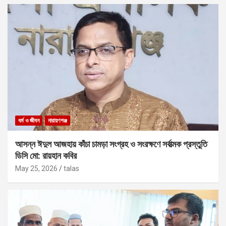
ধর্ম ও জীবন
নারায়ণগঞ্জ
আসন্ন ঈদুল আজহায় কাঁচা চামড়া সংগ্রহ ও সংরক্ষণে সর্বাত্মক প্রস্তুতি
ডিসি মো: রায়হান কবির
May 25, 2026
talas