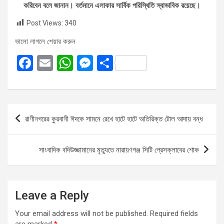
করিবেন বলে জানান। বর্তমানে এলাকার সার্বিক পরিস্থিতি স্বাভাবিক রয়েছে।
Post Views:
340
ভালো লাগলে শেয়ার করুন
F
E
W
M
S
a
m
h
es
h
ce
ail
at
se
ar
b
s
n
e
Post
রাণীনগরের কুরবানী ঈদকে সামনে রেখে হাটে হাটে অতিরিক্ত টোল আদায় বন্ধ
o
A
g
navigation
o
p
er
সাংবাদিক বদিউজ্জামানের মৃত্যুতে নারায়ণগঞ্জ সিটি প্রেসক্লাবের শোক
k
p
Leave a Reply
Your email address will not be published.
Required fields
are marked
*