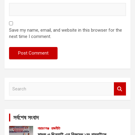
Save my name, email, and website in this browser for the
next time I comment.
S
e
a
r
c
সর্বশেষ সংবাদ
h
নারায়ণগঞ্জ
রাজনীতি
মাদক ও ছিনতাই এর বিরুদ্ধে ১নং বাবুরাইলে