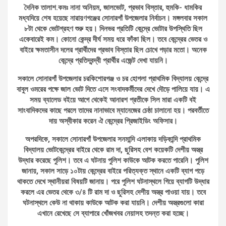
দৈনিক তালাশ.কমঃ নানা অনিয়ম, জালভোট, প্রভাব বিস্তার, হুমকি- ধামকির
মধ্যদিয়ে শেষ হয়েছে নারায়ণগঞ্জের সোনারগাঁ উপজেলার নির্বাচন। মঙ্গলবার সকাল
৮টা থেকে ভোটগ্রহণ শুরু হয়। দিনভর প্রতিটি কেন্দ্রে ভোটার উপস্থিতি ছিল
একেবারেই কম। কোনো কেন্দ্র দীর্ঘ সময় ধরে ফাঁকা ছিল। তবে কেন্দ্রের ভেতর ও
বাইরে ক্ষমতাসীন দলের প্রার্থীদের প্রভাব বিস্তার ছিল চোখে পড়ার মতো। অনেক
কেন্দ্রে প্রতিদ্বন্দ্বী প্রার্থীর এজেন্ট দেখা যায়নি।
সকালে সোনারগাঁ উপজেলার চরকিশোরগঞ্জ ও চর হোগলা প্রাথমিক বিদ্যালয় কেন্দ্রে
বাবুল ওমরের পক্ষে জাল ভোট দিতে এসে সংবাদকর্মীদের দেখে দৌড়ে পালিয়ে যায়। এ
সময় ব্যালেড বইয়ে আগে থেকেই আনারশ প্রতীকে সিল মারা একটি বই
সাংবাদিকদের কাছে পরলে তাদের নানাভাবে ম্যানেজের চেষ্ঠা চালানো হয়। পরবর্তীতে
দায় অস্বীকার করেন ঐ কেন্দ্রের প্রিজাইডিং অফিসার।
অপরদিকে, সকালে সোনারগাঁ উপজেলার সনমান্দি এলাকায় দড়িকান্দি প্রাথমিক
বিদ্যালয় ভোটকেন্দ্রের বাইরে থেকে রাম দা, ছুরিসহ বেশ কয়েকটি দেশীয় অস্ত্র
উদ্ধার করেছে পুলিশ। তবে এ ঘটনায় পুলিশ কাউকে আটক করতে পারেনি। পুলিশ
জানায়, সকাল সাড়ে ১০টায় কেন্দ্রের বাইরে পরিত্যক্ত স্থানে একটি ব্যাগ পড়ে
থাকতে দেখে স্থানীয়রা বিষয়টি জানায়। পরে পুলিশ ঘটনাস্থলে গিয়ে ব্যাগটি উদ্ধার
করলে এর ভেতর থেকে ৩/৪ টি রাম দা ও ছুরিসহ দেশীয় অস্ত্র পাওয়া যায়। তবে
ঘটনাস্থলে কেউ না থাকায় কাউকে আটক করা যায়নি। দেশীয় অস্ত্রগুলো কারা
এখানে রেখেছে সে ব্যাপারে খোঁজখবর নেয়াসহ তদন্ত করা হচ্ছে।