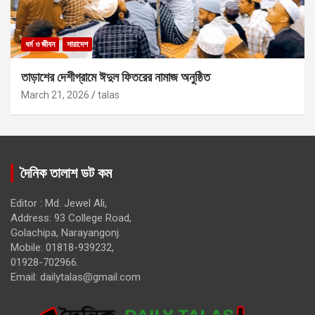
ধর্ম ও জীবন
সারাদেশ
তাড়াশের দেশীগ্রামে ঈদুল ফিতরের নামাজ অনুষ্ঠিত
March 21, 2026
talas
দৈনিক তালাশ ডট কম
Editor : Md. Jewel Ali,
Address: 93 College Road,
Golachipa, Narayangonj.
Mobile: 01818-939232,
01928-702966.
Email:
dailytalas@gmail.com