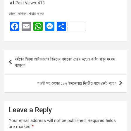
Post Views:
413
ভালো লাগলে শেয়ার করুন
F
E
W
M
S
a
m
h
es
h
ce
ail
at
se
ar
b
s
n
e
Post
ধর্ষণের মিথ্যা অভিযোগের বিরুদ্ধে প্যানেল মেয়র আব্দুল করিম বাবুর সংবাদ
o
A
g
navigation
সম্মেলন
o
p
er
k
p
নওগাঁ সহ দেশের ১৫৬ উপজেলায় দ্বিতীয় ধাপে ভোট গ্রহণ
Leave a Reply
Your email address will not be published.
Required fields
are marked
*