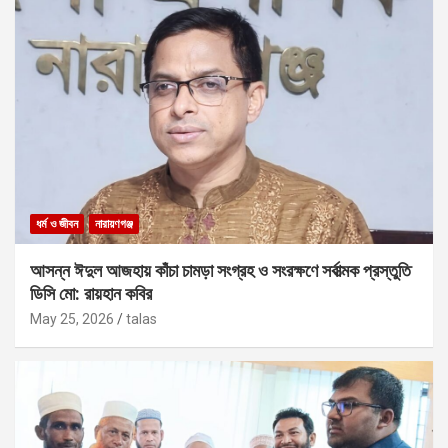
ধর্ম ও জীবন
নারায়ণগঞ্জ
আসন্ন ঈদুল আজহায় কাঁচা চামড়া সংগ্রহ ও সংরক্ষণে সর্বাত্মক প্রস্তুতি
ডিসি মো: রায়হান কবির
May 25, 2026
talas