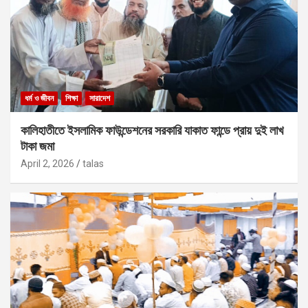
ধর্ম ও জীবন
শিক্ষা
সারাদেশ
কালিহাতীতে ইসলামিক ফাউন্ডেশনের সরকারি যাকাত ফান্ডে প্রায় দুই লাখ
টাকা জমা
April 2, 2026
talas