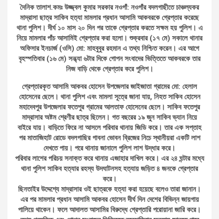
দৈনিক তালাশ.কমঃ উজ্জ্বল কুমার সরকার নওগাঁ: নওগাঁর বদলগাছীতে চাঞ্চল্যকর
মাদ্রাসা ছাত্র সাকিব হত্যা মামলার প্রধান আসামি আকবরকে গ্রেপ্তার করেছে
থানা পুলিশ। দীর্ঘ ১০ মাস ২০ দিন পর তাকে গ্রেপ্তার করতে সক্ষম হয় পুলিশ। এ
নিয়ে মামলার পাঁচ আসামিই গ্রেপ্তার করা হলো। শুক্রবার (১৭ মে) সকালে থানার
অফিসার ইনচার্জ (ওসি) মো: মাহবুবুর রহমান এ তথ্য নিশ্চিত করেন। এর আগে
বৃহস্পতিবার (১৬ মে) সন্ধ্যা ৬টার দিকে গোপন সংবাদের ভিত্তিতে আকবরকে তার
নিজ বাড়ি থেকে গ্রেপ্তার করে পুলিশ।
গ্রেপ্তারকৃত আসামি আকবর হোসেন উপজেলার জাইজাতা গ্রামের মো: হেলাল
হোসেনের ছেলে। থানা পুলিশ এবং মামলা সূত্রে জানা যায়, নিহত সাকিব হোসেন
মহাদেবপুর উপজেলার ফতেপুর গ্রামের আলতাফ হোসেনের ছেলে। সাকিব ফতেপুর
মাদ্রাসার অষ্টম শ্রেণীর ছাত্র ছিলেন। গত বছরের ১৯ জুন সাকিব ভ্যান নিয়ে
বাইরে যায়। বাড়িতে ফিরে না আসলে পরিবার থানায় জিডি করে। তার এক সপ্তাহ
পর মাতাজিহাট রোডে বদলগাছির গাবনা ভোবন ব্রিজের নিচে স্থানীয়রা একটি লাশ
দেখতে পায়। পরে থানায় জানালে পুলিশ লাশ উদ্ধার করে।
পরিবার লাশের পরিচয় সনাক্ত করে থানায় এজাহার দাখিল করে। এর ২৪ ঘন্টার মধ্যে
থানা পুলিশ সাকিব হত্যার রহস্য উদঘাটনসহ হত্যায় জড়িত ৪ জনকে গ্রেপ্তার
করে।
ছিনতাইর উদ্দেশ্যে মাদ্রাসার ওই ছাত্রকে হত্যা করা হয়েছে বলেও তারা জানান।
এর পর মামলার প্রধান আসামি আকবর হোসেন দীর্ঘ দিন দেশের বিভিন্ন জায়গায়
পালিয়ে থাকেন। ফলে আদালত আসামির বিরুদ্ধে গ্রেপ্তারি পরোয়ানা জারি করে।