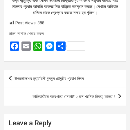
তথ্য প্রযুক্তি এবং গোপন সংবাদের ভিক্তিতে বৃহস্পতিবার সন্ধ্যায় জানতে পারে
মামলার প্রধান আসামি আকবর নিজ বাড়িতে অবস্থান করছে। সেখানে অভিযান
চালিয়ে তাকে গ্রেপ্তার করতে সক্ষয় হয় পুলিশ।
Post Views:
388
ভালো লাগলে শেয়ার করুন
F
E
W
M
S
a
m
h
es
h
ce
ail
at
se
ar
b
s
n
e
Post
উপমহাদেশের নৃত্যশিল্পী বুলবুল চৌধুরীর প্রয়াণ দিবস
o
A
g
navigation
o
p
er
কালিহাতীতে বজ্রপাতে ধানকাটা ২ জন শ্রমিক নিহত, আহত ৪
k
p
Leave a Reply