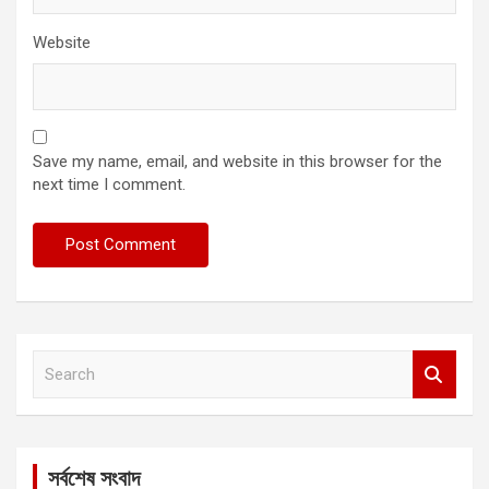
Website
Save my name, email, and website in this browser for the
next time I comment.
S
e
a
r
c
সর্বশেষ সংবাদ
h