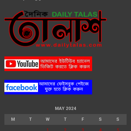
MAY 2024
M
T
W
T
F
S
S
1
2
3
4
5