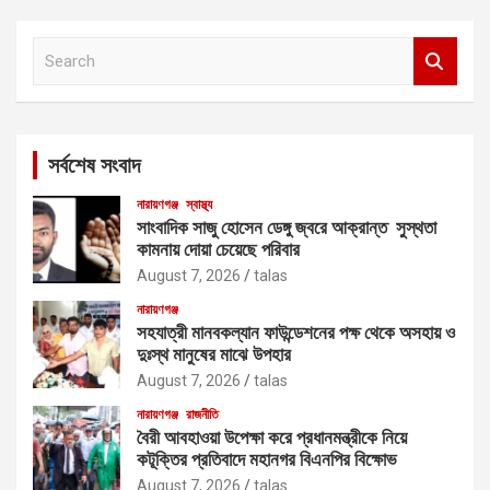
S
e
a
r
c
সর্বশেষ সংবাদ
h
নারায়ণগঞ্জ
স্বাস্থ্য
সাংবাদিক সাজু হোসেন ডেঙ্গু জ্বরে আক্রান্ত সুস্থতা
কামনায় দোয়া চেয়েছে পরিবার
August 7, 2026
talas
নারায়ণগঞ্জ
সহযাত্রী মানবকল্যান ফাউন্ডেশনের পক্ষ থেকে অসহায় ও
দুঃস্থ মানুষের মাঝে উপহার
August 7, 2026
talas
নারায়ণগঞ্জ
রাজনীতি
বৈরী আবহাওয়া উপেক্ষা করে প্রধানমন্ত্রীকে নিয়ে
কটূক্তির প্রতিবাদে মহানগর বিএনপির বিক্ষোভ
August 7, 2026
talas