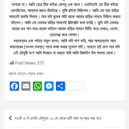
লাগবো না। আমি হেরে ঠিক কইরা ফেলমু এক মাসে। এমনিতেই তো ঠিক কইরা
ফেলছিলাম, আল্লাহ জানে বাঁচাইছে। লুঙ্গি রাইখা দিছিলাম। আমি তো তার বাড়ির
সামনেই হুমকি দিলাম। তার যদি বুকের পাটা থাকে আমার বাড়ির সামনে মিছিল করতে
বইলেন। আমি তো তোমার বাড়ির সামনেই উল্টাপাল্টা কথা বলছি। তুমি যদি তোমার
মায়ের দুধ পান করে থাকো তাইলে আমার বাড়ির সামনে মিটিং করে দেখাও, ওপেন
চ্যালেঞ্জ করে গেলাম।
বক্তব্যের এক পর্যায়ে বাবুল বলেন, আমি যদি পাশ করি, আর আবদুল্লাহ আল
কায়সারের (সংসদ সদস্য) সাথে কাজ করার সুযোগ পাই। তাহলে দুই মাস পরে যদি
এই চৌধুরী বংশ আমি উচ্ছেদ না করতে পারি আমি রিজাইন দিব ক্ষমতা থেকে।
Post Views:
373
ভালো লাগলে শেয়ার করুন
F
E
W
M
S
a
m
h
es
h
ce
ail
at
se
ar
b
s
n
e
Post
নওগাঁ এ-ই চলতি মৌসুমে ২২ মে থেকে গুটি আম সংগ্রহ শুরু হবে
o
A
g
navigation