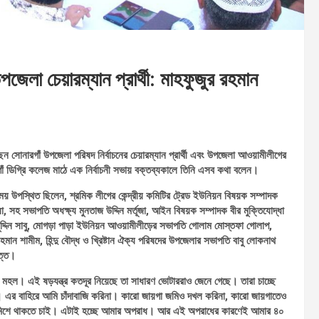
েলা চেয়ারম্যান প্রার্থী: মাহফুজুর রহমান
ন সোনারগাঁ উপজেলা পরিষদ নির্বাচনের চেয়ারম্যান প্রার্থী এবং উপজেলা আওয়ামীলীগের
াঁ ডিগ্রি কলেজ মাঠে এক নির্বাচনী সভায় বক্তব্যকালে তিনি এসব কথা বলেন।
য় উপস্থিত ছিলেন, শ্রমিক লীগের কেন্দ্রীয় কমিটির ট্রেড ইউনিয়ন বিষয়ক সম্পাদক
সহ সভাপতি অধক্ষ্য মুনতাজ উদ্দিন মর্তূজা, আইন বিষয়ক সম্পাদক বীর মুক্তিযোদ্ধা
বুদ্দিন সাবু, মোগড়া পাড়া ইউনিয়ন আওয়ামীলীড়ের সভাপতি গোলাম মোস্তফা গোলাপ,
ন শামীম, হিন্দু বৌদ্ধ ও খ্রিষ্টান ঐক্য পরিষদের উপজেলার সভাপতি বাবু লোকনাথ
ত্ত।
র মহল। এই ষড়যন্ত্র কতদূর নিয়েছে তা সাধারণ ভোটাররাও জেনে গেছে। তারা চাচ্ছে
 এর বাহিরে আমি চাঁদাবাজি করিনা। কারো জায়গা জমিও দখল করিনা, কারো জায়গাতেও
লে মিশে থাকতে চাই। এটাই হচ্ছে আমার অপরাধ। আর এই অপরাধের কারণেই আমার ৪০