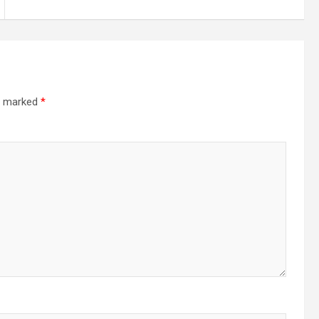
re marked
*