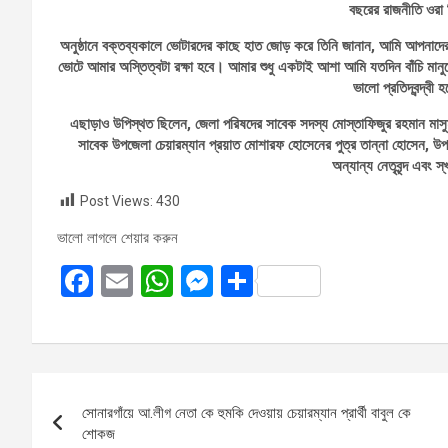
বছরের রাজনীতি ওরা
অনুষ্ঠানে বক্তব্যকালে ভোটারদের কাছে হাত জোড় করে তিনি জানান, আমি আপনা
ভোটে আমার অস্তিত্বটা রক্ষা হবে। আমার শুধু একটাই আশা আমি যতদিন বাঁচি মা
ভালো প্রতিদ্বন্দ্ব
এছাড়াও উপিস্থত ছিলেন, জেলা পরিষদের সাবেক সদস্য মোস্তাফিজুর রহমান মাস
সাবেক উপজেলা চেয়ারম্যান প্রয়াত মোশারফ হোসেনের পুত্র তান্না হোসেন, উ
অন্যান্য নেতৃবৃন্দ এবং 
Post Views:
430
ভালো লাগলে শেয়ার করুন
F
E
W
M
S
a
m
h
es
h
ce
ail
at
se
ar
b
s
n
e
Post
o
A
g
সোনারগাঁয়ে আ.লীগ নেতা কে হুমকি দেওয়ায় চেয়ারম্যান প্রার্থী বাবুল কে
navigation
o
p
er
শোকজ