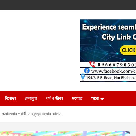
বিনোদন
খেলাধুলা
ধর্ম ও জীবন
মতামত
আরো
েয়ারম্যান প্রার্থী: মাহফুজুর রহমান কালাম