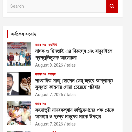
S
e
a
r
c
সর্বশেষ সংবাদ
h
নারায়ণগঞ্জ
রাজনীতি
মাদক ও ছিনতাই এর বিরুদ্ধে ১নং বাবুরাইলে
প্রস্তুতিমূলক আলোচনা
August 8, 2026
talas
নারায়ণগঞ্জ
স্বাস্থ্য
সাংবাদিক সাজু হোসেন ডেঙ্গু জ্বরে আক্রান্ত
সুস্থতা কামনায় দোয়া চেয়েছে পরিবার
August 7, 2026
talas
নারায়ণগঞ্জ
সহযাত্রী মানবকল্যান ফাউন্ডেশনের পক্ষ থেকে
অসহায় ও দুঃস্থ মানুষের মাঝে উপহার
August 7, 2026
talas