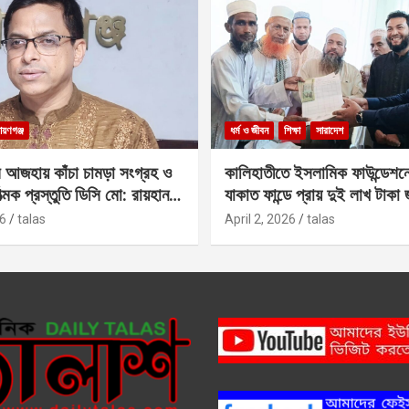
ায়ণগঞ্জ
ধর্ম ও জীবন
শিক্ষা
সারাদেশ
 আজহায় কাঁচা চামড়া সংগ্রহ ও
কালিহাতীতে ইসলামিক ফাউন্ডেশন
াত্মক প্রস্তুতি ডিসি মো: রায়হান
যাকাত ফান্ডে প্রায় দুই লাখ টাকা
6
talas
April 2, 2026
talas