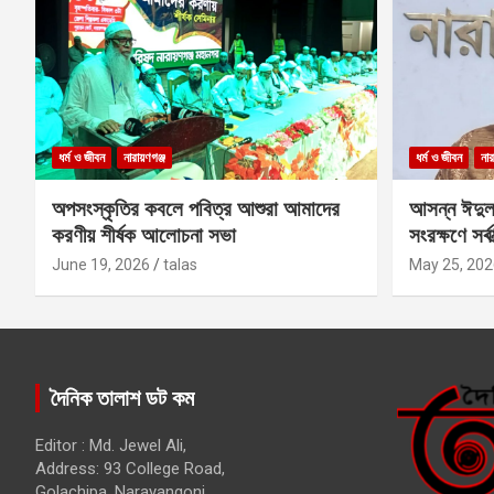
ধর্ম ও জীবন
নারায়ণগঞ্জ
ধর্ম ও জীবন
নার
অপসংস্কৃতির কবলে পবিত্র আশুরা আমাদের
আসন্ন ঈদুল
করণীয় শীর্ষক আলোচনা সভা
সংরক্ষণে সর্ব
কবির
June 19, 2026
talas
May 25, 202
দৈনিক তালাশ ডট কম
Editor : Md. Jewel Ali,
Address: 93 College Road,
Golachipa, Narayangonj.