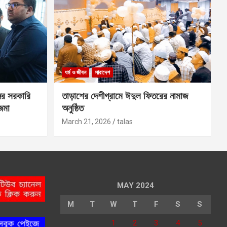
ধর্ম ও জীবন
সারাদেশ
ের সরকারি
তাড়াশের দেশীগ্রামে ঈদুল ফিতরের নামাজ
 জমা
অনুষ্ঠিত
March 21, 2026
talas
MAY 2024
M
T
W
T
F
S
S
1
2
3
4
5