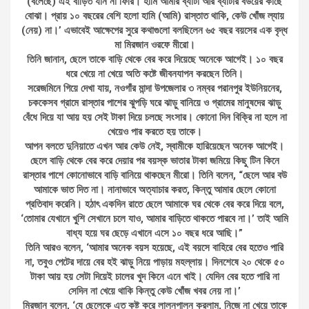
(বলেছে) এই বাড়িত যান না ফিরি। হামি আমার ব্যাটা আর ব্যাটার বউয়ের কাছে
বোঝা। প্রায় ১০ বছরের বেশি হলো হামি (আমি) রাস্তাত থাকি, কেউ খোঁজ ল্যায়
(নেয়) না।’ এভাবেই আক্ষেপের সুরে কথাগুলো বলছিলেন ৬৫ বছর বয়সের এক বৃদ্ধ
মা মিরজান ওরফে মীরো।
তিনি জানান, ছেলে তাকে বাড়ি থেকে বের করে দিয়েছে অনেকে আগেই। ১০ বছর
ধরে খেয়ে না খেয়ে অতি কষ্টে জীবনযাপন করছেন তিনি।
সরেজমিনে গিয়ে দেখা যায়, নওগাঁর মান্দা উপজেলার ৩ নম্বর পরানপুর ইউনিয়নের,
চককেসব গ্রামে রাস্তার পাশের ঝুপড়ি ঘরে ঝাড়ু বানিয়ে ও গ্রামের মানুষদের ঝাড়ু
বেঁধে দিয়ে যা আয় হয় সেই টাকা দিয়ে চলছে সংসার। কোনো দিন বিক্রি না হলে না
খেয়েও পার করতে হয় তাকে।
আপন বলতে দুনিয়াতে এখন আর কেউ নেই, স্বামীকে হারিয়েছেন অনেক আগেই।
ছেলে বাড়ি থেকে বের করে দেয়ার পর বয়স্ক ভাতার টাকা জমিয়ে কিছু টিন কিনে
রাস্তার পাশে কোনোভাবে বাড়ি বানিয়ে থাকছেন মীরো। তিনি বলেন, “ছেলে আর বউ
আমাকে ভাত দিত না। নানাভাবে অত্যাচার করত, কিন্তু আমার ছেলে কোনো
প্রতিবাদ করেনি। হঠাৎ একদিন রাতে ছেলে আমাকে ঘর থেকে বের করে দিয়ে বলে,
‘তোমার যেখানে খু্শি সেখানে চলে যাও, আমার বাড়িতে থাকতে পারবে না।’ তাই আমি
বাধ্য হয়ে ঘর ছেড়ে এখানে এসে ১০ বছর ধরে আছি।”
তিনি আরও বলেন, ‘আমার অনেক বয়স হয়েছে, এই বয়সে বাহিরে বের হতেও পারি
না, তবুও পেটের দায়ে বের হই ঝাড়ু নিয়ে পাড়ায় মহল্লায়। দিনশেষে ২০ থেকে ৫০
টাকা আয় হয় সেটা দিয়েই চালের খুদ কিনে এনে খাই। যেদিন বের হতে পারি না
সেদিন না খেয়ে থাকি কিন্তু কেউ খোঁজ খবর নেয় না।’
মিরজান বলেন, ‘যে ছেলেকে এত কষ্ট করে লালনপালন করলাম, নিজে না খেয়ে তাকে