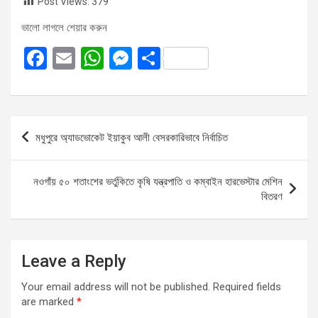
Post Views:
379
ভালো লাগলে শেয়ার করুন
F
E
W
M
S
a
m
h
es
h
ce
ail
at
se
ar
b
s
n
e
Post
মধুপুরে অ্যাডভোকেট ইয়াকুব আলী বেসরকারিভাবে নির্বাচিত
o
A
g
navigation
o
p
er
নওগাঁয় ৫০ শতাংশের ভর্তুকিতে কৃষি যন্ত্রপাতি ও কম্বাইন হারভেস্টার মেশিন
k
p
বিতরণ
Leave a Reply
Your email address will not be published.
Required fields
are marked
*