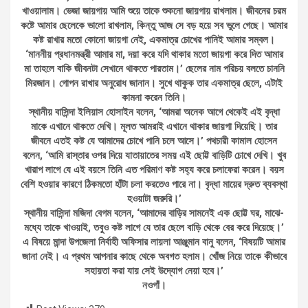
খাওয়ালাম। ভেজা জায়গায় আমি শুয়ে তাকে শুকনো জায়গায় রাখলাম। জীবনের চরম
কষ্টে আমার ছেলেকে ভালো রাখলাম, কিন্তু আজ সে বড় হয়ে সব ভুলে গেছে। আমার
কষ্ট রাখার মতো কোনো জায়গা নেই, একমাত্র চোখের পানিই আমার সম্বল।
‘মাননীয় প্রধানমন্ত্রী আমার মা, দয়া করে যদি থাকার মতো জায়গা করে দিত আমার
মা তাহলে বাকি জীবনটা সেখানে থাকতে পারতাম।’ ছেলের নাম পরিচয় বলতে চাননি
মিরজান। গোপন রাখার অনুরোধ জানান। সুখে থাকুক তার একমাত্র ছেলে, এটাই
কামনা করেন তিনি।
স্থানীয় বাসিন্দা ইলিয়াস হোসাইন বলেন, ‘আমরা অনেক আগে থেকেই এই বৃদ্ধা
মাকে এখানে থাকতে দেখি। মূলত আমরাই এখানে থাকার জায়গা দিয়েছি। তার
জীবনে এতই কষ্ট যে আমাদের চোখে পানি চলে আসে।’ পথচারী কামাল হোসেন
বলেন, ‘আমি রাস্তার ওপর দিয়ে যাতায়াতের সময় এই ছোট্ট বাড়িটি চোখে দেখি। খুব
খারাপ লাগে যে এই বয়সে তিনি এত পরিমাণ কষ্ট সহ্য করে চলাফেরা করেন। বয়স
বেশি হওয়ার কারণে ঠিকমতো হাঁটা চলা করতেও পারে না। বৃদ্ধা মায়ের দ্রুত ব্যবস্থা
হওয়াটা জরুরি।’
স্থানীয় বাসিন্দা মজিদা বেগম বলেন, ‘আমাদের বাড়ির সামনেই এক ছোট্ট ঘর, মাঝে-
মধ্যে তাকে খাওয়াই, তবুও কষ্ট লাগে যে তার ছেলে বাড়ি থেকে বের করে দিয়েছে।’
এ বিষয়ে মান্দা উপজেলা নির্বাহী অফিসার লায়লা আঞ্জুমান বানু বলেন, ‘বিষয়টি আমার
জানা নেই। এ প্রথম আপনার কাছে থেকে অবগত হলাম। খোঁজ নিয়ে তাকে কীভাবে
সহায়তা করা যায় সেই উদ্যোগ নেয়া হবে।’
নওগাঁ।