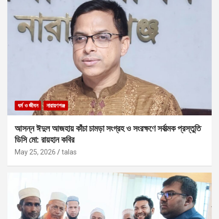
ধর্ম ও জীবন
নারায়ণগঞ্জ
আসন্ন ঈদুল আজহায় কাঁচা চামড়া সংগ্রহ ও সংরক্ষণে সর্বাত্মক প্রস্তুতি
ডিসি মো: রায়হান কবির
May 25, 2026
talas