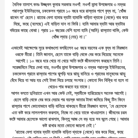
দৈনিক তালাশ.কমঃ উজ্জ্বল কুমার সরকার নওগাঁ: নওগাঁ মান্দা উপজেলার ৩ নম্বর
পরানপুর ইউনিয়নের, চককেসব গ্রামে ১০ বছর ধরে রাস্তার পাশে বৃদ্ধ মা, ‘খোঁজ
রাখেন না’ ছেলে। রাতের বেলা হামার ব্যাটা হামাকি বাড়িত থ্যাকে (থেকে) বার করে
দিছে, কছে (বলেছে) এই বাড়িত যান না ফিরি। হামি আমার ব্যাটা আর ব্যাটার
বউয়ের কাছে বোঝা। প্রায় ১০ বছরের বেশি হলো হামি (আমি) রাস্তাত থাকি, কেউ
খোঁজ ল্যায় (নেয়) না।’
এভাবেই আক্ষেপের সুরে কথাগুলো বলছিলেন ৬৫ বছর বয়সের এক বৃদ্ধ মা মিরজান
ওরফে মীরো। তিনি জানান, ছেলে তাকে বাড়ি থেকে বের করে দিয়েছে অনেকে
আগেই। ১০ বছর ধরে খেয়ে না খেয়ে অতি কষ্টে জীবনযাপন করছেন তিনি।
সরেজমিনে গিয়ে দেখা যায়, নওগাঁর মান্দা উপজেলার ৩ নম্বর পরানপুর ইউনিয়নের,
চককেসব গ্রামে রাস্তার পাশের ঝুপড়ি ঘরে ঝাড়ু বানিয়ে ও গ্রামের মানুষদের ঝাড়ু
বেঁধে দিয়ে যা আয় হয় সেই টাকা দিয়ে চলছে সংসার। কোনো দিন বিক্রি না হলে না
খেয়েও পার করতে হয় তাকে।
আপন বলতে দুনিয়াতে এখন আর কেউ নেই, স্বামীকে হারিয়েছেন অনেক আগেই।
ছেলে বাড়ি থেকে বের করে দেয়ার পর বয়স্ক ভাতার টাকা জমিয়ে কিছু টিন কিনে
রাস্তার পাশে কোনোভাবে বাড়ি বানিয়ে থাকছেন মীরো মিরজান বলেন, ‘যে ছেলেকে
এত কষ্ট করে লালনপালন করলাম, নিজে না খেয়ে তাকে খাওয়ালাম। জীবনের চরম
কষ্টে আমার ছেলেকে ভালো রাখলাম, কিন্তু আজ সে বড় হয়ে সব ভুলে গেছে। আমার
কষ্ট রাখার মতো কোনো জায়গা নেই।’
‘রাতের বেলা হামার ব্যাটা হামাকি বাড়িত থ্যাকে (থেকে) বার করে দিছে, কছে