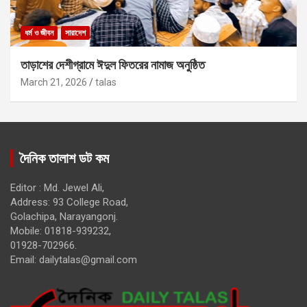
ধর্ম ও জীবন
সারাদেশ
তাড়াশের দেশীগ্রামে ঈদুল ফিতরের নামাজ অনুষ্ঠিত
March 21, 2026
talas
দৈনিক তালাশ ডট কম
Editor : Md. Jewel Ali,
Address: 93 College Road,
Golachipa, Narayangonj.
Mobile: 01818-939232,
01928-702966.
Email:
dailytalas@gmail.com