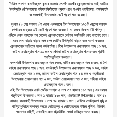
দৈনিক তালাশ.কমঃউজ্জ্বল কুমার সরকার নওগাঁ: নওগাঁর কেন্দ্রগুলোতে নেই ভোটার
উপস্থিতি ৬ষ্ঠ উপজেলা পরিষদ নির্বাচনের প্রথম ধাপে নওগাঁর পত্নীতলা, ধামইরহাট
ও বদলগাছী উপজেলায় ভোট গ্রহণ শুরু হয়েছে।
বুধবার (৮ মে) সকাল ৮টা থেকে একযোগে তিন উপজেলার ১৯১টি কেন্দ্রে ব্যালট
পেপারের মাধ্যমে এই ভোট গ্রহণ শুরু হয়েছে। যা চলবে বিকেল ৪টা পর্যন্ত।
এদিকে ভোট গ্রহণের পর থেকেই কেন্দ্রগুলোতে ভোটার উপস্থিতি নেই বললেই চলে।
তবে বেলা বাড়ার বাড়ার সঙ্গে সেঙ্গ ভোটার উপস্থিতি বাড়বে বলে আশা করছেন
কেন্দ্রগুলোর দায়িত্বে থাকা কর্মকর্তারা। তিন উপজেলায় চেয়ারম্যান পদে ১৩ জন,
ভাইস চেয়ারম্যান পদে ১১ জন ও মহিলা ভাইস চেয়ারম্যান পদে ৮ জন প্রার্থী
প্রতিদ্বন্দ্বিতা করছেন।
বদলগাছী উপজেলায় চেয়ারম্যান পদে ৮জন, ভাইস চেয়ারম্যান পদে ৬ জন, মহিলা
ভাইস চেয়ারম্যান পদে ৪ জন, ধামইরহাট উপজেলায় চেয়ারম্যান পদে ৩ জন, ভাইস
চেয়ারম্যান পদে ২ জন, মহিলা ভাইস চেয়ারম্যান পদে ২ ৪ জন ও পত্নীতলা
উপজেলায় চেয়ারম্যান পদে ২ জন, ভাইস চেয়ারম্যান পদে ৩ জন, মহিলা ভাইস
চেয়ারম্যান পদে ২ জন।
এই তিন উপজেলার মোট ভোটার সংখ্যা ৫ লাখ ৩৭ হাজার ১৬৭ জন। এর মধ্যে
পত্নীতলা উপজেলা ২ লাখ ১ হাজার ৯২০ জন, ধামইরহাট উপজেলায় ১ লাখ ৫৯
হাজার, বদলগাছী উপজেলায় ১ লাখ ৭৬ হাজার ১ জন। এদিকে ভোটগ্রহণ সুষ্ঠু ও
শান্তিপূর্ণভাবে সম্পন্ন করতে ভোটকেন্দ্র ও ভোটকেন্দ্রের বাইরে পুলিশ, বিজিবি,
আনসার বাহিনী, মোবাইল এবং স্ট্রাইকিং ফোর্স দায়িত্ব পালন করছে।