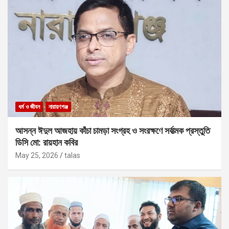
ধর্ম ও জীবন
নারায়ণগঞ্জ
আসন্ন ঈদুল আজহায় কাঁচা চামড়া সংগ্রহ ও সংরক্ষণে সর্বাত্মক প্রস্তুতি
ডিসি মো: রায়হান কবির
May 25, 2026
talas