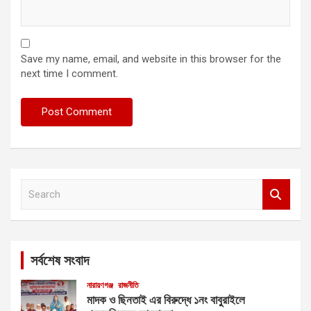
Save my name, email, and website in this browser for the
next time I comment.
S
e
a
r
c
সর্বশেষ সংবাদ
h
নারায়ণগঞ্জ
রাজনীতি
মাদক ও ছিনতাই এর বিরুদ্ধে ১নং বাবুরাইলে