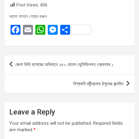
Post Views:
406
ভালো লাগলে শেয়ার করুন
F
E
W
M
S
a
m
h
es
h
ce
ail
at
se
ar
b
s
n
e
Post
জেলা ডিবি যশোরের অভিযানে ২৫০ বোতল ফেন্সিডিলসহ গ্রেফতার ১
o
A
g
navigation
o
p
er
বিশ্বকবি রবীন্দ্রনাথ ঠাকুরের জন্মদিন
k
p
Leave a Reply
Your email address will not be published.
Required fields
are marked
*