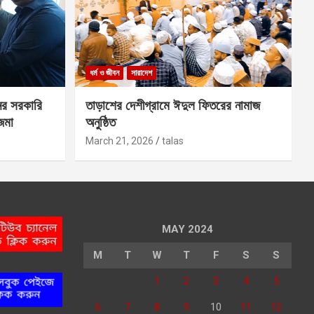
ধর্ম ও জীবন
সারাদেশ
ের সরকারি
তাড়াশের দেশীগ্রামে ঈদুল ফিতরের নামাজ
 জমা
অনুষ্ঠিত
March 21, 2026
talas
MAY 2024
M
T
W
T
F
S
S
1
2
3
4
5
6
7
8
9
10
11
12