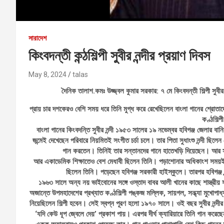
সারাদেশ
কিংবদন্তী কন্ঠশিল্পী সুবীর নন্দীর প্রয়াণ দিবস
May 8, 2024
talas
দৈনিক তালাশ.কমঃ উজ্জ্বল কুমার সরকার: ৭ মে কিংবদন্তী শিল্পী সুবীর ন
প্রায় চার দশকেরও বেশি সময় ধরে তিনি মুগ্ধ করে রেখেছিলেন বাংলা গানের শ্রোতা
কণ্ঠশিল্পী
বাংলা গানের কিংবদন্তি সুবীর নন্দী ১৯৫৩ সালের ১৯ নভেম্বর হবিগঞ্জ জেলার বানিয়া
জন্মেই দেখেছেন পরিবারে নিয়মিতই সংগীত চর্চা চলে। তার পিতা সুধাংশু নন্দী ছিলে
গান করতেন। তিনিই তার সন্তানদের গানে হাতেখড়ি দিয়েছেন। আর সব
আর একাডেমিক শিক্ষাতেও বেশ মেধাবী ছিলেন তিনি। পড়াশোনার অধিকাংশ সময়ই সু
ছিলেন তিনি। পড়েছেন হবিগঞ্জ সরকারী হাইস্কুলে। তারপর হবিগঞ্জ বৃন
১৯৬৩ সালে অন্য নয় ভাইবোনের সঙ্গে ওস্তাদ বাবর আলী খানের কাছে শাস্ত্রীয় 
অজান্তে উপমহাদেশের প্রখ্যাত কণ্ঠশিল্পী পঙ্কজ মল্লিক, সায়গল, সন্ধ্যা মুখোপাধ্য
নিয়েছিলেন শিল্পী হবেন। সেই স্বপ্ন পূরণ হলো ১৯৭০ সালে। ওই বছর সুবীর নন্দীর
‘যদি কেউ ধূপ জ্বেলে দেয়’ প্রকাশ পায়। এরপর দীর্ঘ ক্যারিয়ারে তিনি গান ক