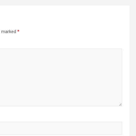
re marked
*