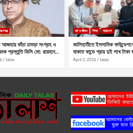
ায়ণগঞ্জ
ধর্ম ও জীবন
শিক্ষা
সারাদেশ
 আজহায় কাঁচা চামড়া সংগ্রহ ও
কালিহাতীতে ইসলামিক ফাউন্ডেশন
াত্মক প্রস্তুতি ডিসি মো: রায়হান
যাকাত ফান্ডে প্রায় দুই লাখ টাকা
6
talas
April 2, 2026
talas