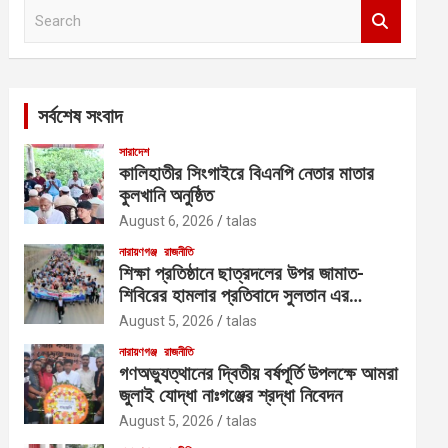
S
e
a
r
c
সর্বশেষ সংবাদ
h
সারাদেশ
কালিহাতীর সিংগাইরে বিএনপি নেতার মাতার
কুলখানি অনুষ্ঠিত
August 6, 2026
talas
নারায়ণগঞ্জ
রাজনীতি
শিক্ষা প্রতিষ্ঠানে ছাত্রদলের উপর জামাত-
শিবিরের হামলার প্রতিবাদে সুলতান এর
নেতৃত্বে বিক্ষোভ
August 5, 2026
talas
নারায়ণগঞ্জ
রাজনীতি
গণঅভ্যুত্থানের দ্বিতীয় বর্ষপূর্তি উপলক্ষে আমরা
জুলাই যোদ্ধা নাঃগঞ্জের শ্রদ্ধা নিবেদন
August 5, 2026
talas