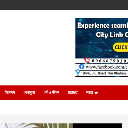
বিনোদন
খেলাধুলা
ধর্ম ও জীবন
মতামত
আরো