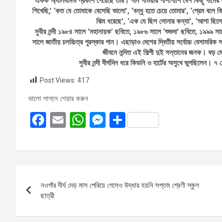
একক অ্যালবামও প্রকাশ পেয়েছে তার। গান গাওয়ার পাশাপাশি বেশ কিছু গানের স
শিখেছি,’ ‘কত যে তোমাকে বেসেছি ভালো’, ‘বন্ধু হতে চেয়ে তোমার’, ‘প্রেম বলে ক
ঝিম ধরেছে’, ‘এক যে ছিল সোনার কন্যা’, ‘আশা ছিলো
সুবীর নন্দী ১৯৮৪ সালে ‘মহানায়ক’ ছবিতে, ১৯৮৬ সালে ‘শুভদা’ ছবিতে, ১৯৯৯ স
সালে জাতীয় চলচ্চিত্র পুরস্কার পান। এছাড়াও দেশের দ্বিতীয় সর্বোচ্চ বেসামরিক 
জীবনে নন্দিত এই শিল্পী দুই সন্তানের জনক। বড় মেয়
সুবীর নন্দী দীর্ঘদিন ধরে কিডনি ও হার্টের অসুখে ভুগছিলেন। 
Post Views:
417
ভালো লাগলে শেয়ার করুন
F
E
W
M
S
a
m
h
es
h
ce
ail
at
se
ar
b
s
n
e
Post
o
A
g
নওগাঁর দীর্ঘ দেড় মাস পেরিয়ে গেলেও উদ্ধার হয়নি সপ্তম শ্রেণী স্কুল
navigation
o
p
er
ছাত্রী
k
p