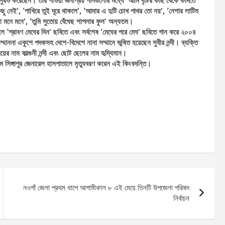
ুরও করেছেন। তার গাওয়া জনপ্রিয় গানগুলোর মধ্যে ‘আমি বৃষ্টির কাছ থেকে কাঁদতে
িছু নেই’, ‘পাখিরে তুই দূরে থাকলে’, ‘আমার এ দুটি চোখ পাথর তো নয়’, ‘নেশার লাটিম
 মনে মনে’, ‘তুমি সুতোয় বেঁধেছ শাপলার ফুল’ অন্যতম।
ালে ‘শ্রাবণ মেঘের দিন’ ছবিতে এবং সর্বশেষ ‘মেঘের পরে মেঘ’ ছবিতে গান করে ২০০৪
সম্মাননা একুশে পদকসহ দেশে-বিদেশে নানা সম্মানে ভূষিত হয়েছেন সুবীর নন্দী। ব্যক্তি
ের নাম ফাল্গুনী নন্দী এবং ছোট ছেলের নাম হৃদ্যিমান।
৭ মে সিঙ্গাপুর জেনারেল হাসপাতালে মৃত্যুবরণ করেন এই কিংবদন্তি।
নওগাঁ জেলা প্রথম ধাপে আগামীকাল ৮ এই মেয়ে তিনটি উপজেলা পরিষদ
নির্বাচন