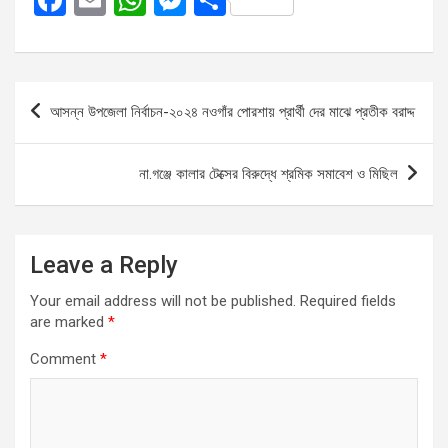
a
m
h
es
h
ce
ail
at
se
ar
b
s
n
e
Post
আসন্ন উপজেলা নির্বাচন-২০২৪ নওগাঁর পোরশায় প্রার্থী দের মাঝে প্রতীক বরাদ্দ
o
A
g
navigation
o
p
er
না.গঞ্জে কালার টেক্সের বিরুদ্ধে শ্রমিক সমাবেশ ও মিছিল
k
p
Leave a Reply
Your email address will not be published.
Required fields
are marked
*
Comment
*