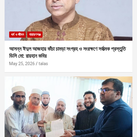
ধর্ম ও জীবন
নারায়ণগঞ্জ
আসন্ন ঈদুল আজহায় কাঁচা চামড়া সংগ্রহ ও সংরক্ষণে সর্বাত্মক প্রস্তুতি
ডিসি মো: রায়হান কবির
May 25, 2026
talas