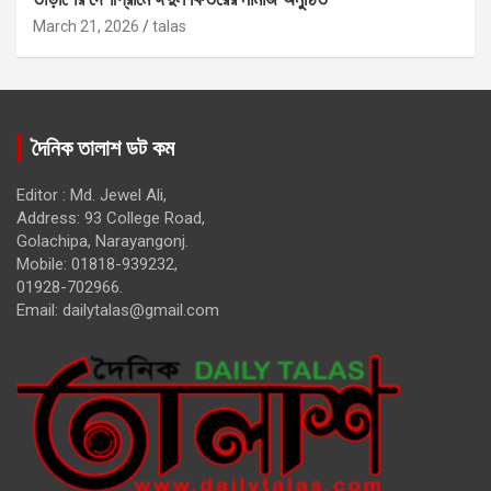
March 21, 2026
talas
দৈনিক তালাশ ডট কম
Editor : Md. Jewel Ali,
Address: 93 College Road,
Golachipa, Narayangonj.
Mobile: 01818-939232,
01928-702966.
Email:
dailytalas@gmail.com