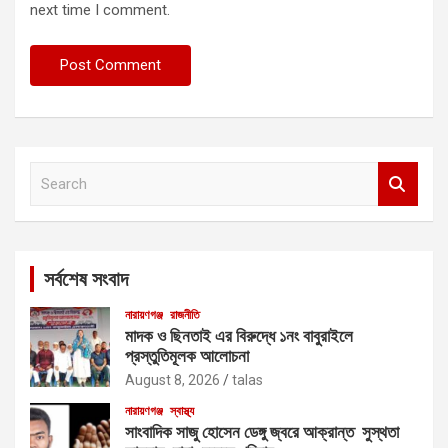
next time I comment.
S
e
a
r
c
সর্বশেষ সংবাদ
h
নারায়ণগঞ্জ
রাজনীতি
মাদক ও ছিনতাই এর বিরুদ্ধে ১নং বাবুরাইলে
প্রস্তুতিমূলক আলোচনা
August 8, 2026
talas
নারায়ণগঞ্জ
স্বাস্থ্য
সাংবাদিক সাজু হোসেন ডেঙ্গু জ্বরে আক্রান্ত সুস্থতা