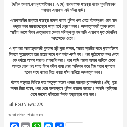
দৈনিক তালাশ.কমঃবৃহস্পতিবার (০২ মে) নারায়ণগঞ্জ ফতুল্লা থানার মুসলিমনগর
মরাখাল এলাকায় এই ঘটনা ঘটে।
এলাকাবাসীর মাধ্যমে ফতুল্লা মডেল থানার পুলিশ খবর পেয়ে ঘটনাস্থলে এসে লাশ
উদ্ধার করে ময়নাতদন্তের জন্য মর্গে প্রেরণ করে। আত্মহত্যাকারী যুবক রুহুল
আমীন ওরফে রিপন নেত্রকোনা জেলার মলিক্কপুর বড় বাড়ি এলাকার মৃত জৌনদ্দিন
আহম্মেদের ছেলে।
এ ব্যাপারে আত্মহত্যাকারী যুবকের স্ত্রী সুমা জানায়, আমার স্বামীর সাথে বৃহস্পতিবার
বিকালে মুঠোফোনে তার মায়ের সাথে কথা কাটা-কাটি হয়। পরে মুঠোফোনে কথা শেষে
এক পর্যায়ে আমার সাথেও রাগারাগি করে। পরে আমি পাশের বাসার ভাবিকে ডেকে
আনতে গেলে ওই সময় রিপন ফাঁকা বাসা পেয়ে অভিমান করে নিজ ঘরের ফ্যানের
হুকের সঙ্গে গামছা দিয়ে গলায় ফাঁস লাগিয়ে আত্মহত্যা করে।
ঘটনার সত্যতা নিশ্চিত করে ফতুল্লা মডেল থানার ভারপ্রাপ্ত কর্মকর্তা (ওসি) নূরে
আযম মিয়া বলেন, খবর পেয়ে ঘটনাস্থলে পুলিশ পাঠানো হয়েছে। আইনি প্রক্রিয়া
শেষে মরদেহ পরিবারের নিকট হস্তান্তর করা হবে।
Post Views:
370
ভালো লাগলে শেয়ার করুন
F
E
W
M
S