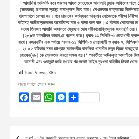
আসামিরা তড়িঘড়ি করে গুরুতর আহত সোহেলকে জামালদি ব্র্যাক অফিসের পাশে 
(ভবেরচর) উপজেলা স্বাস্থ্য কমপ্লেক্সে নিয়ে যায়। সেখানকার ডাক্তারের নির্দেশ
হাসপাতালে নেওয়া হয়। পরে ঢামেকের কর্তব্যরত ডাক্তার সোহেলকে পরীক্ষা নিরীক
ভাইসহ আত্মীয়স্বজনদের আসামিদের নাম ও ঘটনা বলে যান। এ ঘটনায় সোহেলের মা সু
মধ্যে তিনজন আসামি আদালতে স্বেচ্ছায় দোষ স্বীকারোক্তিমূলক জবানবন্দি দেয়
(২৮)কে যাবজ্জীবন কারাদণ্ড প্রদান করে। র‍্যাব-১১ সিপিসি-৩ নোয়াখালী ক্যাম
রাখে। নজরদারীর এক পর্যায়ে *র‍্যাব-১১ সিপিসি-৩ নোয়াখালী ও র‌্যাব-৭, সিপি
২১:০৫ ঘটিকার সময় চট্টগ্রাম মহানগরীর বাকলিয়া থানাধীন নতুন ব্রিজ বাস্তুহ
হোসেন(২৮) কে গ্রেফতার করতে সক্ষম হয়।* পরবর্তীতে আটককৃত আসামীকে জিজ্ঞাসাব
আসামী এবং ওয়ারেন্ট জারি হওয়ার পর হতেই আইন শৃংখলা বাহিনীর নিকট থেক
Post Views:
386
ভালো লাগলে শেয়ার করুন
F
E
W
M
S
a
m
h
es
h
ce
ail
at
se
ar
b
s
n
e
Post
o
A
g
নওগাঁ ১৫ টন সরকারি রেশনের চাল কেনার অপরাধে ১ লাখ টাকা জরিমানা