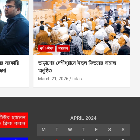
ধর্ম ও জীবন
সারাদেশ
ের সরকারি
তাড়াশের দেশীগ্রামে ঈদুল ফিতরের নামাজ
 জমা
অনুষ্ঠিত
March 21, 2026
talas
APRIL 2024
M
T
W
T
F
S
S