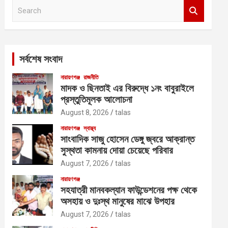
S
e
a
r
c
সর্বশেষ সংবাদ
h
নারায়ণগঞ্জ
রাজনীতি
মাদক ও ছিনতাই এর বিরুদ্ধে ১নং বাবুরাইলে
প্রস্তুতিমূলক আলোচনা
August 8, 2026
talas
নারায়ণগঞ্জ
স্বাস্থ্য
সাংবাদিক সাজু হোসেন ডেঙ্গু জ্বরে আক্রান্ত
সুস্থতা কামনায় দোয়া চেয়েছে পরিবার
August 7, 2026
talas
নারায়ণগঞ্জ
সহযাত্রী মানবকল্যান ফাউন্ডেশনের পক্ষ থেকে
অসহায় ও দুঃস্থ মানুষের মাঝে উপহার
August 7, 2026
talas