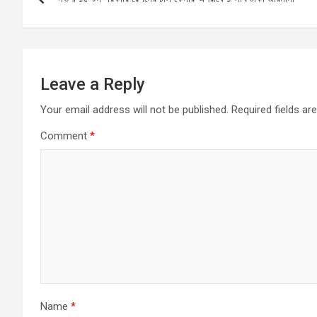
navigation
o
p
er
k
p
Leave a Reply
Your email address will not be published.
Required fields a
Comment
*
Name
*