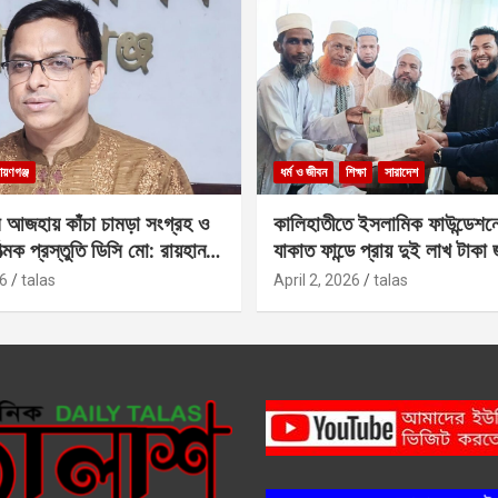
ায়ণগঞ্জ
ধর্ম ও জীবন
শিক্ষা
সারাদেশ
 আজহায় কাঁচা চামড়া সংগ্রহ ও
কালিহাতীতে ইসলামিক ফাউন্ডেশন
াত্মক প্রস্তুতি ডিসি মো: রায়হান
যাকাত ফান্ডে প্রায় দুই লাখ টাকা
6
talas
April 2, 2026
talas