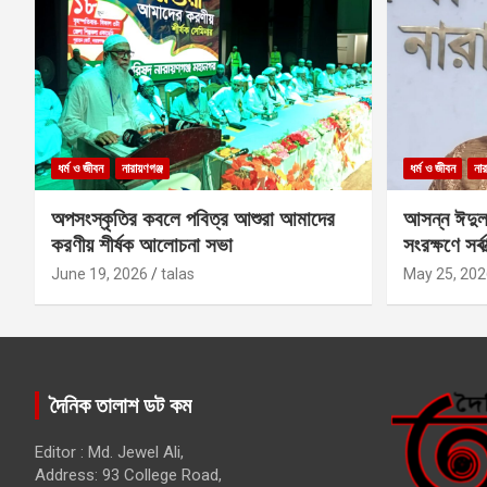
ধর্ম ও জীবন
নারায়ণগঞ্জ
ধর্ম ও জীবন
নার
অপসংস্কৃতির কবলে পবিত্র আশুরা আমাদের
আসন্ন ঈদুল
করণীয় শীর্ষক আলোচনা সভা
সংরক্ষণে সর্ব
কবির
June 19, 2026
talas
May 25, 202
দৈনিক তালাশ ডট কম
Editor : Md. Jewel Ali,
Address: 93 College Road,