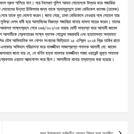
ফেলে দ্রুত পালিয়ে যান। পরে টহলরত পুলিশ আহত সোহেলকে উদ্ধার করে গজারিয়া
মতে সোহেলের উন্নত চিকিৎসার জন্য তাকে অ্যাম্বুলেন্সে ঢাকা মেডিকেল কলেজ (ঢামেক)
্ষা শেষে তাকে মৃত ঘোষণা করেন। জানা গেছে, ঢাকা মেডিকেলে নেওয়ার পথে সোহেল তার
ফিয়া বেগম বাদী হয়ে আসামিদের বিরুদ্ধে গজারিয়া থানায় মামলা দায়ের করেন। তাদের
। আদালত সাক্ষ্যগ্রহন শেষে ৩৬৪/৩০২/৩৪ ধারায় দোষী সাব্যস্ত করে আসামী জাবেদ
্প আসামীকে গ্রেফতারের লক্ষ্যে ব্যাপক গোয়েন্দা নজরদারি এবং ছায়াতদন্ত অব্যাহত
এসসির যৌথ আভিযানিক দল গোপন সংবাদের ভিত্তিতে ২৫ এপ্রিল ২০২৪ খ্রিঃ তারিখ রাতে
ারা এলাকায় অভিযান পরিচালনা করে যাবজ্জীবন সাজাপ্রাপ্ত পলাতক আসামী মো: জাবেদ
াদে জানা যায় যে, সে বর্ণিত হত্যা মামলার যাবজ্জীবন সাজা ওয়ারেন্ট ভুক্ত পলাতক
ে গ্রেফতার এড়াতে আত্মগোপন করে ছিল। আসামীকে থানায় হস্তান্তর করা হয়েছে।
সদর উপজেলায় সর্বজনীন পেনশন স্কিম সভা অনুষ্ঠিত