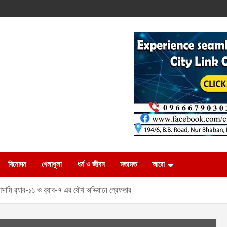
বিনোদন
খেলাধুলা
ধর্ম ও জীবন
মতামত
আরো
আসামি র‍্যাব-১১ ও র‍্যাব-৭ এর যৌথ অভিযানে গ্রেফতার