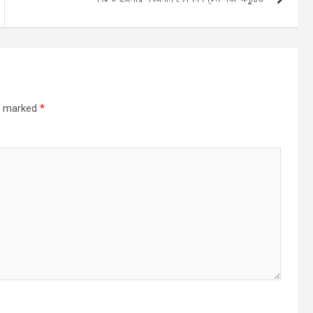
re marked
*