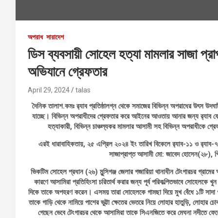
অপরাধ
সারাদেশ
ডিস ব্যবসায়ী সোহেল হত্যা মামলার সাজা প্রা
অভিযানে গ্রেফতার
April 29, 2024
talas
দৈনিক তালাশ.কমঃ র‌্যাব প্রতিষ্ঠালগ্ন থেকে সমাজের বিভিন্ন অপরাধের উৎস উ
যাচ্ছে। বিভিন্ন অপরাধীদের গ্রেফতার করে আইনের আওতায় আনার জন্য র‌্যাব ফোর্স
হত্যাকারী, বিভিন্ন চাঞ্চল্যকর মামলার আসামী সহ বিভিন্ন অপরাধীকে গ্
এরই ধারাবাহিকতায়, ২৫ এপ্রিল ২০২৪ ইং তারিখ বিকেলে র‌্যাব-১১ ও র‍্যাব-
সাজাপ্রাপ্ত আসামী মো: জাবেদ হোসেন(২৮), পি
ভিকটিম সোহেল প্রধান (২৬) মুন্সিগঞ্জ জেলার গজারিয়া থানাধীন টেংগারচর গ্রামের অ
কারণে আসামিরা প্রতিহিংসা চরিতার্থ করার জন্য পূর্ব পরিকল্পিতভাবে সোহেলকে খ
দিকে তাকে অপহরণ করেন। এসময় তারা সোহেলকে গামছা দিয়ে মুখ বেঁধে ১টি সাদা 
তাকে গাড়ি থেকে নামিয়ে পাশের ভুট্টা ক্ষেতের ভেতরে নিয়ে লোহার হাতুড়ি, লোহার 
গেছেন ভেবে টেংগারচর থেকে আসামিরা তাকে সিএনজিতে করে মেঘনা নদীতে ফেল