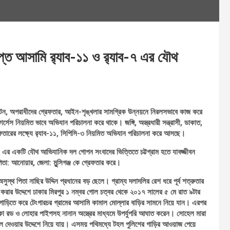
প্ত আসামি র‍্যাব-১১ ও র‍্যাব-৭ এর যৌথ
দঘাটন, অপরাধীদের গ্রেফতার, আইন-শৃঙ্খলার সামগ্রিক উন্নয়নে নিরলসভাবে কাজ করে
েস নিয়মিত ভাবে অভিযান পরিচালনা করে থাকে। জঙ্গি, অস্ত্রধারী সন্ত্রাসী, ডাকাত,
রেফতারের লক্ষ্যে র‌্যাব-১১, সিপিসি-৩ নিয়মিত অভিযান পরিচালনা করে আসছে।
৭ এর একটি যৌথ আভিযানিক দল গোপন সংবাদের ভিত্তিতে চট্টগ্রাম হতে যাবজ্জীবন
তা: আনোয়ার, জেলা: মুন্সিগঞ্জ কে গ্রেফতার করে।
সুস্থ পিতা নাছির উদ্দিন প্রধানের বড় ছেলে। গ্রাম্য দলাদলির রেশ ধরে পূর্ব শত্রুতার
ুন করার উদ্দেশে ঢাকার মিরপুর ১ নম্বর গোল চত্বর থেকে ২০১৭ সালের ৫ মে রাত ৯টার
গাড়িতে করে টেংগারচর গ্রামের আসামি কামাল মোল্লার বাড়ির সামনে নিয়ে যান। এরপর
চোকা রড ও লোহার পাইপসহ নানান অস্ত্রের মাধ্যমে উপর্যুপরি আঘাত করেন। সোহেল মারা
ে দেওয়ার উদ্দেশে নিয়ে যায়। এসময় পথিমধ্যে টহল পুলিশের গাড়ির আওয়াজ পেয়ে