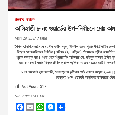
রাজনীতি
সারাদেশ
কালিহাতী ৮ নং ওয়ার্ডের উপ-নির্বাচনে মোঃ কা
April 28, 2024
talas
দৈনিক তালাশ.কমঃসৈয়দ মহসীন হাবীব সবুজ, টাঙ্গাইল জেলা প্রতিনিধি:টাঙ্গাইল জেল
বিপ্লব বেসরকারিভাবে নির্বাচিত। রবিবার (২৮ এপ্রিল) পৌরসভার ভূইঁয়া কামার্তি স
গ্রহন সম্পন্ন হয়। গণনা শেষে প্রিজাইটিং অফিসার মো. রাইসুল হাসান টেবিল ল‍্
মোঃ কামরুল ইসলাম বিপ্লব টেবিল ল‍্যাম্প প্রতিক পেয়েছেন ৯৩২ ভোট। অপরদিকে
৮ নং ওয়ার্ডের ভুয়া কামার্তি, বৈলানপুর ও কুষ্টিয়ায় মোট ভোটার সংখ‍্যা ২১
উল্লেখ্য ৮ নং ওয়ার্ডের কাউন্সিলর ছাইদুরের স্ট
Post Views:
317
ভালো লাগলে শেয়ার করুন
F
E
W
M
S