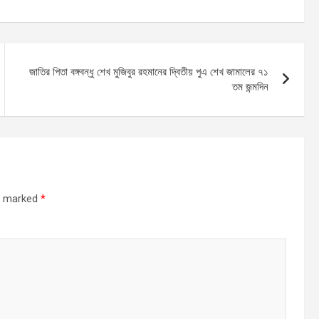
জাতির পিতা বঙ্গবন্ধু শেখ মুজিবুর রহমানের দ্বিতীয় পুএ শেখ জামালের ৭১
তম জন্মদিন
re marked
*