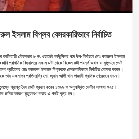
মরুল ইসলাম বিপ্লব বেসরকারিভাবে নির্বাচিত
ার কালিহাতী পৌরসভার ৮ নং ওয়ার্ডের কাউন্সিলর পদে উপ-নির্বাচনে মোঃ কামরুল ইসলাম
রকারি প্রাথমিক বিদ‍্যালয়ে সকাল ৮টা থেকে বিকেল ৪টা পযর্ন্ত অবাধ ও সুষ্ঠুভাবে ভোট
যাম্প প্রতিকের মোঃ কামরুল ইসলাম বিপ্লবকে বেসরকারিভাবে নির্বাচিত ঘোষণা করেন।
 তার একমাত্র প্রতিদ্বন্দ্বি মো. জুরান আলী খান পাঞ্জাবী প্রতিক পেয়েছেন ৪৬৭।
২৪। তন্মধ্যে প্রাপ্ত বৈধ ভোট প্রদান করেন ১৩৯৯ ও অনুপস্থিত ভোটার সংখ‍্যা ৭২৫।
্রোক জনিত কারণে মৃত্যুবরণ করায় এ পদটি শূন্য হয়।