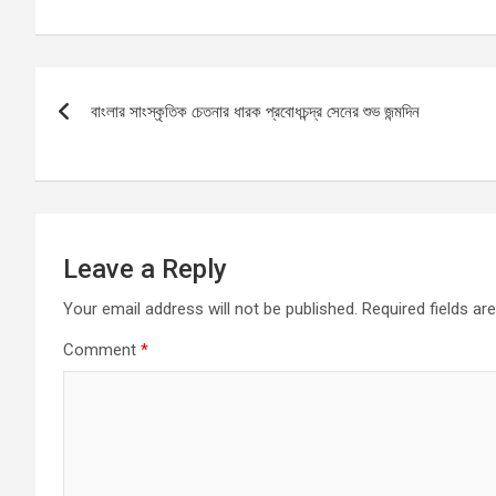
a
m
h
es
h
ce
ail
at
se
ar
b
s
n
e
Post
o
A
g
বাংলার সাংস্কৃতিক চেতনার ধারক প্রবোধচন্দ্র সেনের শুভ জন্মদিন
navigation
o
p
er
k
p
Leave a Reply
Your email address will not be published.
Required fields a
Comment
*