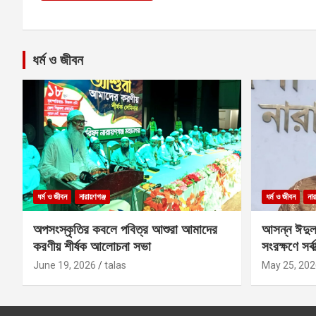
ধর্ম ও জীবন
ধর্ম ও জীবন
নারায়ণগঞ্জ
ধর্ম ও জীবন
নার
অপসংস্কৃতির কবলে পবিত্র আশুরা আমাদের
আসন্ন ঈদুল
করণীয় শীর্ষক আলোচনা সভা
সংরক্ষণে সর্ব
কবির
June 19, 2026
talas
May 25, 202