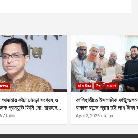
ায়ণগঞ্জ
ধর্ম ও জীবন
শিক্ষা
সারাদেশ
 আজহায় কাঁচা চামড়া সংগ্রহ ও
কালিহাতীতে ইসলামিক ফাউন্ডেশন
াত্মক প্রস্তুতি ডিসি মো: রায়হান
যাকাত ফান্ডে প্রায় দুই লাখ টাকা
6
talas
April 2, 2026
talas