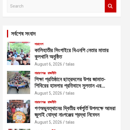
S
e
a
r
c
সর্বশেষ সংবাদ
h
সারাদেশ
কালিহাতীর সিংগাইরে বিএনপি নেতার মাতার
কুলখানি অনুষ্ঠিত
August 6, 2026
talas
নারায়ণগঞ্জ
রাজনীতি
শিক্ষা প্রতিষ্ঠানে ছাত্রদলের উপর জামাত-
শিবিরের হামলার প্রতিবাদে সুলতান এর
নেতৃত্বে বিক্ষোভ
August 5, 2026
talas
নারায়ণগঞ্জ
রাজনীতি
গণঅভ্যুত্থানের দ্বিতীয় বর্ষপূর্তি উপলক্ষে আমরা
জুলাই যোদ্ধা নাঃগঞ্জের শ্রদ্ধা নিবেদন
August 5, 2026
talas