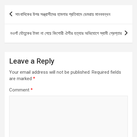
b
s
n
e
Post
সাংবাদিকের উপর সন্ত্রাসীদের হামলার প্রতিবাদে ডেমরায় মানববন্ধন
o
A
g
navigation
o
p
er
নওগাঁ যৌতুকের টাকা না পেয়ে কিশোরী ঐশীর হত্যার অভিযোগে স্বামী গ্রেপ্তার
k
p
Leave a Reply
Your email address will not be published.
Required fields
are marked
*
Comment
*