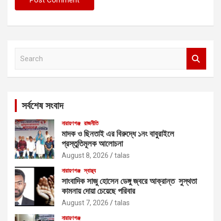
S
e
a
r
c
সর্বশেষ সংবাদ
h
নারায়ণগঞ্জ
রাজনীতি
মাদক ও ছিনতাই এর বিরুদ্ধে ১নং বাবুরাইলে
প্রস্তুতিমূলক আলোচনা
August 8, 2026
talas
নারায়ণগঞ্জ
স্বাস্থ্য
সাংবাদিক সাজু হোসেন ডেঙ্গু জ্বরে আক্রান্ত সুস্থতা
কামনায় দোয়া চেয়েছে পরিবার
August 7, 2026
talas
নারায়ণগঞ্জ