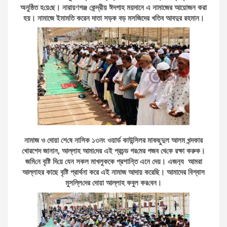
অনু‌ষ্ঠিত হ‌য়ে‌ছে। নারায়ণগঞ্জ কেন্দ্রীয় ঈদগাহ ময়দানে এ নামাজের আয়োজন করা
হয়। নামাজে ইমামতি করেন দাতা সড়ক বড় মসজিদের খতিব আবদুর রহমান।
নামা‌জ ও দোয়া শে‌ষে না‌সিক ১৩নং ওয়ার্ড কাউন্সিলর মাকছুদুল আলম খন্দকার
খোরশেদ জানান, আল্লাহ আমা‌দের এই প্রচন্ড গর‌মের গজব থে‌কে রক্ষা করুক।
জ‌মি‌নে বৃ‌ষ্টি দি‌য়ে যেন সকল মাখলুককে প্রশা‌ন্তি এনে দেয়। এজন‌্য আমরা
আল্লাহর কাছে বৃষ্টি প্রার্থনা করে এই নামাজ আদায় করেছি। আমাদের বিশ্বাস
মুস‌ল্লি‌দের দোয়া আল্লাহ কবুল কর‌বেন।