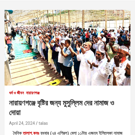
ধর্ম ও জীবন
নারায়ণগঞ্জ
নারায়ণগঞ্জে বৃষ্টির জন্য মুসু‌ল্লিম দের নামাজ ও
দোয়া
April 24, 2024
talas
দৈনিক
তালাশ.কমঃ
বুধবার (২৪ এপ্রিল) বেলা ১১টায় এজন‌্য ইস্তিস্কা নামাজ