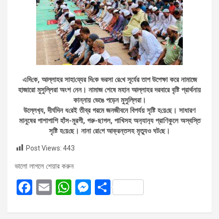
এদি‌কে, আল্লাহর সাহা‌য্যের দি‌কে ভরসা রে‌খে সূর্যের তাপ উপেক্ষা করে নামাজে
হাজারো মুসুল্লিরা অংশ নেন। নামাজ শেষে মহান আল্লাহর দরবারে বৃষ্টি প্রার্থনায়
কান্নায় ভেঙে পড়েন মুসুল্লিরা।
উল্লেখ‌্য, দীর্ঘদিন ধ‌রেই তীব্র গরমে জনজীবনে বিপর্যয় সৃ‌ষ্টি হ‌য়ে‌ছে। সাধারণ
মানুষের পাশাপা‌শি হাঁস-মুরগী, গরু-ছাগল, পা‌খিসহ অন‌্যান‌্য প্রা‌ণিকুলে অস্ব‌স্তি
সৃ‌ষ্টি হ‌য়ে‌ছে। নানা রো‌গে আক্রন্তসহ মৃত‌্যুও ঘট‌ছে।
Post Views:
443
ভালো লাগলে শেয়ার করুন
F
E
W
M
S
a
m
h
es
h
ce
ail
at
se
ar