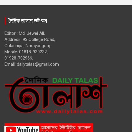
দৈনিক তালাশ ডট কম
Editor : Md. Jewel Ali,
Address: 93 College Road,
Golachipa, Narayangonj.
Mobile: 01818-939232,
01928-702966.
Email:
dailytalas@gmail.com