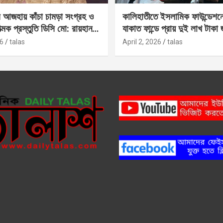
 আজহায় কাঁচা চামড়া সংগ্রহ ও
কালিহাতীতে ইসলামিক ফাউন্ডেশন
াত্মক প্রস্তুতি ডিসি মো: রায়হান
যাকাত ফান্ডে প্রায় দুই লাখ টাকা
6
talas
April 2, 2026
talas