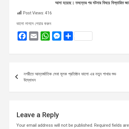
আসা হয়েছে। তদন্তের পর ঘটনার বিষয়ে বিস্তারিত জান
Post Views:
416
ভালো লাগলে শেয়ার করুন
F
E
W
M
S
a
m
h
es
h
ce
ail
at
se
ar
b
s
n
e
Post
o
A
g
নগরীতে আন্তর্জাতিক সেবা মূলক প্রতিষ্ঠান ভালো এর নতুন শাখার শুভ
navigation
o
p
er
উদ্ধোধন
k
p
Leave a Reply
Your email address will not be published.
Required fields a