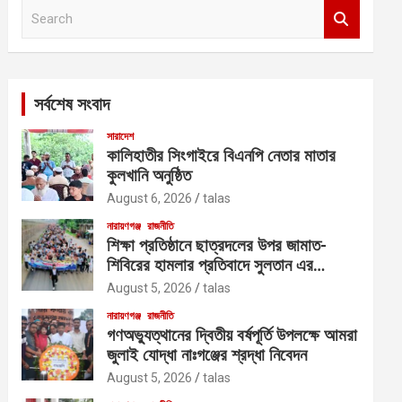
S
e
a
r
c
সর্বশেষ সংবাদ
h
সারাদেশ
কালিহাতীর সিংগাইরে বিএনপি নেতার মাতার
কুলখানি অনুষ্ঠিত
August 6, 2026
talas
নারায়ণগঞ্জ
রাজনীতি
শিক্ষা প্রতিষ্ঠানে ছাত্রদলের উপর জামাত-
শিবিরের হামলার প্রতিবাদে সুলতান এর
নেতৃত্বে বিক্ষোভ
August 5, 2026
talas
নারায়ণগঞ্জ
রাজনীতি
গণঅভ্যুত্থানের দ্বিতীয় বর্ষপূর্তি উপলক্ষে আমরা
জুলাই যোদ্ধা নাঃগঞ্জের শ্রদ্ধা নিবেদন
August 5, 2026
talas