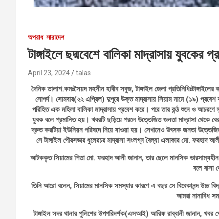
অপরাধ
সারাদেশ
টাঙ্গাইলে ছদ্মবেশে বালিকা মাদ্রাসায় যুবকের প্
April 23, 2024
talas
দৈনিক তালাশ.কমঃসৈয়দ মহসীন হাবীব সবুজ, টাঙ্গাইল জেলা প্রতিনিধিঃটাঙ্গাইলের 
সোপর্দ। সোমবার(২২ এপ্রিল) দুপুরে উক্ত মাদ্রাসায় সিয়াম নামে (১৯) প্রবে
পরিহিত এক মহিলা বালিকা মাদ্রাসায় প্রবেশ করে। পরে তার কন্ঠ শুনে ও আচরণে 
যুবক বলে প্রমানিত হয়। খবরটি ছড়িয়ে পরলে উত্তেজিত জনতা মাদ্রাসা থেকে বে
দ্রুত করটিয়া ইউনিয়ন পরিষদে নিয়ে যাওয়া হয়। সেখানেও উৎসক জনতা উত্তেজি
সে টাঙ্গাইল পৌরসভার ধুলেরচর মাদ্রাসা সংলগ্ন বৈল্যা এলাকার মো. ফরহাদ আল
আটককৃত সিয়ামের পিতা মো. ফরহাদ আলী জানান, তার ছেলে মানসিক ভারসাম্যহীন।
বলে বাসা 
তিনি আরো বলেন, সিয়ামের মানসিক সমস্যার কারণে এ বছর সে বিবেকানন্দ উচ্চ বি
আমরা নানাবিধ সমস
টাঙ্গাইল সদর থানার পুলিশের উপপরিদর্শক(এসআই) আরিফ রাব্বানী জানান, খবর