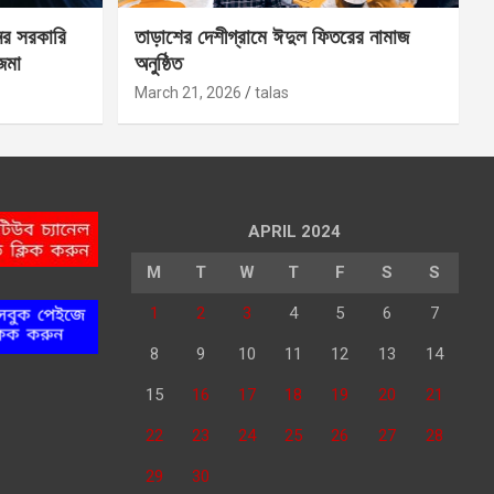
ের সরকারি
তাড়াশের দেশীগ্রামে ঈদুল ফিতরের নামাজ
 জমা
অনুষ্ঠিত
March 21, 2026
talas
APRIL 2024
M
T
W
T
F
S
S
1
2
3
4
5
6
7
8
9
10
11
12
13
14
15
16
17
18
19
20
21
22
23
24
25
26
27
28
29
30