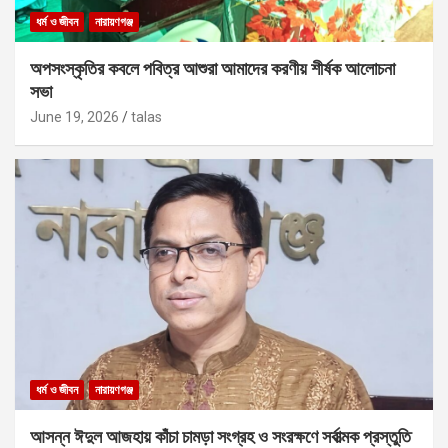
ধর্ম ও জীবন
নারায়ণগঞ্জ
অপসংস্কৃতির কবলে পবিত্র আশুরা আমাদের করণীয় শীর্ষক আলোচনা
সভা
June 19, 2026
talas
ধর্ম ও জীবন
নারায়ণগঞ্জ
আসন্ন ঈদুল আজহায় কাঁচা চামড়া সংগ্রহ ও সংরক্ষণে সর্বাত্মক প্রস্তুতি