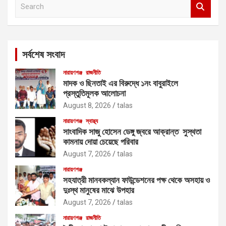
S
e
a
r
c
সর্বশেষ সংবাদ
h
নারায়ণগঞ্জ
রাজনীতি
মাদক ও ছিনতাই এর বিরুদ্ধে ১নং বাবুরাইলে
প্রস্তুতিমূলক আলোচনা
August 8, 2026
talas
নারায়ণগঞ্জ
স্বাস্থ্য
সাংবাদিক সাজু হোসেন ডেঙ্গু জ্বরে আক্রান্ত সুস্থতা
কামনায় দোয়া চেয়েছে পরিবার
August 7, 2026
talas
নারায়ণগঞ্জ
সহযাত্রী মানবকল্যান ফাউন্ডেশনের পক্ষ থেকে অসহায় ও
দুঃস্থ মানুষের মাঝে উপহার
August 7, 2026
talas
নারায়ণগঞ্জ
রাজনীতি