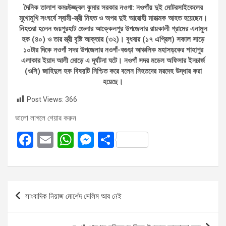
দৈনিক তালাশ কমঃউজ্জ্বল কুমার সরকার নওগা: নওগাঁয় দুই মোটরসাইকেলের
মুখোমুখি সংঘর্ষে স্বামী-স্ত্রী নিহত ও অপর দুই আরোহী মারাত্মক আহত হয়েছেন।
নিহতরা হলেন জয়পুরহাট জেলার আক্কেলপুর উপজেলার রায়কালী গ্রামের এনামুল
হক (৪০) ও তার স্ত্রী বৃষ্টি আক্তার (৩২)। বুধবার (১৭ এপ্রিল) সকাল সাড়ে
১০টার দিকে নওগাঁ সদর উপজেলার নওগাঁ-বগুড়া আঞ্চলিক মহাসড়কের শাহাপুর
এলাকার ইয়াদ আলী মোড়ে এ দূর্ঘটনা ঘটে। নওগাঁ সদর মডেল অফিসার ইনচার্জ
(ওসি) জাহিদুল হক বিষয়টি নিশ্চিত করে বলেন নিহতদের মরদেহ উদ্ধার করা
হয়েছে।
Post Views:
366
ভালো লাগলে শেয়ার করুন
F
E
W
M
S
a
m
h
es
h
ce
ail
at
se
ar
b
s
n
e
Post
সাংবাদিক নিয়াজ মোর্শেদ সেলিম আর নেই
o
A
g
navigation
o
p
er