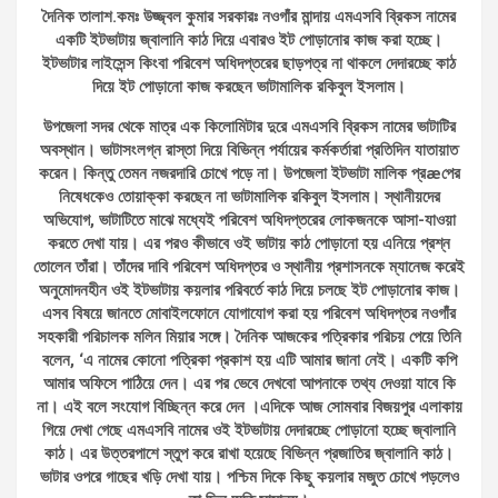
দৈনিক তালাশ.কমঃ উজ্জ্বল কুমার সরকারঃ নওগাঁর মান্দায় এমএসবি ব্রিকস নামের
একটি ইটভাটায় জ্বালানি কাঠ দিয়ে এবারও ইট পোড়ানোর কাজ করা হচ্ছে।
ইটভাটার লাইসেন্স কিংবা পরিবেশ অধিদপ্তরের ছাড়পত্র না থাকলে দেদারচ্ছে কাঠ
দিয়ে ইট পোড়ানো কাজ করছেন ভাটামালিক রকিবুল ইসলাম।
উপজেলা সদর থেকে মাত্র এক কিলোমিটার দুরে এমএসবি ব্রিকস নামের ভাটাটির
অবস্থান। ভাটাসংলগ্ন রাস্তা দিয়ে বিভিন্ন পর্যায়ের কর্মকর্তারা প্রতিদিন যাতায়াত
করেন। কিন্তু তেমন নজরদারি চোখে পড়ে না। উপজেলা ইটভাটা মালিক প্রæপের
নিষেধকেও তোয়াক্কা করছেন না ভাটামালিক রকিবুল ইসলাম। স্থানীয়দের
অভিযোগ, ভাটাটিতে মাঝে মধ্যেই পরিবেশ অধিদপ্তরের লোকজনকে আসা-যাওয়া
করতে দেখা যায়। এর পরও কীভাবে ওই ভাটায় কাঠ পোড়ানো হয় এনিয়ে প্রশ্ন
তোলেন তাঁরা। তাঁদের দাবি পরিবেশ অধিদপ্তর ও স্থানীয় প্রশাসনকে ম্যানেজ করেই
অনুমোদনহীন ওই ইটভাটায় কয়লার পরিবর্তে কাঠ দিয়ে চলছে ইট পোড়ানোর কাজ।
এসব বিষয়ে জানতে মোবাইলফোনে যোগাযোগ করা হয় পরিবেশ অধিদপ্তর নওগাঁর
সহকারী পরিচালক মলিন মিয়ার সঙ্গে। দৈনিক আজকের পত্রিকার পরিচয় পেয়ে তিনি
বলেন, ‘এ নামের কোনো পত্রিকা প্রকাশ হয় এটি আমার জানা নেই। একটি কপি
আমার অফিসে পাঠিয়ে দেন। এর পর ভেবে দেখবো আপনাকে তথ্য দেওয়া যাবে কি
না। এই বলে সংযোগ বিচ্ছিন্ন করে দেন ।এদিকে আজ সোমবার বিজয়পুর এলাকায়
গিয়ে দেখা গেছে এমএসবি নামের ওই ইটভাটায় দেদারচ্ছে পোড়ানো হচ্ছে জ্বালানি
কাঠ। এর উত্তরপাশে স্তুপ করে রাখা হয়েছে বিভিন্ন প্রজাতির জ্বালানি কাঠ।
ভাটার ওপরে গাছের খড়ি দেখা যায়। পশ্চিম দিকে কিছু কয়লার মজুত চোখে পড়লেও