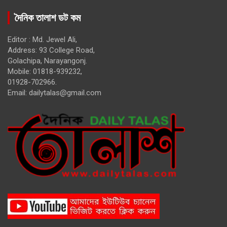
দৈনিক তালাশ ডট কম
Editor : Md. Jewel Ali,
Address: 93 College Road,
Golachipa, Narayangonj.
Mobile: 01818-939232,
01928-702966.
Email:
dailytalas@gmail.com