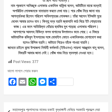
তা ছিল অতি সামান্য।
নাম প্রকাশে অনিচ্ছুক এলাকার একাধিক বাসিন্দা বলেন, ভাটাটিতে মাঝে মধ্যেই
অপরিচিত লোকজনকে যাতায়াত করতে দেখা যায়। পরে খোঁজ নিয়ে জানা যায়
আগন্তÍকরা ছিলেন পরিবেশ অধিদপ্তরের লোকজন। তাঁরা আসেন ইটভাটা ঘুরে
দেখেন আবার চলেও যান। কিন্তু বন্ধ হয়নি জ্বালানি কাঠ দিয়ে ইট পোড়ানোর
কাজ। এর ফলে অতিরিক্ত ধোঁয়ায় হুমকির মুখ পড়েছে এলাকার পরিবেশ।
আশপাশের আমসহ বিভিন্ন ফলদ বাগানের উৎপাদনও কমে গেছে। এ বিষয়ে
ভাটামালিক রকিবুল ইসলামের সঙ্গে মোবাইল ফোনে একাধিকবার যোগাযোগ করা
হলেও রিসিভ হয়নি। ভাটাতে গিয়েও তাঁকে পাওয়া যায়নি।
জানতে চাইলে মান্দা উপজেলা নির্বাহী কর্মকর্তা (ইউএনও) লায়লা আঞ্জুমান বানু বলেন,
বিষয়টি আমার জানা নেই। খোঁজ খবর নিয়ে ব্যবস্থা নেওয়া হবে।
Post Views:
377
ভালো লাগলে শেয়ার করুন
F
E
W
M
S
a
m
h
es
h
ce
ail
at
se
ar
b
s
n
e
Post
মহাদেবপুরে প্রশাসনের নাকের ডকাই বৃদ্ধাঙ্গালী দেখিয়ে সরকারি প্রকল্পে দেয়া