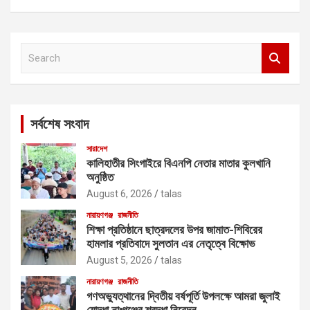
S
e
a
r
c
সর্বশেষ সংবাদ
h
সারাদেশ
কালিহাতীর সিংগাইরে বিএনপি নেতার মাতার কুলখানি
অনুষ্ঠিত
August 6, 2026
talas
নারায়ণগঞ্জ
রাজনীতি
শিক্ষা প্রতিষ্ঠানে ছাত্রদলের উপর জামাত-শিবিরের
হামলার প্রতিবাদে সুলতান এর নেতৃত্বে বিক্ষোভ
August 5, 2026
talas
নারায়ণগঞ্জ
রাজনীতি
গণঅভ্যুত্থানের দ্বিতীয় বর্ষপূর্তি উপলক্ষে আমরা জুলাই
যোদ্ধা নাঃগঞ্জের শ্রদ্ধা নিবেদন