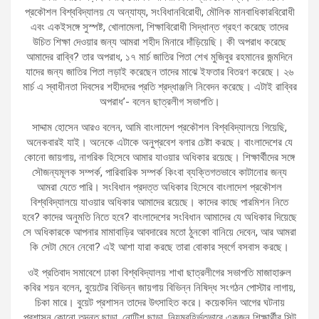
প্রকৌশল বিশ্ববিদ্যালয় যে অন্যায্য, সংবিধানবিরোধী, মৌলিক মানবাধিকারবিরোধী
এবং একইসঙ্গে সুস্পষ্ট, খোলামেলা, শিক্ষাবিরোধী সিদ্ধান্ত গ্রহণ করেছে তাদের
উচিত শিক্ষা দেওয়ার জন্য আমরা শহীদ মিনারে দাঁড়িয়েছি। কী অপরাধ করেছে
আমাদের রাব্বি? তার অপরাধ, ১৭ মার্চ জাতির পিতা শেখ মুজিবুর রহমানের জন্মদিনে
যাদের জন্য জাতির পিতা লড়াই করেছেন তাদের মাঝে ইফতার বিতরণ করেছে। ২৬
মার্চ এ স্বাধীনতা দিবসের শহীদদের প্রতি শ্রদ্ধাঞ্জলি নিবেদন করেছে। এটাই রাব্বির
অপরাধ’- বলেন ছাত্রলীগ সভাপতি।
সাদ্দাম হোসেন আরও বলেন, আমি বাংলাদেশ প্রকৌশল বিশ্ববিদ্যালয়ে গিয়েছি,
অনেকবারই যাই। অনেকে এটাকে অনুপ্রবেশ বলার চেষ্টা করছে। বাংলাদেশের যে
কোনো জায়গায়, নাগরিক হিসেবে আমার যাওয়ার অধিকার রয়েছে। শিক্ষার্থীদের সঙ্গে
সৌজন্যমূলক সম্পর্ক, পারিবারিক সম্পর্ক কিংবা ব্যক্তিগতভাবে কাটানোর জন্য
আমরা যেতে পারি। সংবিধান প্রদত্ত অধিকার হিসেবে বাংলাদেশ প্রকৌশল
বিশ্ববিদ্যালয়ে যাওয়ার অধিকার আমাদের রয়েছে। কাদের কাছে পারমিশন নিতে
হবে? কাদের অনুমতি নিতে হবে? বাংলাদেশের সংবিধান আমাদের যে অধিকার দিয়েছে
সে অধিকারকে আপনার মামাবাড়ির আবদারের মতো ঠুনকো বানিয়ে দেবেন, আর আমরা
কি সেটা মেনে নেবো? এই আশা যারা করছে তারা বোকার স্বর্গে বসবাস করছে।
ওই প্রতিবাদ সমাবেশে ঢাকা বিশ্ববিদ্যালয় শাখা ছাত্রলীগের সভাপতি মাজাহারুল
কবির শয়ন বলেন, বুয়েটের বিভিন্ন জায়গায় বিভিন্ন নিষিদ্ধ সংগঠন পোস্টার লাগায়,
চিকা মারে। বুয়েট প্রশাসন তাদের উৎসাহিত করে। কয়েকদিন আগের ঘটনায়
প্রশাসন কোনো তদন্ত ছাড়া, নোটিশ ছাড়া, নিয়মবহির্ভূতভাবে একজন শিক্ষার্থীর সিট