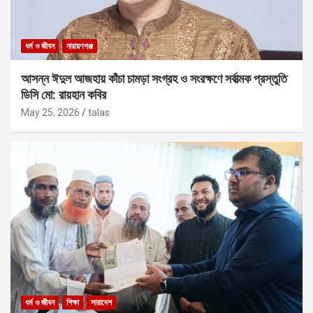
ধর্ম ও জীবন
নারায়ণগঞ্জ
আসন্ন ঈদুল আজহায় কাঁচা চামড়া সংগ্রহ ও সংরক্ষণে সর্বাত্মক প্রস্তুতি
ডিসি মো: রায়হান কবির
May 25, 2026
talas
ধর্ম ও জীবন
শিক্ষা
সারাদেশ