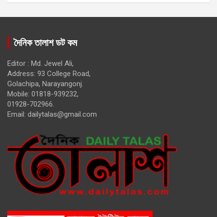
দৈনিক তালাশ ডট কম
Editor : Md. Jewel Ali,
Address: 93 College Road,
Golachipa, Narayangonj.
Mobile: 01818-939232,
01928-702966.
Email:
dailytalas@gmail.com