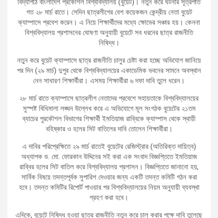
বিদ্যাপীঠ বাংলাদেশ প্রকৌশল বিশ্ববিদ্যালয় (বুয়েট)। নতুন করে ঘটনার সূত্রপাত
গত ২৮ মার্চ রাতে। সেদিন ছাত্রলীগের বেশ কয়েকজন কেন্দ্রীয় নেতা বুয়েট
ক্যাম্পাসে প্রবেশ করেন। এ নিয়ে শিক্ষার্থীদের মধ্যে ক্ষোভের সঞ্চার হয়। কেননা
বিশ্ববিদ্যালয় প্রশাসনের ঘোষণা অনুযায়ী বুয়েটে সব ধরনের ছাত্র রাজনীতি
নিষিদ্ধ।
নতুন করে বুয়েট ক্যাম্পাসে ছাত্র রাজনীতি চালুর চেষ্টা করা হচ্ছে অভিযোগ জানিয়ে
পর দিন (২৯ মার্চ) দুপুর থেকে বিশ্ববিদ্যালয়ের একাডেমিক ভবনের সামনে অবস্থান
নেন সাধারণ শিক্ষার্থীরা। এসময় শিক্ষার্থীরা ৬ দফা দাবি তুলে ধরেন।
২৮ মার্চ রাতে ক্যাম্পাসে ছাত্রলীগ নেতাদের প্রবেশে সহায়তাকে বিশ্ববিদ্যালয়ের
সুস্পষ্ট বিধিমালা লঙ্ঘন উল্লেখ করে এ অভিযোগে মূল সংগঠক বুয়েটের ২১তম
ব্যাচের পুরকৌশল বিভাগের শিক্ষার্থী ইমতিয়াজ রাব্বিকে ক্যাম্পাস থেকে স্থায়ী
বহিষ্কার ও হলের সিট বাতিলের দাবি তোলেন শিক্ষার্থীরা।
এ দাবির পরিপ্রেক্ষিতে ২৯ মার্চ রাতেই বুয়েটের রেজিস্ট্রার (অতিরিক্ত দায়িত্ব)
অধ্যাপক ড. মো. ফোরকান উদ্দিনের সই করা এক সংবাদ বিজ্ঞপ্তিতে ইমতিয়াজ
রাব্বির হলের সিট বাতিল করে বিশ্ববিদ্যালয় প্রশাসন। বিজ্ঞপ্তিতে জানানো হয়,
সার্বিক বিষয়ে তদন্তপূর্বক সুপারিশ দেওয়ার জন্য একটি তদন্ত কমিটি গঠন করা
হবে। তদন্ত কমিটির রিপোর্ট পাওয়ার পর বিশ্ববিদ্যালয়ের নিয়ম অনুযায়ী ব্যবস্থা
গ্রহণ করা হবে।
এদিকে, বুয়েটে নিষিদ্ধ হওয়া ছাত্র রাজনীতি নতুন করে চালু করার পক্ষে দাবি তুলেছে