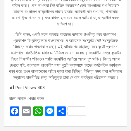
বাতিল করে। কেন আপনারা সিট বাতিল করেছেন? কেউ আপনাদের চাপ দিয়েছে?
আজকে বাংলাদেশ ছাত্রলীগের হাজার হাজার নেতাকর্মী যদি চাপ দেয়, পালানোর
জায়গা খুঁজে পাবেন না। মনে রাখতে হবে বাঘে ধরলে আঠারো ঘা, ছাত্রলীগ ধরলে
ছত্রিশ ঘা।
তিনি বলেন, একটি মহল আবরার ফাহাদের ঘটনাকে উপজীব্য করে বাংলাদেশ
প্রকৌশল বিশ্ববিদ্যালয়ে বাংলাদেশের যে আবহমান সংস্কৃতি সেই সংস্কৃতিকে
বিচ্ছিন্ন করার পায়তারা করছে। এই ঘটনার পর তাড়াহুড়া করে বুয়েট প্রশাসন
ক্যাম্পাসে রাজনৈতিক কার্যক্রম নিষিদ্ধ ঘোষণা করেছে। তৎকালীন সময়ে বুয়েটের
নিহত শিক্ষার্থীর পরিবারের প্রতি সহমর্মিতা জানিয়ে আমরা চুপ থাকি। কিন্তু আমরা
দেখতে পাই, বাংলাদেশ ছাত্রলীগ যখন বুয়েট ক্যাম্পাসে তাদের রাজনৈতিক কার্যক্রম
বন্ধ করে, তখন বাংলাদেশের আইন দ্বারা যারা নিষিদ্ধ, বিভিন্ন সময় যারা জঙ্গিবাদের
সন্ত্রাসের রাজনীতির জন্য অভিযুক্ত তারা সেখানে কার্যক্রম পরিচালনা করছে।
Post Views:
408
ভালো লাগলে শেয়ার করুন
F
E
W
M
S
a
m
h
es
h
ce
ail
at
se
ar