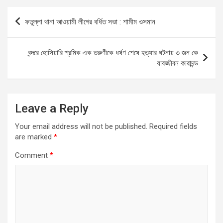
b
s
n
e
Post
ফতুল্লা থানা আওয়ামী লীগের বর্ধিত সভা : শামীম ওসমান
o
A
g
navigation
o
p
er
বন্দরে হোসিয়ারি শ্রমিক এক তরুণীকে ধর্ষণ শেষে হত্যার ঘটনায় ৩ জন কে
k
p
যাবজ্জীবন কারাদন্ড
Leave a Reply
Your email address will not be published.
Required fields
are marked
*
Comment
*