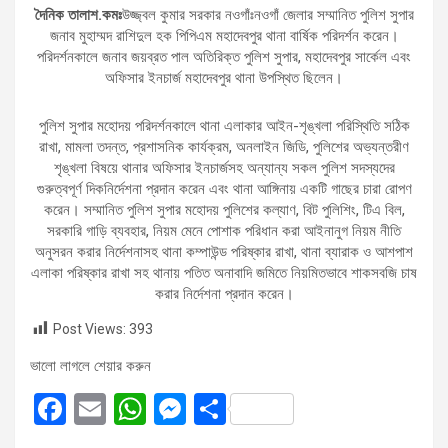
দৈনিক তালাশ.কমঃ
উজ্জ্বল কুমার সরকার নওগাঁঃনওগাঁ জেলার সম্মানিত পুলিশ সুপার
জনাব মুহাম্মদ রাশিদুল হক পিপিএম মহাদেবপুর থানা বার্ষিক পরিদর্শন করেন।
পরিদর্শনকালে জনাব জয়ব্রত পাল অতিরিক্ত পুলিশ সুপার, মহাদেবপুর সার্কেল এবং
অফিসার ইনচার্জ মহাদেবপুর থানা উপস্থিত ছিলেন।
পুলিশ সুপার মহোদয় পরিদর্শনকালে থানা এলাকার আইন-শৃঙ্খলা পরিস্থিতি সঠিক
রাখা, মামলা তদন্ত, প্রশাসনিক কার্যক্রম, অনলাইন জিডি, পুলিশের অভ্যন্তরীণ
শৃঙ্খলা বিষয়ে থানার অফিসার ইনচার্জসহ অন্যান্য সকল পুলিশ সদস্যদের
গুরুত্বপূর্ণ দিকনির্দেশনা প্রদান করেন এবং থানা আঙ্গিনায় একটি গাছের চারা রোপণ
করেন। সম্মানিত পুলিশ সুপার মহোদয় পুলিশের কল্যাণ, বিট পুলিশিং, টিএ বিল,
সরকারি গাড়ি ব্যবহার, নিয়ম মেনে পোশাক পরিধান করা আইনানুগ নিয়ম নীতি
অনুসরন করার নির্দেশনাসহ থানা কম্পাউন্ড পরিষ্কার রাখা, থানা ব্যারাক ও আশপাশ
এলাকা পরিষ্কার রাখা সহ থানায় পতিত অনাবাদি জমিতে নিয়মিতভাবে শাকসবজি চাষ
করার নির্দেশনা প্রদান করেন।
Post Views:
393
ভালো লাগলে শেয়ার করুন
F
E
W
M
S
a
m
h
es
h