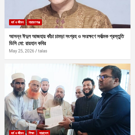
ধর্ম ও জীবন
নারায়ণগঞ্জ
আসন্ন ঈদুল আজহায় কাঁচা চামড়া সংগ্রহ ও সংরক্ষণে সর্বাত্মক প্রস্তুতি
ডিসি মো: রায়হান কবির
May 25, 2026
talas
ধর্ম ও জীবন
শিক্ষা
সারাদেশ