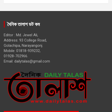
দৈনিক তালাশ ডট কম
Editor : Md. Jewel Ali,
Address: 93 College Road,
Golachipa, Narayangonj.
Mobile: 01818-939232,
01928-702966.
Email:
dailytalas@gmail.com