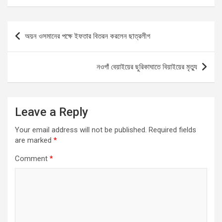
ce
ail
at
se
ar
b
s
n
e
Post
অয়ন ওসমানের পক্ষে ইফতার বিতরন করলেন ছাত্রলীগ
o
A
g
navigation
o
p
er
নওগাঁ বেয়াইয়ের ছুরিকাঘাতে বিয়াইয়ের মৃত্যু
k
p
Leave a Reply
Your email address will not be published.
Required fields
are marked
*
Comment
*