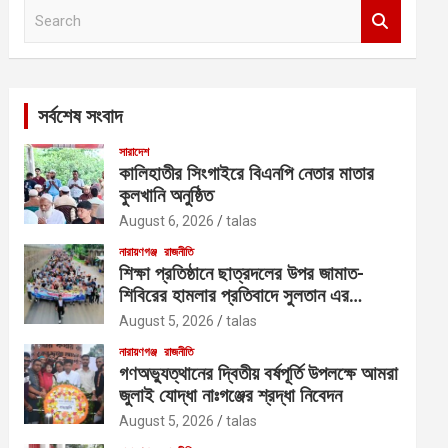
S
e
a
r
c
সর্বশেষ সংবাদ
h
সারাদেশ
কালিহাতীর সিংগাইরে বিএনপি নেতার মাতার
কুলখানি অনুষ্ঠিত
August 6, 2026
talas
নারায়ণগঞ্জ
রাজনীতি
শিক্ষা প্রতিষ্ঠানে ছাত্রদলের উপর জামাত-
শিবিরের হামলার প্রতিবাদে সুলতান এর
নেতৃত্বে বিক্ষোভ
August 5, 2026
talas
নারায়ণগঞ্জ
রাজনীতি
গণঅভ্যুত্থানের দ্বিতীয় বর্ষপূর্তি উপলক্ষে আমরা
জুলাই যোদ্ধা নাঃগঞ্জের শ্রদ্ধা নিবেদন
August 5, 2026
talas