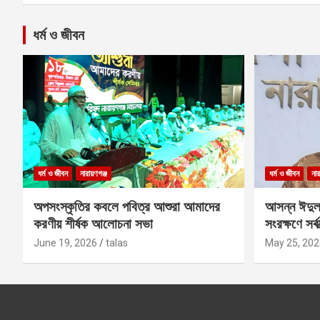
ধর্ম ও জীবন
ধর্ম ও জীবন
নারায়ণগঞ্জ
ধর্ম ও জীবন
নার
অপসংস্কৃতির কবলে পবিত্র আশুরা আমাদের
আসন্ন ঈদুল
করণীয় শীর্ষক আলোচনা সভা
সংরক্ষণে সর্ব
কবির
June 19, 2026
talas
May 25, 202