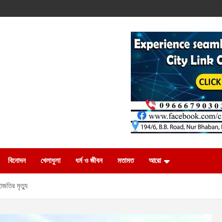
বিনোদন
খেলাধুলা
ধর্ম ও জীবন
মতামত
আরো
জতির মৃত্যু