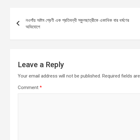
b
s
n
e
Post
o
A
g
নওগাঁয় অষ্টম শ্রেণী এক প্রতিবন্ধী স্কুলছাত্রীকে একাধিক বার ধর্ষণের
navigation
o
p
er
অভিযোগে
k
p
Leave a Reply
Your email address will not be published.
Required fields a
Comment
*