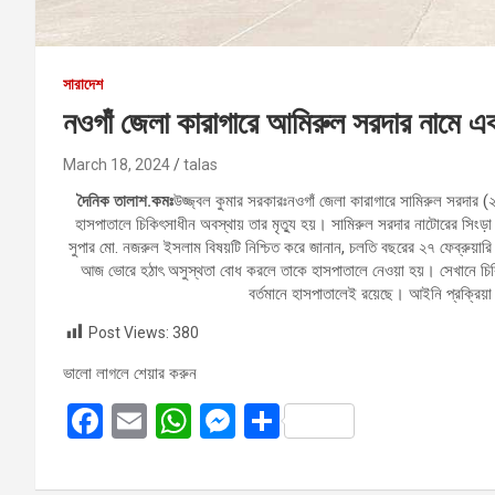
সারাদেশ
নওগাঁ জেলা কারাগারে আমিরুল সরদার নামে এক
March 18, 2024
talas
দৈনিক তালাশ.কমঃ
উজ্জ্বল কুমার সরকারঃনওগাঁ জেলা কারাগারে সামিরুল সরদার 
হাসপাতালে চিকিৎসাধীন অবস্থায় তার মৃত্যু হয়। সামিরুল সরদার নাটোরের সিংড়
সুপার মো. নজরুল ইসলাম বিষয়টি নিশ্চিত করে জানান, চলতি বছরের ২৭ ফেব্রুয়া
আজ ভোরে হঠাৎ অসুস্থতা বোধ করলে তাকে হাসপাতালে নেওয়া হয়। সেখানে চিক
বর্তমানে হাসপাতালেই রয়েছে। আইনি প্রক্রিয়
Post Views:
380
ভালো লাগলে শেয়ার করুন
F
E
W
M
S
a
m
h
es
h
ce
ail
at
se
ar