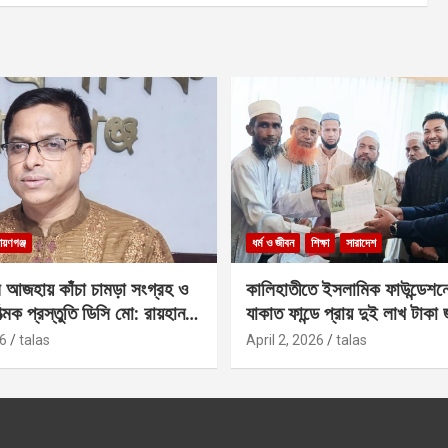
ায়ণগঞ্জ
ধর্ম ও জীবন
শিক্ষা
সারাদেশ
 আজহায় কাঁচা চামড়া সংগ্রহ ও
কালিহাতীতে ইসলামিক ফাউন্ডেশন
াত্মক প্রস্তুতি ডিসি মো: রায়হান
যাকাত ফান্ডে প্রায় দুই লাখ টাকা
6
talas
April 2, 2026
talas