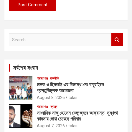
S
e
a
r
c
সর্বশেষ সংবাদ
h
নারায়ণগঞ্জ
রাজনীতি
মাদক ও ছিনতাই এর বিরুদ্ধে ১নং বাবুরাইলে
প্রস্তুতিমূলক আলোচনা
August 8, 2026
talas
নারায়ণগঞ্জ
স্বাস্থ্য
সাংবাদিক সাজু হোসেন ডেঙ্গু জ্বরে আক্রান্ত সুস্থতা
কামনায় দোয়া চেয়েছে পরিবার
August 7, 2026
talas