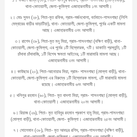
১। ফজলে রাব্বি (৩০), পিতা- খলিলুর রহমান, গ্রাম- শাসনগাছা (মোল্লাবাড়ী),
থানা-কোতয়ালী, জেলা-কুমিল্লা এজাহারনামীয় ১নং আসামী।
২। মোঃ সুমন (২৮), পিতা-মৃত রফিক, গ্রাম-গর্জনখোলা, বর্তমানে-শাসনগাছা (লিপি
মেম্বারের বাড়ীর ভাড়াটিয়া), থানা- কোতয়ালী, জেলা-কুমিল্লা, পূর্বের একটি মামলা
আছে। এজাহারনামীয় ৩নং আসামী।
৩। রাশেদ (৩৮), পিতা-মৃত মনু মিয়া, গ্রাম-শাসনগাছা (দক্ষিণ বাড়ী), থানা-
কোতয়ালী, জেলা-কুমিল্লা, এর পূর্বের ১টি বিস্ফোরক, ৭টি। ডাকাতি প্রস্তুতি, ১টি
চাঁদাবা চাঁদাবাজি, ১টি বিশেষ ক্ষমতা আইনের, ১টি মারামারি মামলা আছে।
এজাহারনামীয় ৩নং আসামী।
৪। কাউছার (২০), পিতা-আনোয়ার মিয়া, গ্রাম- শাসনগাছা (মোল্লা বাড়ী), থানা-
কোতয়ালী, জেলা-কুমিল্লা এর বিরুদ্ধে ১টি বিস্ফোরক মামলা, ২টি মারামারি মামলা
রয়েছে। এজাহারনামীয় ৬নং আসামী।
৫। খলিলুর রহমান (৬০), পিতা- মৃত বাদশা মিয়া, গ্রাম- শাসনগাছা (মোল্লা বাড়ী),
থানা-কোতয়ালী। এজাহারনামীয় ২০নং আসামী।
৬। রিয়াজ (২৬), পিতা- মৃত হাবিবুর রহমান প্রকাশ হাবু মিয়া, গ্রাম-শাসনগাছা
(মোল্লা বাড়ী), থানা-কোতয়ালী, জেলা- কুমিল্লা। এজাহারনামীয় ২৫নং আসামী।
৭। সোলেমান (৩৮), পিতা- মৃত আবদুর রশিদ, গ্রাম-শাসনগাছা (দক্ষিণ বাড়ী),
থানা-কোতয়ালী, জেলা-কুমিল্লা। এজাহারনামীয় ৩নং আসামী।