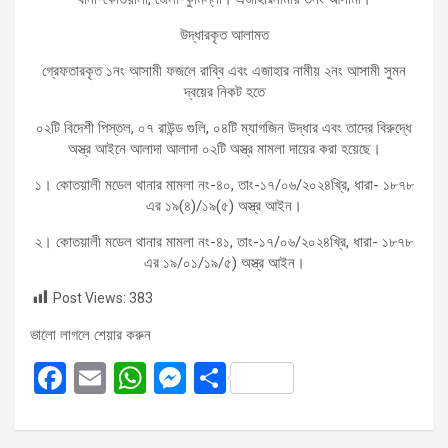
উদ্ধারকৃত আলামত
গ্রেফতারকৃত ১নং আসামী ফজলে রাব্বি এবং এজাহার নামীয় ২নং আসামী সুমন
দ্বয়ের নিকট হতে
০২টি বিদেশী পিস্তল, ০৭ রাউন্ড গুলি, ০৪টি ম্যাগজিন উদ্ধার এবং তাদের বিরুদ্ধে
অস্ত্র আইনে আলাদা আলাদা ০২টি অস্ত্র মামলা দায়ের করা হয়েছে।
১। কোতয়ালী মডেল থানার মামলা নং-৪০, তাং-১৭/০৬/২০২৪খ্রি, ধারা- ১৮৭৮
এর ১৯(৪)/১৯(৫) অস্ত্র আইন।
২। কোতয়ালী মডেল থানার মামলা নং-৪১, তাং-১৭/০৬/২০২৪খ্রি, ধারা- ১৮৭৮
এর ১৯/০১/১৯/৫) অস্ত্র আইন।
Post Views:
383
ভালো লাগলে শেয়ার করুন
F
E
W
M
S
a
m
h
es
h
ce
ail
at
se
ar