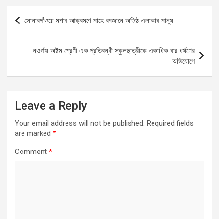
b
s
n
e
Post
সোনারগাঁওয়ে মশার আক্রমণে মাহে রমজানে অতিষ্ঠ এলাকার মানুষ
o
A
g
navigation
o
p
er
নওগাঁয় অষ্টম শ্রেণী এক প্রতিবন্ধী স্কুলছাত্রীকে একাধিক বার ধর্ষণের
k
p
অভিযোগে
Leave a Reply
Your email address will not be published.
Required fields
are marked
*
Comment
*