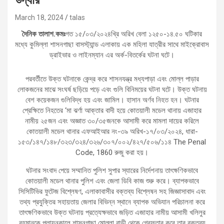
March 18, 2024
talas
দৈনিক তালাশ.কমঃ
গত ১৫/০৩/২০২৪খ্রি অরিখ বেলা ১২৫০-১৪.৫০ ঘটিকার
মধ্যে কুমিল্লা শাসনগাছা বাসস্ট্যান্ড এলাকায় এক মহিলা যাত্রীর সাথে মাইক্রোবাস
ড্রাইভার ও লাইনম্যান এর অর্ক-বিতর্কের ঘটনা ঘটে।
পরবর্তীতে উক্ত ঘটনাকে কেন্দ্র করে শাসনযন্ত্র মধ্যপাড়া এবং মোল্ল পাড়ার
লোকজনের মাঝে সংঘর্ষ ছড়িয়ে পড়ে এবং গুলি বিনিময়ের ঘটনা ঘটে। উক্ত ঘটনায়
বেশ কয়েকজন গুলিবিদ্ধ হয় এবং জামিল। হাসান অর্ণব নিহত হন। ঘটনার
প্রেক্ষিতে নিহতের ‘মা ঝর্ণা আক্তার বাদী হয়ে কোতয়ালী মডেল থানায় এজাহার
নামীয় ২৫জন এবং অজ্ঞাত ৩০/৩৫জনকে আসামী করে মামলা দায়ের করিলে
কোতয়ালী মডেল থানার এফআইআর নং-৩৯ অরিখ-১৭/০৩/২০২৪, ধারা-
১৫৩/১৪৭/১৪৮/৩২৩/৩২৪/৩২৬/৩০৭/০০২/৪২৭/৫০৬/১১৪ The Penal
Code, 1860 রুজু করা হয়।
ঘটনার সংবাদ পেয়ে সম্মানিত পুলিশ সুপার স্যারের নির্দেশনায় তাৎক্ষণিকভাবে
কোতয়ালী মডেল থানার পুলিশ এবং জেলা ডিবি কাজ শুরু করে। ব্যাপকভাবে
সিসিটিভির ফুটেজ বিশ্লেষণ, এলাকাবাসীর বক্তব্য বিশ্লেষন সহ জিজ্ঞাসাবাদ এবং
তথ্য প্রযুক্তির সহায়তায় জেলার বিভিন্ন স্থানে ব্যাপক অভিযান পরিচালনা করে
তাৎক্ষণিকভাবে উক্ত ঘটনায় প্রত্যেক্ষভাবে জড়িত এজাহার নামীয় আসামী খলিলুর
রহমানকে পলায়নকালে শাসনগাছা মোল্লা বাড়ী থেকে গ্রেফতার করে তার বক্তব্য