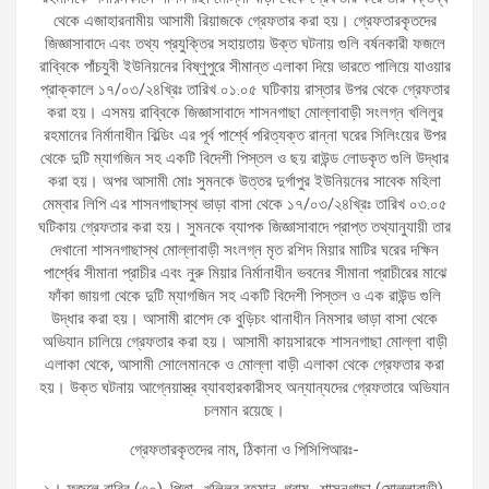
থেকে এজাহারনামীয় আসামী রিয়াজকে গ্রেফতার করা হয়। গ্রেফতারকৃতদের
জিজ্ঞাসাবাদে এবং তথ্য প্রযুক্তির সহায়তায় উক্ত ঘটনায় গুলি বর্ষনকারী ফজলে
রাব্বিকে পাঁচযুবী ইউনিয়নের বিষ্ণুপুরে সীমান্ত এলাকা দিয়ে ভারতে পালিয়ে যাওয়ার
প্রাক্কালে ১৭/০৩/২৪খ্রিঃ তারিখ ০১.০৫ ঘটিকায় রাস্তার উপর থেকে গ্রেফতার
করা হয়। এসময় রাব্বিকে জিজ্ঞাসাবাদে শাসনগাছা মোল্লাবাড়ী সংলগ্ন খলিলুর
রহমানের নির্মানাধীন বিল্ডিং এর পূর্ব পার্শ্বে পরিত্যক্ত রান্না ঘরের সিলিংয়ের উপর
থেকে দুটি ম্যাগজিন সহ একটি বিদেশী পিস্তল ও ছয় রাউন্ড লোডকৃত গুলি উদ্ধার
করা হয়। অপর আসামী মোঃ সুমনকে উত্তর দুর্গাপুর ইউনিয়নের সাবেক মহিলা
মেম্বার লিপি এর শাসনগাছাস্থ ভাড়া বাসা থেকে ১৭/০৩/২৪খ্রিঃ তারিখ ০৩.০৫
ঘটিকায় গ্রেফতার করা হয়। সুমনকে ব্যাপক জিজ্ঞাসাবাদে প্রাপ্ত তথ্যানুযায়ী তার
দেখানো শাসনগাছাস্থ মোল্লাবাড়ী সংলগ্ন মৃত রশিদ মিয়ার মাটির ঘরের দক্ষিন
পার্শ্বের সীমানা প্রাচীর এবং নুরু মিয়ার নির্মানাধীন ভবনের সীমানা প্রাচীরের মাঝে
ফাঁকা জায়গা থেকে দুটি ম্যাগজিন সহ একটি বিদেশী পিস্তল ও এক রাউন্ড গুলি
উদ্ধার করা হয়। আসামী রাশেদ কে বুড়িচং থানাধীন নিমসার ভাড়া বাসা থেকে
অভিযান চালিয়ে গ্রেফতার করা হয়। আসামী কায়সারকে শাসনগাছা মোল্লা বাড়ী
এলাকা থেকে, আসামী সোলেমানকে ও মোল্লা বাড়ী এলাকা থেকে গ্রেফতার করা
হয়। উক্ত ঘটনায় আগ্নেয়াস্ত্র ব্যাবহারকারীসহ অন্যান্যদের গ্রেফতারে অভিযান
চলমান রয়েছে।
গ্রেফতারকৃতদের নাম, ঠিকানা ও পিসিপিআরঃ-