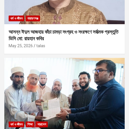
ধর্ম ও জীবন
নারায়ণগঞ্জ
আসন্ন ঈদুল আজহায় কাঁচা চামড়া সংগ্রহ ও সংরক্ষণে সর্বাত্মক প্রস্তুতি
ডিসি মো: রায়হান কবির
May 25, 2026
talas
ধর্ম ও জীবন
শিক্ষা
সারাদেশ