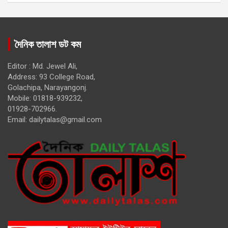
দৈনিক তালাশ ডট কম
Editor : Md. Jewel Ali,
Address: 93 College Road,
Golachipa, Narayangonj.
Mobile: 01818-939232,
01928-702966.
Email:
dailytalas@gmail.com