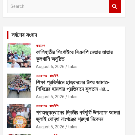
S
e
a
r
c
সর্বশেষ সংবাদ
h
সারাদেশ
কালিহাতীর সিংগাইরে বিএনপি নেতার মাতার
কুলখানি অনুষ্ঠিত
August 6, 2026
talas
নারায়ণগঞ্জ
রাজনীতি
শিক্ষা প্রতিষ্ঠানে ছাত্রদলের উপর জামাত-
শিবিরের হামলার প্রতিবাদে সুলতান এর
নেতৃত্বে বিক্ষোভ
August 5, 2026
talas
নারায়ণগঞ্জ
রাজনীতি
গণঅভ্যুত্থানের দ্বিতীয় বর্ষপূর্তি উপলক্ষে আমরা
জুলাই যোদ্ধা নাঃগঞ্জের শ্রদ্ধা নিবেদন
August 5, 2026
talas