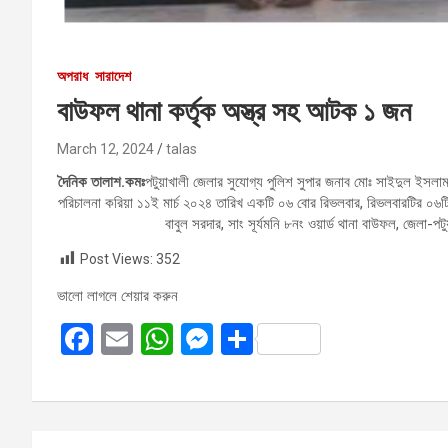
অপরাধ
সারাদেশ
বাউফল থানা কর্তৃক অস্ত্র সহ আটক ১ জন
March 12, 2024
talas
দৈনিক তালাশ.কমঃ
পটুয়াখালী জেলার সুযোগ্য পুলিশ সুপার জনাব মোঃ সাইদুল ইসলা
পরিচালনা করিয়া ১১ই মার্চ ২০২৪ তারিখ একটি ০৬ বোর রিভলবার, রিভলবারটির ০৬ট
বাবুল সরদার, সাং সূর্যমনি ৮নং ওয়ার্ড থানা বাউফল, জেলা-প
Post Views:
352
ভালো লাগলে শেয়ার করুন
F
E
W
M
S
a
m
h
es
h
ce
ail
at
se
ar
b
s
n
e