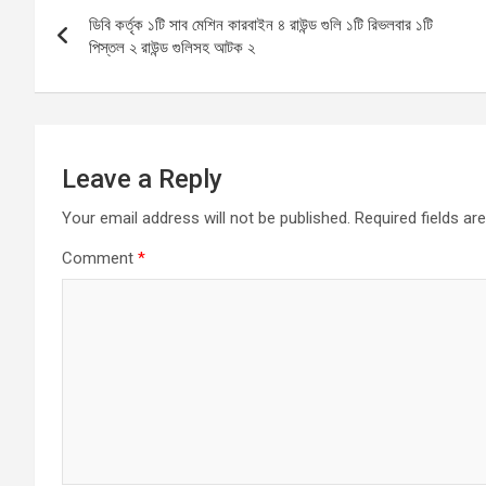
Post
o
A
g
ডিবি কর্তৃক ১টি সাব মেশিন কারবাইন ৪ রাউন্ড গুলি ১টি রিভলবার ১টি
navigation
o
p
er
পিস্তল ২ রাউন্ড গুলিসহ আটক ২
k
p
Leave a Reply
Your email address will not be published.
Required fields a
Comment
*