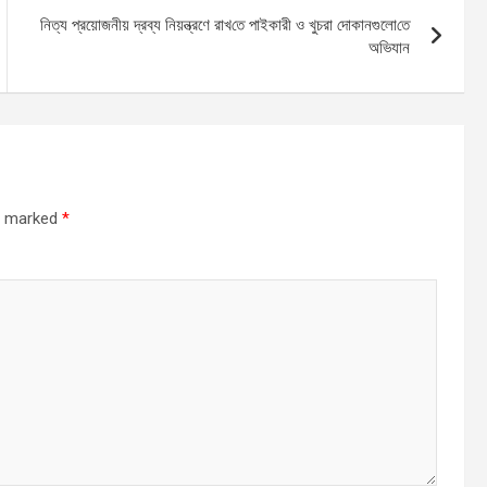
নিত্য প্রয়োজনীয় দ্রব্য নিয়ন্ত্রণে রাখ‌তে পাইকারী ও খুচরা দোকানগুলো‌তে
অ‌ভিযান
re marked
*