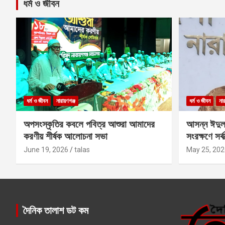
ধর্ম ও জীবন
ধর্ম ও জীবন
নারায়ণগঞ্জ
ধর্ম ও জীবন
নার
অপসংস্কৃতির কবলে পবিত্র আশুরা আমাদের
আসন্ন ঈদুল
করণীয় শীর্ষক আলোচনা সভা
সংরক্ষণে সর্ব
কবির
June 19, 2026
talas
May 25, 202
দৈনিক তালাশ ডট কম