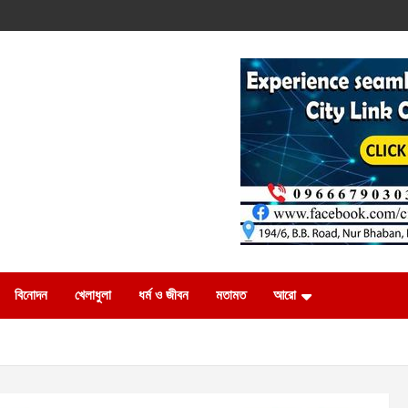
বিনোদন
খেলাধুলা
ধর্ম ও জীবন
মতামত
আরো