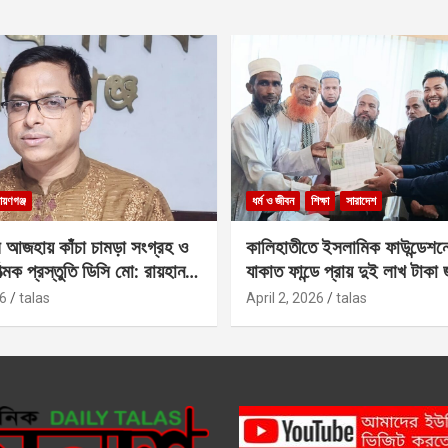
ায়ণগঞ্জ
ধর্ম ও জীবন
শিক্ষা
সারাদেশ
 আজহায় কাঁচা চামড়া সংগ্রহ ও
কালিহাতীতে ইসলামিক ফাউন্ডেশন
াত্মক প্রস্তুতি ডিসি মো: রায়হান
যাকাত ফান্ডে প্রায় দুই লাখ টাকা
6
talas
April 2, 2026
talas