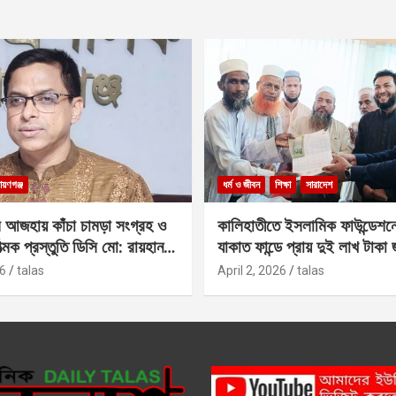
ায়ণগঞ্জ
ধর্ম ও জীবন
শিক্ষা
সারাদেশ
 আজহায় কাঁচা চামড়া সংগ্রহ ও
কালিহাতীতে ইসলামিক ফাউন্ডেশন
াত্মক প্রস্তুতি ডিসি মো: রায়হান
যাকাত ফান্ডে প্রায় দুই লাখ টাকা
6
talas
April 2, 2026
talas