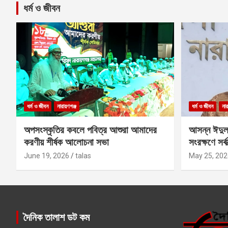
ধর্ম ও জীবন
ধর্ম ও জীবন
নারায়ণগঞ্জ
ধর্ম ও জীবন
নার
অপসংস্কৃতির কবলে পবিত্র আশুরা আমাদের
আসন্ন ঈদুল
করণীয় শীর্ষক আলোচনা সভা
সংরক্ষণে সর্ব
কবির
June 19, 2026
talas
May 25, 202
দৈনিক তালাশ ডট কম