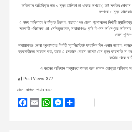
অভিযানে অতিরিক্ত দাম ও মূল্য তালিকা না থাকার অপরাধে, দুই সবজির দোকা
সম্পর্কে ও মূল্য তালিক
এ সময় অভিযানে উপস্থিত ছিলেন, নারায়াণগঞ্জ জেলা প্রশাসনের নির্বাহী ম্যাজিস্ট
সহকারী পরিচালক মো. সেলিমুজ্জামান, নারায়াণগঞ্জ কৃষি বিপনন অধিদপ্তর অফিসা
জেলা পুলিশ
নারায়াণগঞ্জ জেলা প্রশাসনের নির্বাহী ম্যাজিস্ট্রেট ফারাশিদ বিন এনাম জানান
ব্যবসায়ীদের সচেতন করা, যাতে এ রমজানে কোনো ভাবেই যেন মূল্য কারসাজি না কর
কঠোর থেকে কঠো
এ ধরনের অভিযান অব্যাহত থাকবে বলে জানান ভোক্তা অধিকার সংর
Post Views:
377
ভালো লাগলে শেয়ার করুন
F
E
W
M
S
a
m
h
es
h
ce
ail
at
se
ar
b
s
n
e