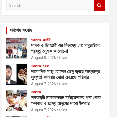
S
e
a
r
c
সর্বশেষ সংবাদ
h
নারায়ণগঞ্জ
রাজনীতি
মাদক ও ছিনতাই এর বিরুদ্ধে ১নং বাবুরাইলে
প্রস্তুতিমূলক আলোচনা
August 8, 2026
talas
নারায়ণগঞ্জ
স্বাস্থ্য
সাংবাদিক সাজু হোসেন ডেঙ্গু জ্বরে আক্রান্ত
সুস্থতা কামনায় দোয়া চেয়েছে পরিবার
August 7, 2026
talas
নারায়ণগঞ্জ
সহযাত্রী মানবকল্যান ফাউন্ডেশনের পক্ষ থেকে
অসহায় ও দুঃস্থ মানুষের মাঝে উপহার
August 7, 2026
talas