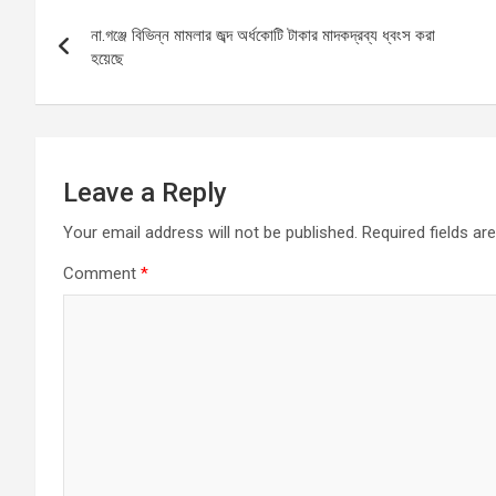
Post
o
A
g
না.গঞ্জে বিভিন্ন মামলার জব্দ অর্ধকোটি টাকার মাদকদ্রব্য ধ্বংস করা
navigation
o
p
er
হয়েছে
k
p
Leave a Reply
Your email address will not be published.
Required fields a
Comment
*