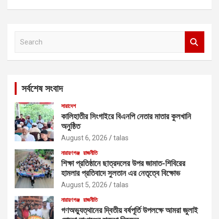
S
e
a
r
c
সর্বশেষ সংবাদ
h
সারাদেশ
কালিহাতীর সিংগাইরে বিএনপি নেতার মাতার কুলখানি
অনুষ্ঠিত
August 6, 2026
talas
নারায়ণগঞ্জ
রাজনীতি
শিক্ষা প্রতিষ্ঠানে ছাত্রদলের উপর জামাত-শিবিরের
হামলার প্রতিবাদে সুলতান এর নেতৃত্বে বিক্ষোভ
August 5, 2026
talas
নারায়ণগঞ্জ
রাজনীতি
গণঅভ্যুত্থানের দ্বিতীয় বর্ষপূর্তি উপলক্ষে আমরা জুলাই