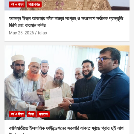
ধর্ম ও জীবন
নারায়ণগঞ্জ
আসন্ন ঈদুল আজহায় কাঁচা চামড়া সংগ্রহ ও সংরক্ষণে সর্বাত্মক প্রস্তুতি
ডিসি মো: রায়হান কবির
May 25, 2026
talas
ধর্ম ও জীবন
শিক্ষা
সারাদেশ
কালিহাতীতে ইসলামিক ফাউন্ডেশনের সরকারি যাকাত ফান্ডে প্রায় দুই লাখ