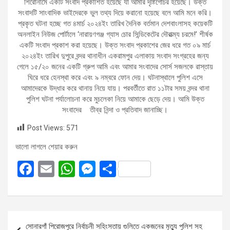
শিরোনামে একটি সংবাদ প্রকাশিত হয়েছে যা আমার দৃষ্টিগোচর হয়েছে। উক্ত
সংবাদটি সাংবাদিক ভাইদেরকে ভুল তথ্য দিয়ে করানো হয়েছে বলে আমি মনে করি।
প্রকৃত ঘটনা হচ্ছে গত ৪মার্চ ২০২৪ইং তারিখ দৈনিক বর্তমান দেশবাংলাসহ কয়েকটি
অনলাইন নিউজ পোর্টালে ‘নারায়ণগঞ্জ গ্যাস চোর সিন্ডিকেটের দৌরাত্ম্য চরমে!’ শীর্ষক
একটি সংবাদ প্রকাশ করা হয়েছে। উক্ত সংবাদ প্রকাশের জের ধরে গত ০৯ মার্চ
২০২৪ইং তারিখ দুপুরে বন্দর থানাধীন একরামপুর এলাকায় সংবাদ সংগ্রহের জন্য
গেলে ১৫/২০ জনের একটি গ্রুপ আমি এবং আমার সংবাদের সোর্স সজলকে রাস্তায়
ঘিরে ধরে হেনস্থা করে এবং ৯ নম্বরে ফোন দেয়। ঘটনাস্থালে পুলিশ এসে
আমাদেরকে উদ্ধার করে থানায় নিয়ে যায়। পরবর্তীতে রাত ১১টার সময় বন্দর থানা
পুলিশ ঘটনা পর্যালোচনা করে মুচলেকা নিয়ে আমাকে ছেড়ে দেয়। আমি উক্ত
সংবাদের তীব্র নিন্দা ও প্রতিবাদ জানাচ্ছি।
Post Views:
571
ভালো লাগলে শেয়ার করুন
F
E
W
M
S
a
m
h
es
h
ce
ail
at
se
ar
b
s
n
e
Post
সোনারগাঁ পিরোজপুরে নির্বাচনী সহিংসতায় গুলিতে একজনের মৃত্যু পুলিশ সহ