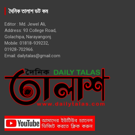
দৈনিক তালাশ ডট কম
Editor : Md. Jewel Ali,
Address: 93 College Road,
Golachipa, Narayangonj.
Mobile: 01818-939232,
01928-702966.
Email:
dailytalas@gmail.com