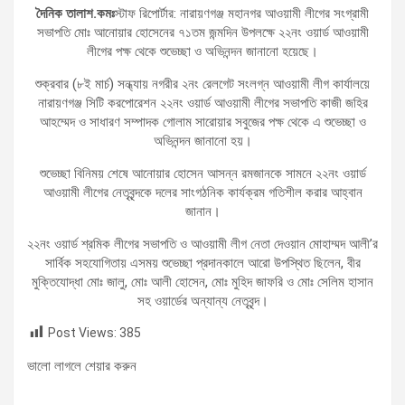
দৈনিক তালাশ.কমঃ
স্টাফ রিপোর্টার: নারায়ণগঞ্জ মহানগর আওয়ামী লীগের সংগ্রামী
সভাপতি মোঃ আনোয়ার হোসেনের ৭১তম জন্মদিন উপলক্ষে ২২নং ওয়ার্ড আওয়ামী
লীগের পক্ষ থেকে শুভেচ্ছা ও অভিনন্দন জানানো হয়েছে।
শুক্রবার (৮ই মার্চ) সন্ধ্যায় নগরীর ২নং রেলগেট সংলগ্ন আওয়ামী লীগ কার্যালয়ে
নারায়ণগঞ্জ সিটি করপোরেশন ২২নং ওয়ার্ড আওয়ামী লীগের সভাপতি কাজী জহির
আহম্মেদ ও সাধারণ সম্পাদক গোলাম সারোয়ার সবুজের পক্ষ থেকে এ শুভেচ্ছা ও
অভিনন্দন জানানো হয়।
শুভেচ্ছা বিনিময় শেষে আনোয়ার হোসেন আসন্ন রমজানকে সামনে ২২নং ওয়ার্ড
আওয়ামী লীগের নেতৃবৃন্দকে দলের সাংগঠনিক কার্যক্রম গতিশীল করার আহ্বান
জানান।
২২নং ওয়ার্ড শ্রমিক লীগের সভাপতি ও আওয়ামী লীগ নেতা দেওয়ান মোহাম্মদ আলী’র
সার্বিক সহযোগিতায় এসময় শুভেচ্ছা প্রদানকালে আরো উপস্থিত ছিলেন, বীর
মুক্তিযোদ্ধা মোঃ জালু, মোঃ আলী হোসেন, মোঃ মুহিদ জাফরি ও মোঃ সেলিম হাসান
সহ ওয়ার্ডের অন্যান্য নেতৃবৃন্দ।
Post Views:
385
ভালো লাগলে শেয়ার করুন