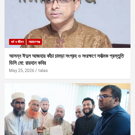
ধর্ম ও জীবন
নারায়ণগঞ্জ
আসন্ন ঈদুল আজহায় কাঁচা চামড়া সংগ্রহ ও সংরক্ষণে সর্বাত্মক প্রস্তুতি
ডিসি মো: রায়হান কবির
May 25, 2026
talas