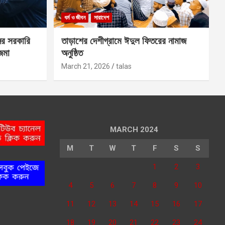
ধর্ম ও জীবন
সারাদেশ
ের সরকারি
তাড়াশের দেশীগ্রামে ঈদুল ফিতরের নামাজ
 জমা
অনুষ্ঠিত
March 21, 2026
talas
MARCH 2024
M
T
W
T
F
S
S
1
2
3
4
5
6
7
8
9
10
11
12
13
14
15
16
17
18
19
20
21
22
23
24