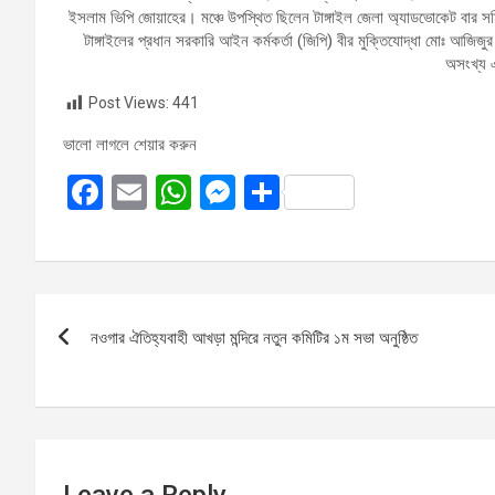
ইসলাম ভিপি জোয়াহের। মঞ্চে উপস্থিত ছিলেন টাঙ্গাইল জেলা অ্যাডভোকেট বার স
টাঙ্গাইলের প্রধান সরকারি আইন কর্মকর্তা (জিপি) বীর মুক্তিযোদ্ধা মোঃ আজ
অসংখ্য
Post Views:
441
ভালো লাগলে শেয়ার করুন
F
E
W
M
S
a
m
h
es
h
ce
ail
at
se
ar
b
s
n
e
Post
o
A
g
নওগার ঐতিহ্যবাহী আখড়া মন্দিরে নতুন কমিটির ১ম সভা অনুষ্ঠিত
navigation
o
p
er
k
p
Leave a Reply