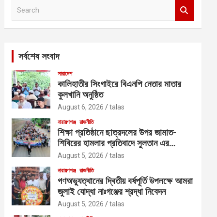
S
e
a
r
c
সর্বশেষ সংবাদ
h
সারাদেশ
কালিহাতীর সিংগাইরে বিএনপি নেতার মাতার
কুলখানি অনুষ্ঠিত
August 6, 2026
talas
নারায়ণগঞ্জ
রাজনীতি
শিক্ষা প্রতিষ্ঠানে ছাত্রদলের উপর জামাত-
শিবিরের হামলার প্রতিবাদে সুলতান এর
নেতৃত্বে বিক্ষোভ
August 5, 2026
talas
নারায়ণগঞ্জ
রাজনীতি
গণঅভ্যুত্থানের দ্বিতীয় বর্ষপূর্তি উপলক্ষে আমরা
জুলাই যোদ্ধা নাঃগঞ্জের শ্রদ্ধা নিবেদন
August 5, 2026
talas