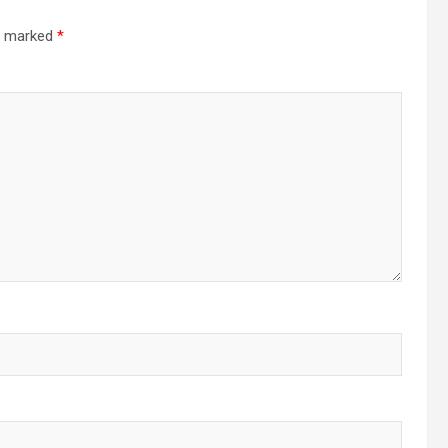
re marked
*