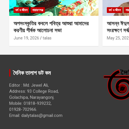
ধর্ম ও জীবন
নারায়ণগঞ্জ
ধর্ম ও জীবন
নার
অপসংস্কৃতির কবলে পবিত্র আশুরা আমাদের
আসন্ন ঈদুল
করণীয় শীর্ষক আলোচনা সভা
সংরক্ষণে সর্ব
কবির
June 19, 2026
talas
May 25, 202
দৈনিক তালাশ ডট কম
Editor : Md. Jewel Ali,
Address: 93 College Road,
Golachipa, Narayangonj.
Mobile: 01818-939232,
01928-702966.
Email:
dailytalas@gmail.com