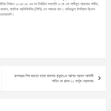
মিতির নির্বাচন ২০২৪-২৫ এর নব নির্বাচিত সভাপতি এ কে এম শামীমুল আকতার শামীম,
িজুর রহমান, পাবলিক প্রসিকিউটর (পিপি) এস আকবর খান। অডিয়েন্সে উপস্থিত ছিলেন
 এডভোকেট।
রূপগঞ্জের শিশু জয়ন্ত হত্যা মামলায় মৃত্যুদণ্ড প্রাপ্ত প্রধান আসামী
শাহিন কে র‌্যাব-১১ কর্তৃক গ্রেফতার