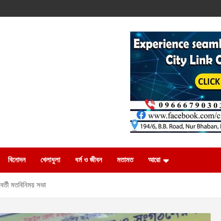
বিনোদন
খেলাধুলা
ধর্ম ও জীবন
মতামত
আরো
বর্তী মতবিনিময় সভা