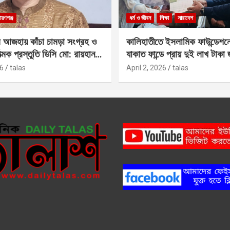
ায়ণগঞ্জ
ধর্ম ও জীবন
শিক্ষা
সারাদেশ
 আজহায় কাঁচা চামড়া সংগ্রহ ও
কালিহাতীতে ইসলামিক ফাউন্ডেশন
াত্মক প্রস্তুতি ডিসি মো: রায়হান
যাকাত ফান্ডে প্রায় দুই লাখ টাকা
6
talas
April 2, 2026
talas