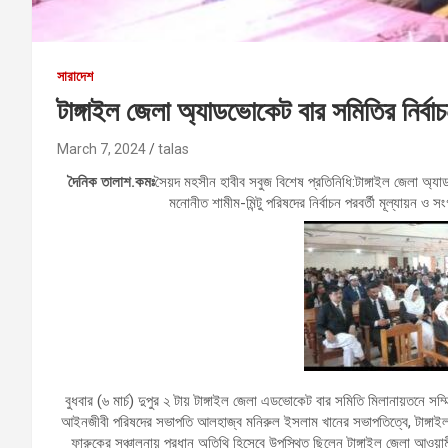
সারাদেশ
টাঙ্গাইল জেলা অ্যাডভোকেট বার সমিতির নির্বাচ
March 7, 2024
talas
দৈনিক তালাশ.কমঃ
সৈয়দ মহসীন হাবীব সবুজ বিশেষ প্রতিনিধি:টাঙ্গাইল জেলা অ্য
মনোনীত শামীম-মিন্টু পরিষদের নির্বাচন পরবর্তী মূল্যায়ন 
বুধবার (৬ মার্চ) দুপুর ২ টায় টাঙ্গাইল জেলা এডভোকেট বার সমিতি মিলানায়তনে সম
আইনজীবী পরিষদের সভাপতি আলহাজ্ব মনিরুল ইসলাম খানের সভাপতিত্বে, টাঙ্গাইল 
ফারুকের সঞ্চালনায় প্রধান অতিথি হিসেবে উপস্থিত ছিলেন টাঙ্গাইল জেলা আওয়