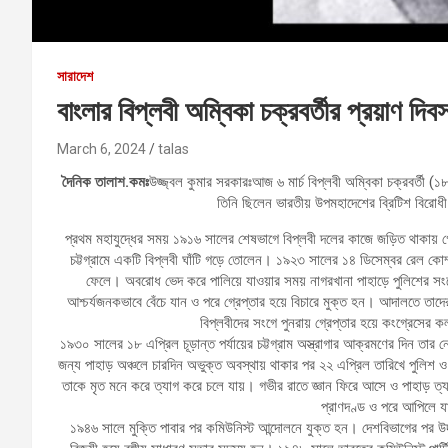
সারাদেশ
বাংলার বিপ্লবী অম্বিকা চক্রবর্তীর প্রয়াণ দ
March 6, 2024
talas
দৈনিক তালাশ.কমঃ
উজ্জ্বল কুমার সরকারঃআজ ৬ মার্চ বিপ্লবী অম্বিকা চক্রবর্তী (
তিনি ছিলেন ভারতীয় উপমহাদেশের ব্রিটিশ বিরো
প্রথম মহাযুদ্ধের সময় ১৯১৬ সালের শেষভাগে বিপ্লবী দলের কাজে জড়িত থাকায় গ্
চট্টগ্রামে একটি বিপ্লবী ঘাঁটি গড়ে তোলেন। ১৯২৩ সালের ১৪ ডিসেম্বর রেল কোম্প
ফেলে। অবরোধ ভেদ করে পালিয়ে যাওয়ার সময় নাগরখানা পাহাড়ে পুলিশের সংগে
আশ্চর্যজনকভাবে বেঁচে যান ও পরে গ্রেপ্তার হয়ে বিচারে মুক্ত হন। আদালতে তাদের
বিপ্লবীদের সংগে পুনরায় গ্রেপ্তার হয়ে কংগ্রেস
১৯৩০ সালের ১৮ এপ্রিল চূড়ান্ত পর্যায়ের চট্টগ্রাম অস্ত্রাগার আক্রমণের দিন তার 
জন্য পাহাড় অঞ্চলে চারদিন অভুক্ত অবস্থায় থাকার পর ২২ এপ্রিল তারিখে পুলিশ ও
তাকে মৃত মনে করে ত্যাগ করে চলে যায়। গভীর রাতে জ্ঞান ফিরে আসে ও পাহাড় ত
প্রাণদণ্ড ও পরে আপিলে যা
১৯৪৬ সালে মুক্তি পাবার পর কমিউনিস্ট আন্দোলনে যুক্ত হন। দেশবিভাগের পর উদ্বা