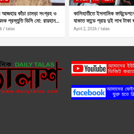
 আজহায় কাঁচা চামড়া সংগ্রহ ও
কালিহাতীতে ইসলামিক ফাউন্ডেশন
াত্মক প্রস্তুতি ডিসি মো: রায়হান
যাকাত ফান্ডে প্রায় দুই লাখ টাকা
6
talas
April 2, 2026
talas