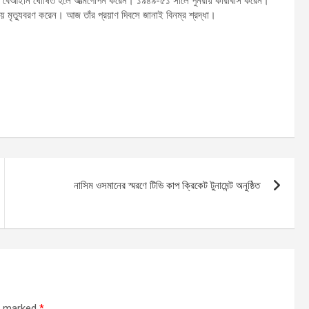
পার্টি বেআইনি ঘোষিত হলে আত্মগোপন করেন। ১৯৪৯-৫১ সালে পুনরায় কারাবাস করেন।
ায় মৃত্যুবরণ করেন। আজ তাঁর প্রয়াণ দিবসে জানাই বিনম্র শ্রদ্ধা।
নাসিম ওসমানের স্মরণে টিভি কাপ ক্রিকেট টুনামেন্ট অনুষ্ঠিত
re marked
*