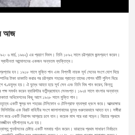
িবস আজ
১৮৯২- ৬ মার্চ, ১৯৬২) এর প্রয়াণ দিবস। তিনি ১৮৯২ সালে চট্টগ্রামে জন্মগ্রহণ করেন।
ধী স্বাধীনতা আন্দোলনের একজন অন্যতম ব্যক্তিত্ব।
রেপ্তার হন। ১৯১৮ সালে মুক্তি পান এবং বিপ্লবী নায়ক সূর্য সেনের সংগে যোগ দিয়ে
ানির টাকা ডাকাতি করার পর চট্টগ্রাম শহরের প্রান্তে তাদের গোপন ঘাঁটি পুলিশ ঘিরে
 খণ্ডযুদ্ধ হয়। ঐ যুদ্ধে আহত হয়ে সূর্য সেন এবং তিনি বিষ পান করেন; কিন্তু
 পক্ষ সমর্থন করেন ব্যারিস্টার যতীন্দ্রমোহন সেনগুপ্ত। ১৯২৪ সালে বাংলার অন্যান্য
ের কলকাতা অধিবেশনের কিছু আগে ১৯২৮ সালে মুক্তি পান।
নেতৃত্বে একটি ক্ষুদ্র দল শহরের টেলিফোন ও টেলিগ্রাফ ব্যবস্থা ধ্বংস করে। আত্মরক্ষার
 মিলিটারির এক বিরাট বাহিনীর সংগে জালালাবাদের যুদ্ধে গুরুতরভাবে আহত হন। সঙ্গীরা
্যাগ করে একটি নিরাপদ আশ্রয়ে চলে যান। কয়েক মাস পরে ধরা পড়েন। বিচারে প্রথমে
বজ্জীবন দ্বীপান্তর দণ্ড হয়।
স্তু পুনর্বাসনের চেষ্টায় একটি সমবায় গঠন করেন। ভারতের প্রথম সাধারণ নির্বাচনে