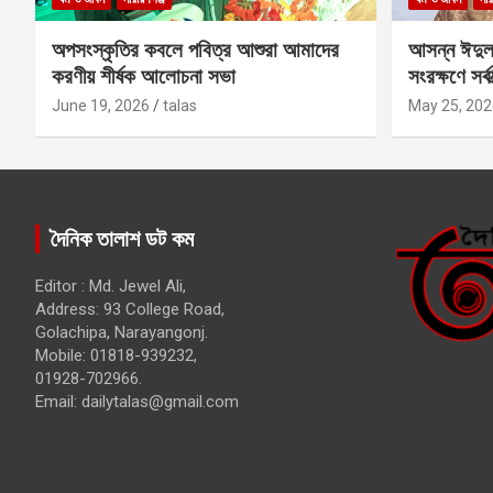
অপসংস্কৃতির কবলে পবিত্র আশুরা আমাদের
আসন্ন ঈদুল
করণীয় শীর্ষক আলোচনা সভা
সংরক্ষণে সর্ব
কবির
June 19, 2026
talas
May 25, 202
দৈনিক তালাশ ডট কম
Editor : Md. Jewel Ali,
Address: 93 College Road,
Golachipa, Narayangonj.
Mobile: 01818-939232,
01928-702966.
Email:
dailytalas@gmail.com