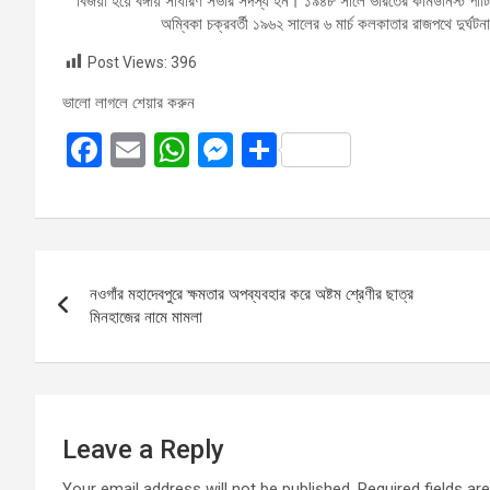
বিজয়ী হয়ে বঙ্গীয় সাধারণ সভার সদস্য হন। ১৯৪৮ সালে ভারতের কমিউনিস্ট 
অম্বিকা চক্রবর্তী ১৯৬২ সালের ৬ মার্চ কলকাতার রাজপথে দুর্ঘটন
Post Views:
396
ভালো লাগলে শেয়ার করুন
F
E
W
M
S
a
m
h
es
h
ce
ail
at
se
ar
b
s
n
e
Post
o
A
g
নওগাঁর মহাদেবপুরে ক্ষমতার অপব্যবহার করে অষ্টম শ্রেণীর ছাত্র
navigation
o
p
er
মিনহাজের নামে মামলা
k
p
Leave a Reply
Your email address will not be published.
Required fields a