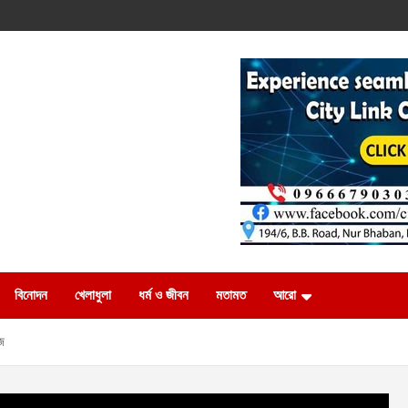
বিনোদন
খেলাধুলা
ধর্ম ও জীবন
মতামত
আরো
আজ