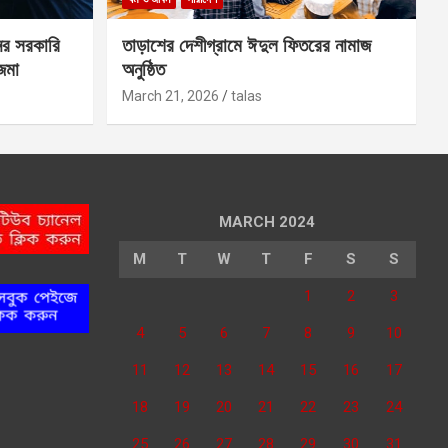
ের সরকারি
তাড়াশের দেশীগ্রামে ঈদুল ফিতরের নামাজ
 জমা
অনুষ্ঠিত
March 21, 2026
talas
MARCH 2024
M
T
W
T
F
S
S
1
2
3
4
5
6
7
8
9
10
11
12
13
14
15
16
17
18
19
20
21
22
23
24
25
26
27
28
29
30
31