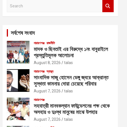
S
e
a
r
c
সর্বশেষ সংবাদ
h
নারায়ণগঞ্জ
রাজনীতি
মাদক ও ছিনতাই এর বিরুদ্ধে ১নং বাবুরাইলে
প্রস্তুতিমূলক আলোচনা
August 8, 2026
talas
নারায়ণগঞ্জ
স্বাস্থ্য
সাংবাদিক সাজু হোসেন ডেঙ্গু জ্বরে আক্রান্ত
সুস্থতা কামনায় দোয়া চেয়েছে পরিবার
August 7, 2026
talas
নারায়ণগঞ্জ
সহযাত্রী মানবকল্যান ফাউন্ডেশনের পক্ষ থেকে
অসহায় ও দুঃস্থ মানুষের মাঝে উপহার
August 7, 2026
talas