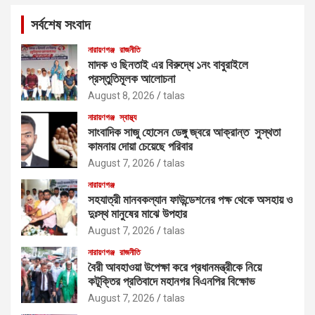
c
সর্বশেষ সংবাদ
h
নারায়ণগঞ্জ
রাজনীতি
মাদক ও ছিনতাই এর বিরুদ্ধে ১নং বাবুরাইলে
প্রস্তুতিমূলক আলোচনা
August 8, 2026
talas
নারায়ণগঞ্জ
স্বাস্থ্য
সাংবাদিক সাজু হোসেন ডেঙ্গু জ্বরে আক্রান্ত সুস্থতা
কামনায় দোয়া চেয়েছে পরিবার
August 7, 2026
talas
নারায়ণগঞ্জ
সহযাত্রী মানবকল্যান ফাউন্ডেশনের পক্ষ থেকে অসহায় ও
দুঃস্থ মানুষের মাঝে উপহার
August 7, 2026
talas
নারায়ণগঞ্জ
রাজনীতি
বৈরী আবহাওয়া উপেক্ষা করে প্রধানমন্ত্রীকে নিয়ে
কটূক্তির প্রতিবাদে মহানগর বিএনপির বিক্ষোভ
August 7, 2026
talas