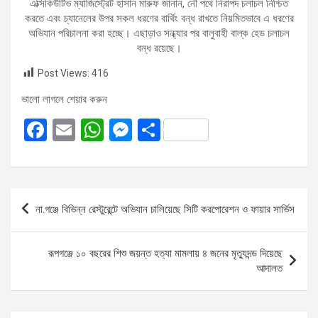
এক্সিকিউটিভ ম্যাজিস্ট্রেট হাসান মারুফ জানান, নৌ পথে নিরাপদ চলাচল নিশ্চিত
করতে এবং চ্যানেলের উপর সকল ধরণের বার্থিং বন্ধ রাখতে নিয়মিতভাবে এ ধরণের
অভিযান পরিচালনা করা হচ্ছে। এছাড়াও সন্ধ্যার পর বালুবাহী বাল্ক হেড চলাচল
বন্ধ রয়েছে।
Post Views:
416
ভালো লাগলে শেয়ার করুন
F
E
W
M
S
a
m
h
es
h
ce
ail
at
se
ar
b
s
n
e
Post
না.গঞ্জে বিভিন্ন রেস্টুরেন্টে অভিযান চালিয়েছে সিটি করপোরেশন ও ফায়ার সার্ভিস
o
A
g
navigation
o
p
er
রূপগঞ্জে ১০ বছরের শিশু জয়ন্ত হত্যা মামলায় ৪ জনের মৃত্যুদন্ড দিয়েছে
k
p
আদালত