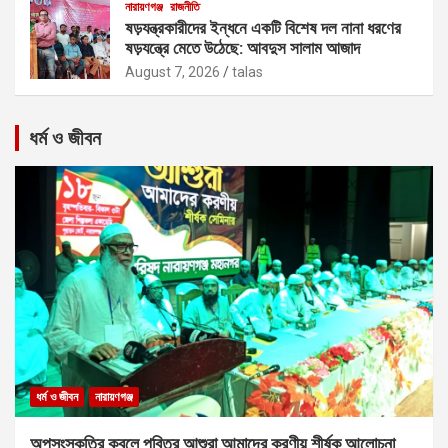
নারায়ণগঞ্জ
রাজনীতি
ষড়যন্ত্রকারীদের ইন্ধনে একটি বিশেষ দল নানা ধরণের
ষড়যন্ত্রে মেতে উঠেছে: আবদুস সালাম আজাদ
August 7, 2026
talas
ধর্ম ও জীবন
ধর্ম ও জীবন
নারায়ণগঞ্জ
অপসংস্কৃতির কবলে পবিত্র আশুরা আমাদের করণীয় শীর্ষক আলোচনা