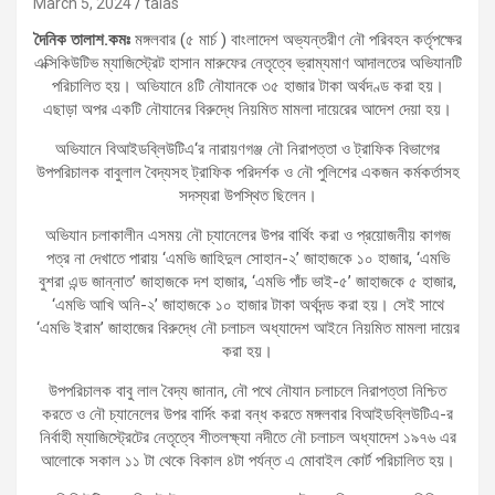
March 5, 2024
talas
দৈনিক তালাশ.কমঃ
মঙ্গলবার (৫ মার্চ ) বাংলাদেশ অভ্যন্তরীণ নৌ পরিবহন কর্তৃপক্ষের
এক্সিকিউটিভ ম্যাজিস্ট্রেট হাসান মারুফের নেতৃত্বে ভ্রাম্যমাণ আদালতের অভিযানটি
পরিচালিত হয়। অভিযানে ৪টি নৌযানকে ৩৫ হাজার টাকা অর্থদণ্ড করা হয়।
এছাড়া অপর একটি নৌযানের বিরুদ্ধে নিয়মিত মামলা দায়েরের আদেশ দেয়া হয়।
অভিযানে বিআইডব্লিউটিএ‘র নারায়ণগঞ্জ নৌ নিরাপত্তা ও ট্রাফিক বিভাগের
উপপরিচালক বাবুলাল বৈদ্যসহ ট্রাফিক পরিদর্শক ও নৌ পুলিশের একজন কর্মকর্তাসহ
সদস্যরা উপস্থিত ছিলেন।
অভিযান চলাকালীন এসময় নৌ চ্যানেলের উপর বার্থিং করা ও প্রয়োজনীয় কাগজ
পত্র না দেখাতে পারায় ‘এমভি জাহিদুল সোহান-২’ জাহাজকে ১০ হাজার, ‘এমভি
বুশরা এন্ড জান্নাত’ জাহাজকে দশ হাজার, ‘এমভি পাঁচ ভাই-৫’ জাহাজকে ৫ হাজার,
‘এমভি আখি অনি-২’ জাহাজকে ১০ হাজার টাকা অর্থদন্ড করা হয়। সেই সাথে
‘এমভি ইরাম’ জাহাজের বিরুদ্ধে নৌ চলাচল অধ্যাদেশ আইনে নিয়মিত মামলা দায়ের
করা হয়।
উপপরিচালক বাবু লাল বৈদ্য জানান, নৌ পথে নৌযান চলাচলে নিরাপত্তা নিশ্চিত
করতে ও নৌ চ্যানেলের উপর বার্দিং করা বন্ধ করতে মঙ্গলবার বিআইডব্লিউটিএ-র
নির্বাহী ম্যাজিস্ট্রেটের নেতৃত্বে শীতলক্ষ্যা নদীতে নৌ চলাচল অধ্যাদেশ ১৯৭৬ এর
আলোকে সকাল ১১ টা থেকে বিকাল ৪টা পর্যন্ত এ মোবাইল কোর্ট পরিচালিত হয়।