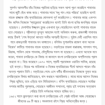
সুদর্শন আলমগীর তাঁর নিজের প্রতিভা ছড়িয়ে সকল আশা পূরণ করেছিল শাবানার
সাথে জুটি বেঁধে কাজ করে। শাবানার সাথে ‘শুধু গান গেয়ে পরিচয়’ হয়েছিল বলেই
নায়ক রাজ্জাক তাঁর ক্যারিয়ারের ষোলকলা পূর্ণ করেছিলেন। শাবানার কাছে একশন
কিং জসিম নিজেকে ‘স্যারেন্ডার’ করেছিলেন বলেই তিনি বাংলা ছবির জনপ্রিয় নায়ক
হয়েছেন। মেগাস্টার উজ্জ্বল সুন্দর একখানা মুখ পেয়েছিলেন বলেই শাবানার নায়ক
হতে পেরেছেন। শ্রীকান্ত বুলবুল আহমেদ যতই অভিমান করুক, রাজলক্ষ্মী শাবানার
কাছে ঠিকই ‘শেষ উত্তর’ জানতে অধীর আগ্রহী ছিলেন। সুঠাম দেহী ওয়াসিম গানে
গানে রাজদুলারী শাবানার মন ভাঙ্গাতেন। বলিউড সুপারস্টার রাজেশ খানা অনেক
‘বিরোধ’ কাটিয়ে শাবানার নায়ক হয়েছেন। নব্বইয়ের তারকা বাপ্পারাজ, সালমান শাহ,
রিয়াজ, শাকিল থেকে শাবনাজ, মৌসুমীদের সফল মা হয়েছেন। এখনো অনেকে মনে
করেন, শাবানা চলচ্চিত্র কে বিদায় না জানালে বাংলা চলচ্চিত্রকে অশ্লীলতায় গ্রাস
করতো না। বিয়ে করেছেন ১৯৭০ সালে, স্বামী প্রযোজক ওয়াহিদ সাদিক, রয়েছে
দুই কন্যা। বিয়ের পর নায়িকারা ও নিজের ক্যারিয়ারের শীর্ষে আসতে পারেন তাঁর
অনন্য প্রমান তিনি। নব্বইয়ের শেষে এসে ধর্মীয় জীবনধারায় নিজেকে যুক্ত করে
চলচ্চিত্রকে বিদায় জানিয়েছেন, বাস করছেন আমেরিকায়। মাঝে মাঝে আসেন নিজের
প্রিয় ভূমিতে, তবে এড়িয়ে যান মিডিয়ামহল। বর্ণিল ক্যারিয়ারে পেয়েছেন সর্বোচ্চ
দশবার জাতীয় পুরস্কার, পেয়েছেন আজীবন সম্মাননা, প্রায় দুই দশকের অন্তরাল
পেরিয়ে তিনি দর্শকদের সামনে হাজির হন।
১৯৫২ সালে জন্মগ্রহণ করা বাংলা চলচ্চিত্রের এই শ্রেষ্ঠ নায়িকা আজ পেরোচ্ছেন
জীবনের ৬৯ টি বছর। শুভকামনা রইল প্রিয় অভিনেত্রীর জন্য।