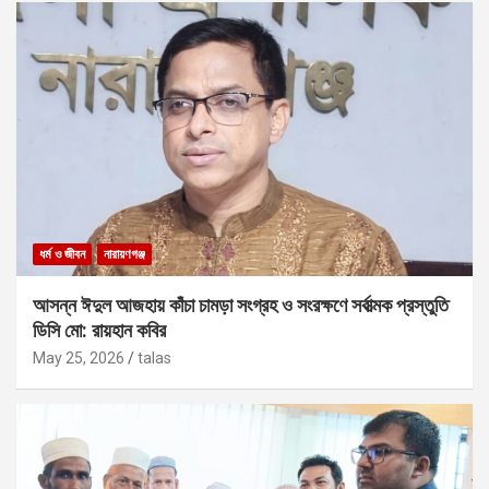
ধর্ম ও জীবন
নারায়ণগঞ্জ
আসন্ন ঈদুল আজহায় কাঁচা চামড়া সংগ্রহ ও সংরক্ষণে সর্বাত্মক প্রস্তুতি
ডিসি মো: রায়হান কবির
May 25, 2026
talas