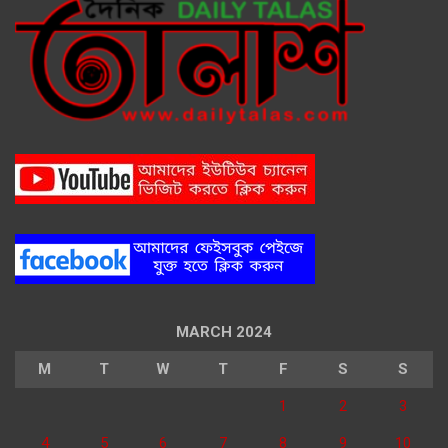
MARCH 2024
M
T
W
T
F
S
S
1
2
3
4
5
6
7
8
9
10