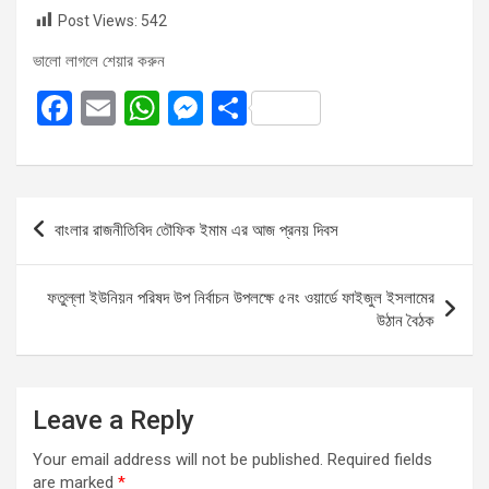
Post Views:
542
ভালো লাগলে শেয়ার করুন
F
E
W
M
S
a
m
h
es
h
ce
ail
at
se
ar
b
s
n
e
Post
বাংলার রাজনীতিবিদ তৌফিক ইমাম এর আজ প্রনয় দিবস
o
A
g
navigation
o
p
er
ফতুল্লা ইউনিয়ন পরিষদ উপ নির্বাচন উপলক্ষে ৫নং ওয়ার্ডে ফাইজুল ইসলামের
k
p
উঠান বৈঠক
Leave a Reply
Your email address will not be published.
Required fields
are marked
*