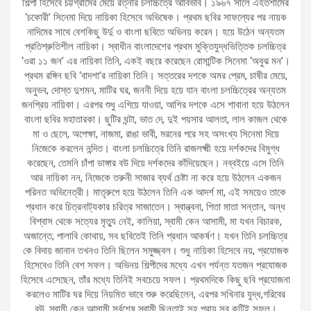
শিল্পী হিসেবে চট্টগ্রামের মেয়ে রত্নার চলচ্চিত্রে আবির্ভাব। ১৯৬৭ সালে এহতশামের
‘চকোরী’ সিনেমা দিয়ে নায়িকা হিসেবে অভিষেক। প্রথম ছবির সাফল্যের পর নায়ক
নাদিমের সাথে বেশকিছু উর্দু ও বাংলা ছবিতে অভিনয় করেন। হয়ে উঠেন অন্যতম
প্রতিশ্রুতিশীল নায়িকা। স্বাধীন বাংলাদেশের প্রথম মুক্তিযুদ্ধভিত্তিক চলচ্চিত্র
‘ওরা ১১ জন’ এর নায়িকা তিনি, একই বছরে করেছেন রোমান্টিক সিনেমা ‘অবুঝ মন’।
প্রথম রঙ্গিন ছবি ‘বাদশা’র নায়িকা তিনি। সত্তরের দশকে অমর প্রেম, চাষীর মেয়ে,
অনুভব, দোস্ত দুশমন, মাটির ঘর, জননী দিয়ে হয়ে যান বাংলা চলচ্চিত্রের অন্যতম
জনপ্রিয় নায়িকা। এরপর শুধু এগিয়ে যাওয়া, আশির দশকে এসে শাবানা হয়ে উঠলেন
বাংলা ছবির মহাতারকা। ছুটির ঘন্টা, ভাত দে, দুই পয়সার আলতা, লাল কাজল থেকে
মা ও ছেলে, অপেক্ষা, নাজমা, রাঙা ভাবী, মরনের পরে সহ অসংখ্য সিনেমা দিয়ে
নিজেকে করলেন নন্দিত। বাংলা চলচ্চিত্রে তিনি রাজলক্ষ্মী হয়ে দর্শকদের বিমুগ্ধ
করেছেন, তেমনি চাঁপা ডাঙ্গার বউ দিয়ে দর্শকদের কাঁদিয়েছেন। নব্বইয়ে এসে তিনি
আর নায়িকা নন, নিজেকে তরুনী সাজার ব্যর্থ চেষ্টা না করে হয়ে উঠলেন একজন
পরিনত অভিনেত্রী। মাতৃরুপে হয়ে উঠলেন তিনি এক আদর্শ মা, এই সময়েও তাকে
প্রধান করে চিত্রনাট্যকার চরিত্র সাজাতেন। স্বান্ত্বনা, পিতা মাতা সন্তান, অন্ধ
বিশ্বাস থেকে সত্যের মৃত্যু নেই, কালিয়া, স্বামী কেন আসামী, মা যখন বিচারক,
অজান্তে, পালাবি কোথায়, সব ছবিতেই তিনি প্রধান আকর্ষণ। যখন তিনি চলচ্চিত্র
কে বিদায় জানান তখনও তিনি ছিলেন সমুজ্জ্বল। শুধু নায়িকা হিসেবে নয়, প্রযোজক
হিসেবেও তিনি বেশ সফল। অভিনয় শিল্পীদের মধ্যে এখন পর্যন্ত যতজন প্রযোজক
হিসেবে এসেছেন, তাঁর মধ্যে তিনিই সবচেয়ে সফল। প্রথমদিকে কিছু ছবি প্রযোজনা
করলেও মাটির ঘর দিয়ে নিয়মিত ভাবে শুরু করেছিলেন, এরপর সখিনার যুদ্ধ,গরিবের
বউ, স্বামী কেন আসামী সর্বশেষ স্বামী ছিনতাই সহ প্রায় সব কটিই সফল।