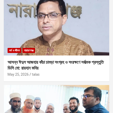
ধর্ম ও জীবন
নারায়ণগঞ্জ
আসন্ন ঈদুল আজহায় কাঁচা চামড়া সংগ্রহ ও সংরক্ষণে সর্বাত্মক প্রস্তুতি
ডিসি মো: রায়হান কবির
May 25, 2026
talas