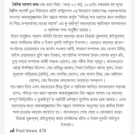
দৈনিক তালাশ.কমঃ
মোঃ রতন মিয়া : অদ্য ০১ মার্চ, ২০২৪ইং শুক্রবার বাদ জুম্মা
ভিক্টিম সাপোর্ট এন্ড হিউম্যান রাইট ফাউন্ডেশন এর উদ্যোগে নারায়ণগঞ্জ প্রেসক্লাবের
সংলগ্ন আকরামুজ্জামান বিন আব্দুস সালাম কর্তৃক “পবিত্র শবে বরাতের রাতে মসজিদে
না গিয়ে বেশ্যাখানায় যাওয়া ভালো” এর কু-রুচিপূর্ণ বক্তব্যবের প্রতিবাদে মানববন্ধন
ও প্রতিবাদ সভা অনুষ্ঠিত হয়েছে।
উক্ত অনুষ্ঠানে প্রধান অতিথি হিসেবে বক্তব্য রাখেন ডিয়ারা নূরুল্লাহ্ বাইতুল্লাহ্
জামে মসজিদের খতিব ও ইমাম মুফতি সাইফুল ইসলাম। এছাড়াও বক্তব্য রাখেন-
সংগঠনের চেয়ারম্যান লেঃ কর্নেল শওকত আলী, সাধারণ সম্পাদক মোঃ হেলাল উদ্দিন,
ভাইস চেয়ারম্যান মুন্সি আল ইমরান, সাংগঠনিক সম্পাদক সৈয়দ গোলাম রসুল রনি,
যুগ্ম দপ্তর সম্পাদক কাজী ফারুক হোসেন, মোঃ শরীফ মিয়া প্রমুখ। মানববন্ধনে
আরো উপস্থিত ছিলেন- মোঃ হাবিবুর রহমান, সৈয়দ তৈহিদুল আলম সুমন, সৈয়দ
মুস্তফা শাহ্রিয়ার (রাফি), মোঃ তানবির হোসেন, মোঃ হাসান মিয়া, মোঃ আউলাদ
হোসেন, মোঃ মিনহাজ আহমেদসহ অন্যান্য সদস্যগণ।
শবে বরাত নিয়ে এমন বক্তব্যের তীব্র নিন্দা ও প্রতিবাদ জানিয়ে মানববন্ধনে বক্তরা
বলেন, পবিত্র শবে বরাত প্রসঙ্গে আকরামুজ্জামান বিন আব্দুস সালাম এর বক্তব্য
সম্পূর্ণ ভিত্তিহীন ও কুরুচিপূর্ণ যা প্রতিটি ধর্মপ্রাণ মুসলিম হৃদয়ে চরম আঘাত। এমন
বক্তব্যের জন্য আকরামুজ্জামান বিন আব্দুস সালামকে অনুতপ্ত হয়ে জাতির নিকট
ক্ষমা চাওয়ার আহ্বান জানানো হয়। মানববন্ধন শেষে দোয়া ও মোনাজাত করেন
ডিয়ারা নূরুল্লাহ্ বাইতুল্লাহ্ জামে মসজিদের খতিব ও ইমাম মুফতি সাইফুল
ইসলাম।
Post Views:
474