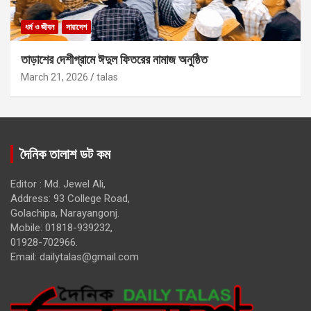
ধর্ম ও জীবন
সারাদেশ
তাড়াশের দেশীগ্রামে ঈদুল ফিতরের নামাজ অনুষ্ঠিত
March 21, 2026
talas
দৈনিক তালাশ ডট কম
Editor : Md. Jewel Ali,
Address: 93 College Road,
Golachipa, Narayangonj.
Mobile: 01818-939232,
01928-702966.
Email:
dailytalas@gmail.com