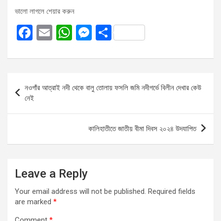
ভালো লাগলে শেয়ার করুন
F
E
W
M
S
a
m
h
es
h
ce
ail
at
se
ar
b
s
n
e
Post
নওগাঁর আত্রাই নদী থেকে বালু তোলায় ফসলি জমি নদীগর্ভে বিলীন দেখার কেউ
o
A
g
navigation
নেই
o
p
er
k
p
কালিহাতীতে জাতীয় বীমা দিবস ২০২৪ উদযাপিত
Leave a Reply
Your email address will not be published.
Required fields
are marked
*
Comment
*