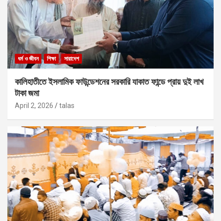
ধর্ম ও জীবন
শিক্ষা
সারাদেশ
কালিহাতীতে ইসলামিক ফাউন্ডেশনের সরকারি যাকাত ফান্ডে প্রায় দুই লাখ
টাকা জমা
April 2, 2026
talas