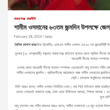
নারায়ণগঞ্জ
রাজনীতি
শামীম ওসমানের ৬৩তম জন্মদিন উপলক্ষে জেলা
February 28, 2024
talas
দৈনিক তালাশ.কমঃ
স্টাফ রিপোর্টার: একেএম শামীম ওসমান এর ৬৩ তম জন্মবার্ষিকী
বুধবার (২৮ ফেব্রুয়ারী) সন্ধ্যায় নারায়ণগঞ্জ রাইফেল ক্লাবে জেলা শ্রমিক লী
আওয়ামী লীগের সাধারণ সম্পাদক
এসময় জেলা আওয়ামী লীগের সাধারণ সম্পাদক এডভোকেট আবু হাসনাত শহীদ মো. 
শামীম ওসমানের জন্মদিন। শ্রমিকলীগের আয়োজনে আজ শামীম ওসমানের জন্মদিন
গ্রেট। চমৎকার অনুষ্ঠানের আয়ো
তিনি আরও বলেন, শামীম ওসমান নির্যাতিত নেতা। তার পিঠে সাইকেল ভাঙ্গা হয়
দেখেন সেভাবেই সাজানো হচ্ছে, ঢাকা থেকে চিকিৎসক আসছে, শিক্ষক আসছে। এতো সু
মুখে হা
আবু হাসনাত মোঃ শহীদ বাদলের আরও বলেন, শামীম ওসমানকে ১৬ জুন হত্যার উদ্দেশ