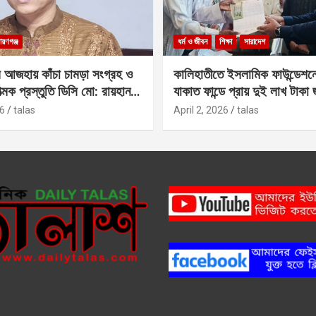
ায়ণগঞ্জ
ধর্ম ও জীবন
শিক্ষা
সারাদেশ
 আজহায় কাঁচা চামড়া সংগ্রহ ও
কালিহাতীতে ইসলামিক ফাউন্ডেশন
াত্মক প্রস্তুতি ডিসি মো: রায়হান
যাকাত ফান্ডে প্রায় দুই লাখ টাকা
6
talas
April 2, 2026
talas