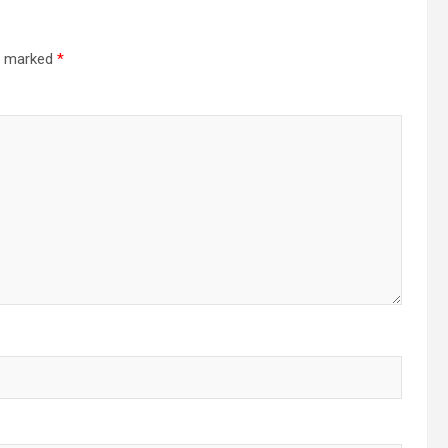
re marked
*