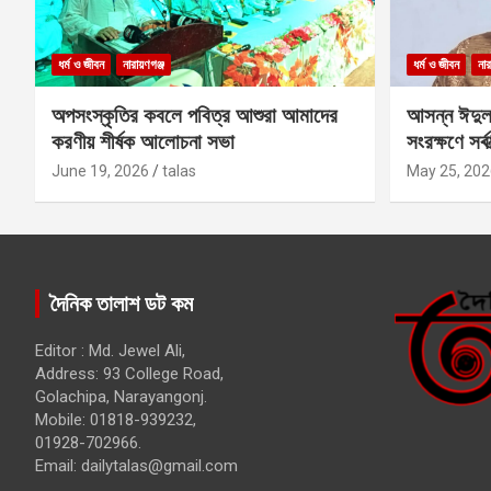
ধর্ম ও জীবন
নারায়ণগঞ্জ
ধর্ম ও জীবন
নার
অপসংস্কৃতির কবলে পবিত্র আশুরা আমাদের
আসন্ন ঈদুল
করণীয় শীর্ষক আলোচনা সভা
সংরক্ষণে সর্ব
কবির
June 19, 2026
talas
May 25, 202
দৈনিক তালাশ ডট কম
Editor : Md. Jewel Ali,
Address: 93 College Road,
Golachipa, Narayangonj.
Mobile: 01818-939232,
01928-702966.
Email:
dailytalas@gmail.com