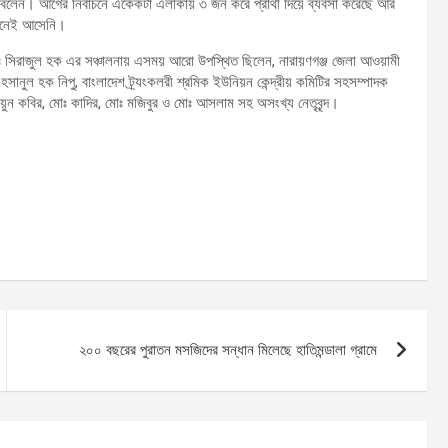
বলেন। আগের নির্বাচনে একেকটা এলাকায় ৩ জন করে প্রার্থী দিয়ে ব্যবসা করেছে আর
বাচনেই আসেনি।
ঃ সিরাজুল হক এর সঞ্চালনায় এসময় আরো উপস্থিত ছিলেন, নারায়ণগঞ্জ জেলা আওয়ামী
ানুল হক নিপু, বাংলাদেশ ট্র্যংকলরী শ্রমিক ইউনিয়ন কেন্দ্রীয় কমিটির সহসম্পাদক
য়ুন কবির, মোঃ কাদির, মোঃ মজিবুর ও মোঃ আসলাম সহ অসংখ্য নেতৃবৃন্দ।
২০০ বছরের পুরাতন মসজিদের সন্ধান মিলেছে হাতিমন্ডালা গ্রামে