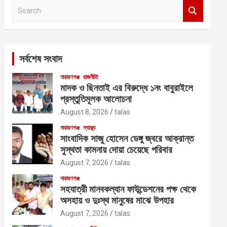
S
e
a
r
c
সর্বশেষ সংবাদ
h
নারায়ণগঞ্জ
রাজনীতি
মাদক ও ছিনতাই এর বিরুদ্ধে ১নং বাবুরাইলে
প্রস্তুতিমূলক আলোচনা
August 8, 2026
talas
নারায়ণগঞ্জ
স্বাস্থ্য
সাংবাদিক সাজু হোসেন ডেঙ্গু জ্বরে আক্রান্ত
সুস্থতা কামনায় দোয়া চেয়েছে পরিবার
August 7, 2026
talas
নারায়ণগঞ্জ
সহযাত্রী মানবকল্যান ফাউন্ডেশনের পক্ষ থেকে
অসহায় ও দুঃস্থ মানুষের মাঝে উপহার
August 7, 2026
talas