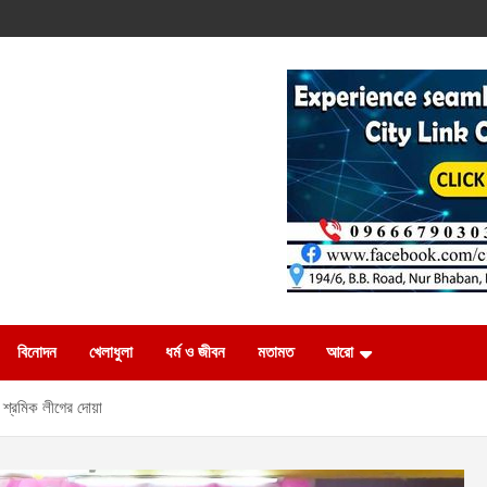
বিনোদন
খেলাধুলা
ধর্ম ও জীবন
মতামত
আরো
 শ্রমিক লীগের দোয়া