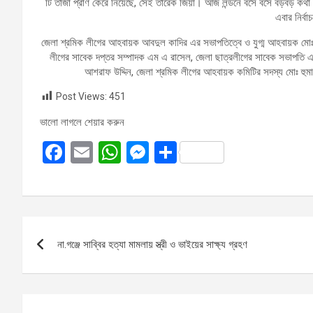
টি তাজা প্রাণ কেরে নিয়েছে, সেই তারেক জিয়া। আজ লন্ডনে বসে বসে বড়বড় কথা 
এবার নির্
জেলা শ্রমিক লীগের আহবায়ক আবদুল কাদির এর সভাপতিত্বে ও যুগ্ম আহবায়ক মো
লীগের সাবেক দপ্তর সম্পাদক এম এ রাসেল, জেলা ছাত্রলীগের সাবেক সভাপতি এহস
আশরাফ উদ্দিন, জেলা শ্রমিক লীগের আহবায়ক কমিটির সদস্য মোঃ হুমা
Post Views:
451
ভালো লাগলে শেয়ার করুন
F
E
W
M
S
a
m
h
es
h
ce
ail
at
se
ar
b
s
n
e
Post
o
A
g
না.গঞ্জে সাব্বির হত্যা মামলায় স্ত্রী ও ভাইয়ের সাক্ষ্য গ্রহণ
navigation
o
p
er
k
p