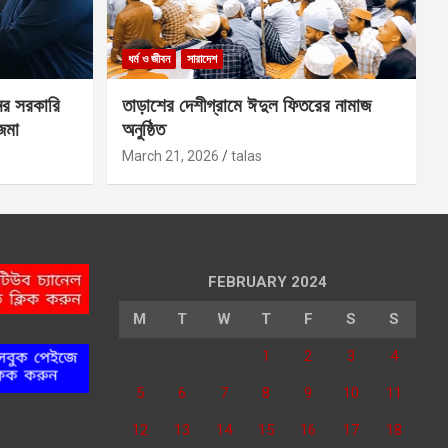
ধর্ম ও জীবন
সারাদেশ
ের সরকারি
তাড়াশের দেশীগ্রামে ঈদুল ফিতরের নামাজ
 জমা
অনুষ্ঠিত
March 21, 2026
talas
FEBRUARY 2024
M
T
W
T
F
S
S
1
2
3
4
5
6
7
8
9
10
11
12
13
14
15
16
17
18