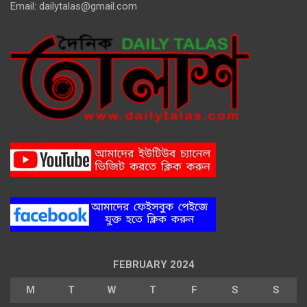
Email:
dailytalas@gmail.com
FEBRUARY 2024
M
T
W
T
F
S
S