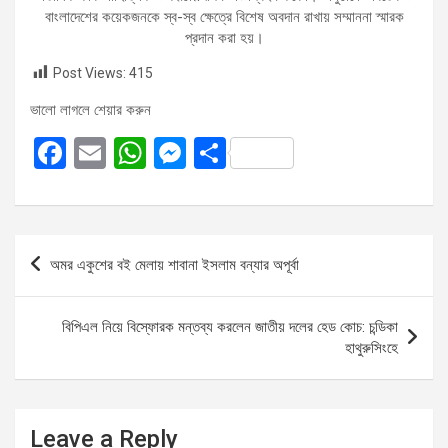
বাংলাদেশের কয়েকজনকে স্ব-স্ব ক্ষেত্রে বিশেষ অবদান রাখায় সম্মাননা স্মারক
প্রদান করা হয়।
Post Views:
415
ভালো লাগলে শেয়ার করুন
F
E
W
M
S
a
m
h
es
h
ce
ail
at
se
ar
b
s
n
e
Post
অমর একুশের বই মেলায় শাবানা ইসলাম বন্যার অপূর্বা
o
A
g
navigation
o
p
er
বিপিএল নিয়ে বিস্ফোরক মন্তব্য করলেন জাতীয় দলের হেড কোচ: চন্ডিকা
k
p
হাথুরুসিংহে
Leave a Reply