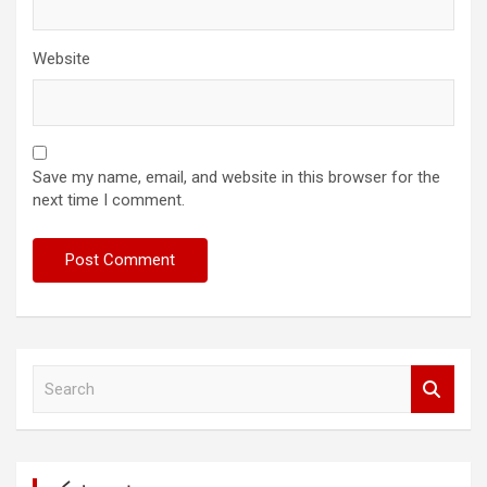
Website
Save my name, email, and website in this browser for the
next time I comment.
S
e
a
r
c