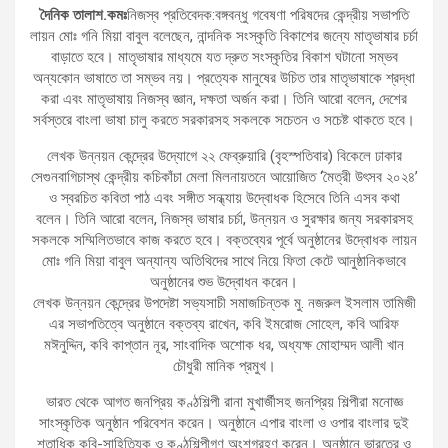
দৈনিক তালাশ.কমঃ
নিজস্ব প্রতিবেদক:বঙ্গবন্ধু গবেষণা পরিষদের কেন্দ্রীয় সভাপতি
লায়ন মোঃ গনি মিয়া বাবুল বলেছেন, নান্দনিক সংস্কৃতি বিকাশের জন্যে মাতৃভাষার চর্চা
বাড়াতে হবে। মাতৃভাষার মাধ্যমে যত দ্রুত সংস্কৃতির বিকাশ ঘটানো সম্ভব
অন্যকোন ভাষাতে তা সম্ভব নয়। প্রত্যেক মানুষের উচিত তার মাতৃভাষাকে শ্রদ্ধা
করা এবং মাতৃভাষায় নিজস্ব জ্ঞান, দক্ষতা অর্জন করা। তিনি আরো বলেন, দেশের
সর্বস্তরে বাংলা ভাষা চালু করতে সরকারসহ সকলকে সচেতন ও সচেষ্ট থাকতে হবে।
লেখক উন্নয়ন কেন্দ্রের উদ্যোগে ২২ ফেব্রুয়ারি (বৃহস্পতিবার) বিকেলে ঢাকার
সেগুনবাগিচাস্থ কেন্দ্রীয় কচিকাঁচা মেলা মিলনায়তনে আয়োজিত ‘মৈত্রী উৎসব ২০২৪’
ও স্বরচিত কবিতা পাঠ এবং সঙ্গীত সন্ধ্যায় উদ্বোধক হিসেবে তিনি এসব কথা
বলেন। তিনি আরো বলেন, নিজস্ব ভাষার চর্চা, উন্নয়ন ও সুরক্ষার জন্য সরকারসহ
সকলকে সম্মিলিতভাবে কাজ করতে হবে। বক্তব্যের পূর্বে অনুষ্ঠানের উদ্বোধক লায়ন
মোঃ গনি মিয়া বাবুল অন্যান্য অতিথিদের সাথে নিয়ে ফিতা কেটে আনুষ্ঠানিকভাবে
অনুষ্ঠানের শুভ উদ্বোধন করেন।
লেখক উন্নয়ন কেন্দ্রের উপদেষ্টা সভ্যসাচী সমাজচিন্তক মু. নজরুল ইসলাম তামিজী
এর সভাপতিত্বে অনুষ্ঠানে বক্তব্য রাখেন, কবি ইমরোজ সোহেল, কবি আরিফ
মঈনুদ্দিন, কবি কাপ্তান নূর, সাংবাদিক অশোক ধর, অধ্যক্ষ মোহাম্মদ আলী খান
চৌধুরী মানিক প্রমুখ।
ভারত থেকে আগত জনপ্রিয় কণ্ঠশিল্পী রানা মুখার্জীসহ জনপ্রিয় শিল্পীরা মনোজ্ঞ
সাংস্কৃতিক অনুষ্ঠান পরিবেশন করেন। অনুষ্ঠানে এপার বাংলা ও ওপার বাংলার দুই
শতাধিক কবি-সাহিত্যিক ও কণ্ঠশিল্পীগণ অংশগ্রহণ করেন। অনুষ্ঠানে ভারতের ও