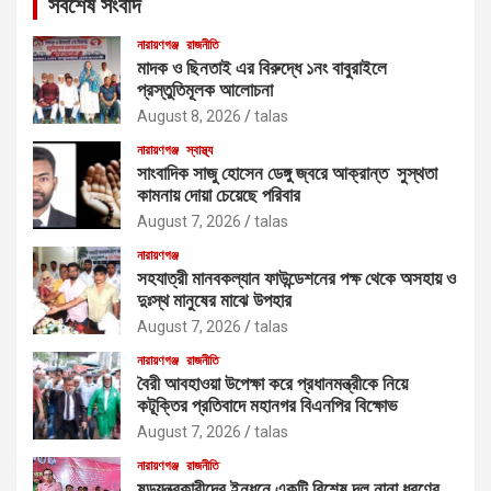
সর্বশেষ সংবাদ
h
নারায়ণগঞ্জ
রাজনীতি
মাদক ও ছিনতাই এর বিরুদ্ধে ১নং বাবুরাইলে
প্রস্তুতিমূলক আলোচনা
August 8, 2026
talas
নারায়ণগঞ্জ
স্বাস্থ্য
সাংবাদিক সাজু হোসেন ডেঙ্গু জ্বরে আক্রান্ত সুস্থতা
কামনায় দোয়া চেয়েছে পরিবার
August 7, 2026
talas
নারায়ণগঞ্জ
সহযাত্রী মানবকল্যান ফাউন্ডেশনের পক্ষ থেকে অসহায় ও
দুঃস্থ মানুষের মাঝে উপহার
August 7, 2026
talas
নারায়ণগঞ্জ
রাজনীতি
বৈরী আবহাওয়া উপেক্ষা করে প্রধানমন্ত্রীকে নিয়ে
কটূক্তির প্রতিবাদে মহানগর বিএনপির বিক্ষোভ
August 7, 2026
talas
নারায়ণগঞ্জ
রাজনীতি
ষড়যন্ত্রকারীদের ইন্ধনে একটি বিশেষ দল নানা ধরণের